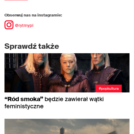
Obserwuj nas na instagramie:
@rytmypl
Sprawdź także
#popkultura
“Ród smoka”
będzie zawierał wątki
feministyczne