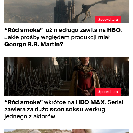
#popkultura
“Ród smoka”
już niedługo zawita na
HBO
.
Jakie prośby względem produkcji miał
George R.R. Martin?
#popkultura
“Ród smoka”
wkrótce na
HBO MAX
. Serial
zawiera za dużo
scen seksu
według
jednego z aktorów