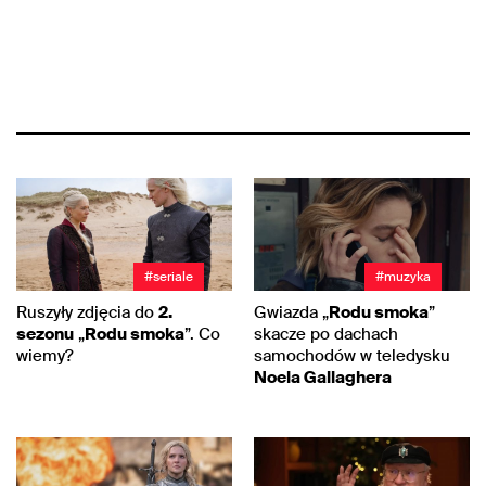
#seriale
#muzyka
Ruszyły zdjęcia do
2.
Gwiazda „
Rodu smoka
”
sezonu
„
Rodu smoka
”. Co
skacze po dachach
wiemy?
samochodów w teledysku
Noela Gallaghera