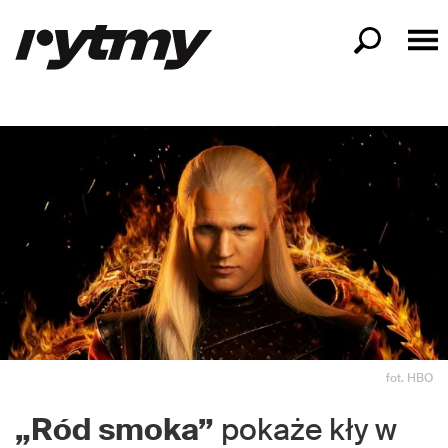
fot. HBO
„Ród smoka”
pokaże kły w