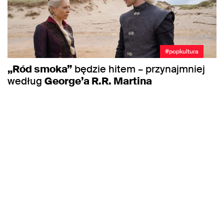
#popkultura
„Ród smoka”
będzie hitem – przynajmniej
według
George’a R.R. Martina