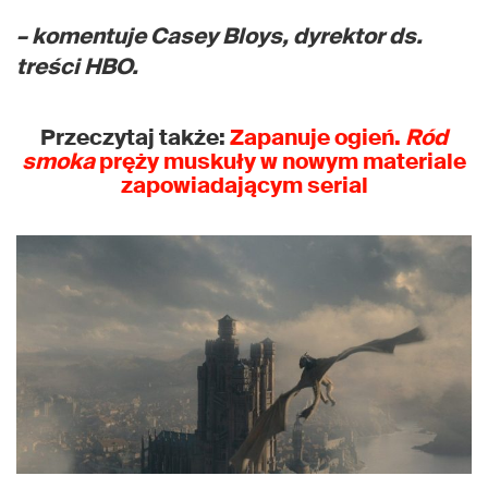
– komentuje Casey Bloys, dyrektor ds.
treści HBO.
Przeczytaj także:
Zapanuje ogień.
Ród
smoka
pręży muskuły w nowym materiale
zapowiadającym serial