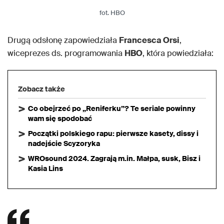
fot. HBO
Drugą odsłonę zapowiedziała
Francesca Orsi
,
wiceprezes ds. programowania
HBO
, która powiedziała:
Zobacz także
Co obejrzeć po „Reniferku”? Te seriale powinny
wam się spodobać
Początki polskiego rapu: pierwsze kasety, dissy i
nadejście Scyzoryka
WROsound 2024. Zagrają m.in. Małpa, susk, Bisz i
Kasia Lins