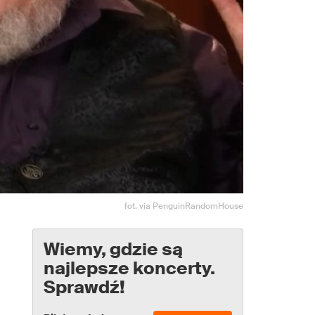
fot. via PenguinRandomHouse
Wiemy, gdzie są
najlepsze koncerty.
Sprawdź!