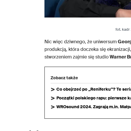
fot. kad
Nic więc dziwnego, że uniwersum
Georg
produkcją, która doczeka się ekranizacj
stworzeniem zajmie się studio
Warner B
Zobacz także
Co obejrzeć po „Reniferku”? Te ser
Początki polskiego rapu: pierwsze ka
WROsound 2024. Zagrają m.in. Małpa,