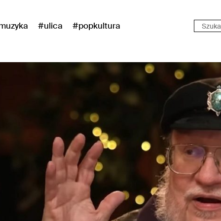
muzyka
#ulica
#popkultura