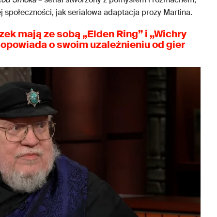
ej społeczności, jak serialowa adaptacja prozy Martina.
zek mają ze sobą „Elden Ring” i „Wichry
 opowiada o swoim uzależnieniu od gier