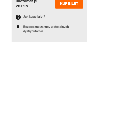
Biletomat.pl
KUP BILET
20 PLN
Jak kupić bilet?
Bezpieczne zakupy u oficjalnych
dystrybutorów