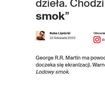
dzieła. Chodzi 
smok
”
Kuba Lipnicki
Obserwu
22 listopada 2022
@
George R.R. Martin ma powod
doczeka się ekranizacji. Warn
Lodowy smok
.