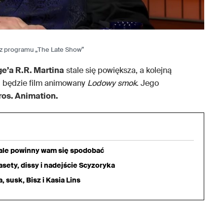
r z programu „The Late Show”
e’a R.R. Martina
stale się powiększa, a kolejną
i, będzie film animowany
Lodowy smok
. Jego
ros. Animation.
iale powinny wam się spodobać
sety, dissy i nadejście Scyzoryka
 susk, Bisz i Kasia Lins