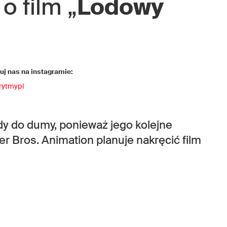
o film „
Lodowy
j nas na instagramie:
rytmypl
y do dumy, ponieważ jego kolejne
er Bros. Animation planuje nakręcić film