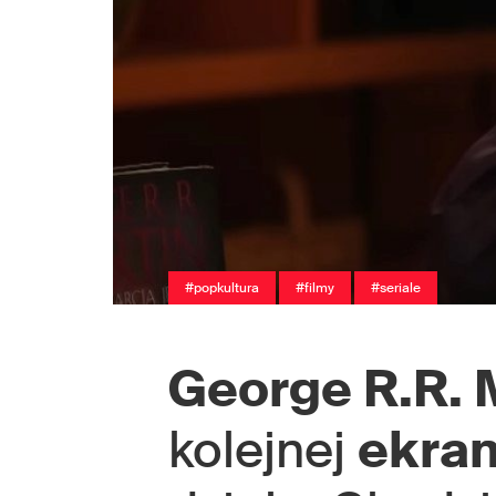
#popkultura
#filmy
#seriale
George R.R. 
kolejnej
ekran