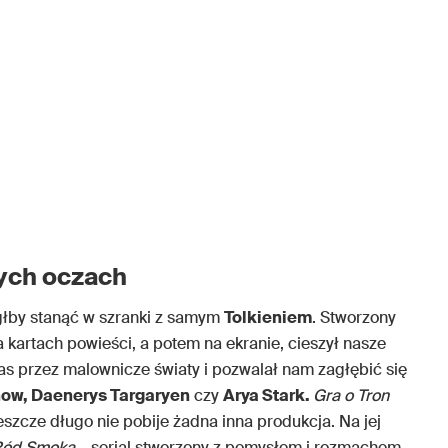
ych oczach
ógłby stanąć w szranki z samym
Tolkieniem
. Stworzony
a kartach powieści, a potem na ekranie, cieszył nasze
as przez malownicze światy i pozwalał nam zagłębić się
ow, Daenerys Targaryen
czy
Arya Stark.
Gra o Tron
eszcze długo nie pobije żadna inna produkcja. Na jej
Ród Smoka
– serial stworzony z pomysłem i rozmachem,