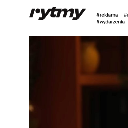
#reklama
#
#wydarzenia