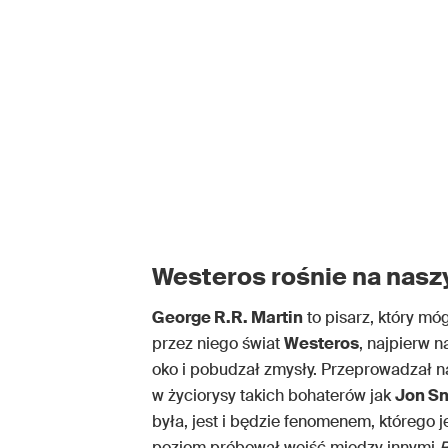
Westeros rośnie na nasz
George R.R. Martin
to pisarz, który m
przez niego świat
Westeros
, najpierw n
oko i pobudzał zmysły. Przeprowadzał n
w życiorysy takich bohaterów jak
Jon Sn
była, jest i będzie fenomenem, którego j
poziom próbował wejść między innymi