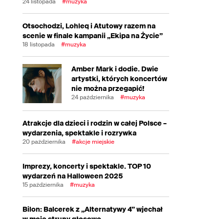
24 listopada
#muzyka
Otsochodzi, Lohleq i Atutowy razem na
scenie w finale kampanii „Ekipa na Życie”
18 listopada
#muzyka
Amber Mark i dodie. Dwie
artystki, których koncertów
nie można przegapić!
24 października
#muzyka
Atrakcje dla dzieci i rodzin w całej Polsce –
wydarzenia, spektakle i rozrywka
20 października
#akcje miejskie
Imprezy, koncerty i spektakle. TOP 10
wydarzeń na Halloween 2025
15 października
#muzyka
Bilon: Balcerek z „Alternatywy 4” wjechał
w moje struny głosowe