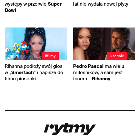
występy w przerwie
Super
lat nie wydała nowej płyty
Bowl
#filmy
#seriale
Rihanna podłoży swój głos
Pedro Pascal
ma wielu
w „
Smerfach
” i napisze do
miłośników, a sam jest
filmu piosenki
fanem…
Rihanny