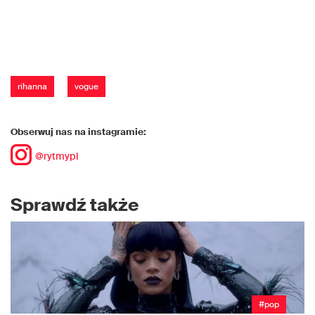
rihanna
vogue
Obserwuj nas na instagramie:
@rytmypl
Sprawdź także
#pop