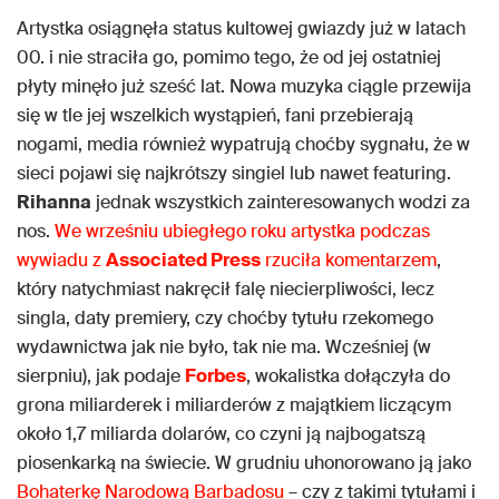
Artystka osiągnęła status kultowej gwiazdy już w latach
00. i nie straciła go, pomimo tego, że od jej ostatniej
płyty minęło już sześć lat. Nowa muzyka ciągle przewija
się w tle jej wszelkich wystąpień, fani przebierają
nogami, media również wypatrują choćby sygnału, że w
sieci pojawi się najkrótszy singiel lub nawet featuring.
Rihanna
jednak wszystkich zainteresowanych wodzi za
nos.
We wrześniu ubiegłego roku artystka podczas
wywiadu z
Associated Press
rzuciła komentarzem
,
który natychmiast nakręcił falę niecierpliwości, lecz
singla, daty premiery, czy choćby tytułu rzekomego
wydawnictwa jak nie było, tak nie ma. Wcześniej (w
sierpniu), jak podaje
Forbes
, wokalistka dołączyła do
grona miliarderek i miliarderów z majątkiem liczącym
około 1,7 miliarda dolarów, co czyni ją najbogatszą
piosenkarką na świecie. W grudniu uhonorowano ją jako
Bohaterkę Narodową Barbadosu
– czy z takimi tytułami i