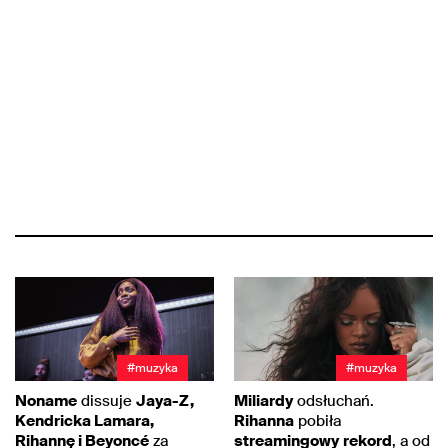
#muzyka
#muzyka
Noname
dissuje
Jaya-Z,
Miliardy
odsłuchań.
Kendricka Lamara,
Rihanna
pobiła
Rihannę i Beyoncé
za
streamingowy
rekord
, a od