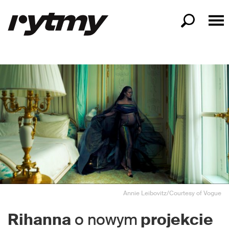
Annie Leibovitz/Courtesy of Vogue
Rihanna
o nowym
projekcie