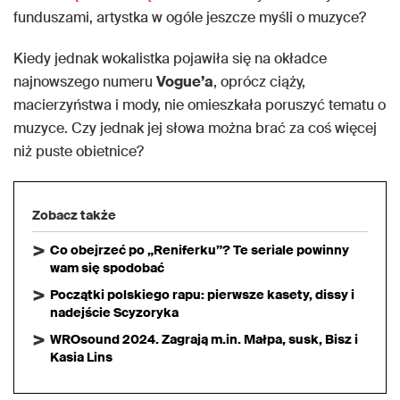
funduszami, artystka w ogóle jeszcze myśli o muzyce?
Kiedy jednak wokalistka pojawiła się na okładce
najnowszego numeru
Vogue’a
, oprócz ciąży,
macierzyństwa i mody, nie omieszkała poruszyć tematu o
muzyce. Czy jednak jej słowa można brać za coś więcej
niż puste obietnice?
Zobacz także
Co obejrzeć po „Reniferku”? Te seriale powinny
wam się spodobać
Początki polskiego rapu: pierwsze kasety, dissy i
nadejście Scyzoryka
WROsound 2024. Zagrają m.in. Małpa, susk, Bisz i
Kasia Lins