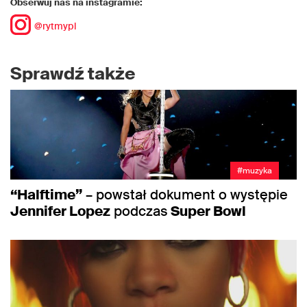
Obserwuj nas na instagramie:
@rytmypl
Sprawdź także
#muzyka
“Halftime”
– powstał dokument o występie
Jennifer Lopez
podczas
Super Bowl