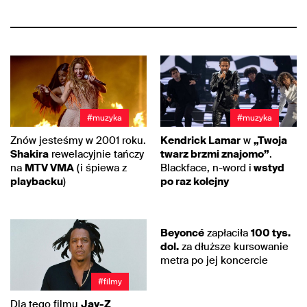
#muzyka
#muzyka
Znów jesteśmy w 2001 roku.
Kendrick Lamar
w
„Twoja
Shakira
rewelacyjnie tańczy
twarz brzmi znajomo”
.
na
MTV VMA
(i śpiewa z
Blackface, n-word i
wstyd
playbacku
)
po raz kolejny
#muzyka
Beyoncé
zapłaciła
100 tys.
dol.
za dłuższe kursowanie
metra po jej koncercie
#filmy
Dla tego filmu
Jay-Z