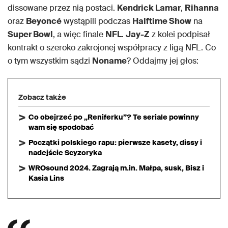
dissowane przez nią postaci.
Kendrick Lamar
,
Rihanna
oraz
Beyoncé
wystąpili podczas
Halftime Show
na
Super Bowl
, a więc finale
NFL
.
Jay-Z
z kolei podpisał
kontrakt o szeroko zakrojonej współpracy z ligą NFL. Co
o tym wszystkim sądzi
Noname
? Oddajmy jej głos:
Zobacz także
Co obejrzeć po „Reniferku”? Te seriale powinny
wam się spodobać
Początki polskiego rapu: pierwsze kasety, dissy i
nadejście Scyzoryka
WROsound 2024. Zagrają m.in. Małpa, susk, Bisz i
Kasia Lins