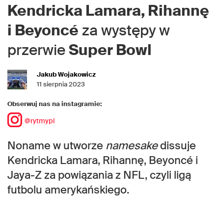
Kendricka Lamara, Rihannę
i Beyoncé
za występy w
przerwie
Super Bowl
Jakub Wojakowicz
11 sierpnia 2023
Obserwuj nas na instagramie:
@rytmypl
Noname w utworze
namesake
dissuje
Kendricka Lamara, Rihannę, Beyoncé i
Jaya-Z za powiązania z NFL, czyli ligą
futbolu amerykańskiego.