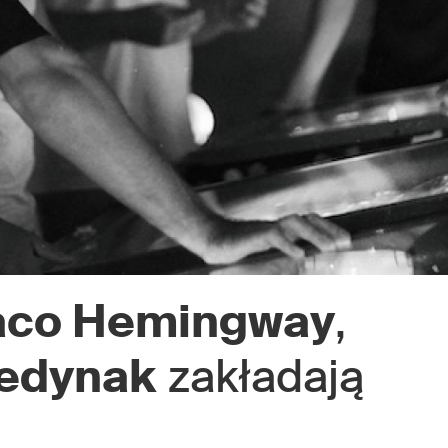
aco Hemingway
,
edynak
zakładają