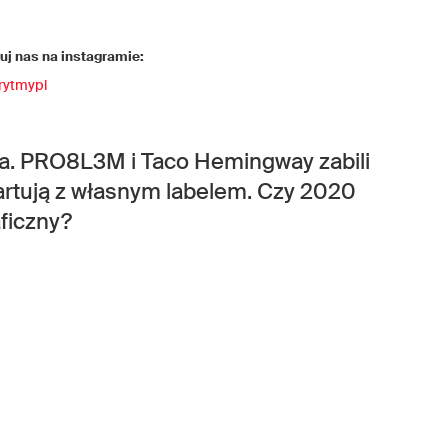
j nas na instagramie:
rytmypl
ia. PRO8L3M i Taco Hemingway zabili
artują z własnym labelem. Czy 2020
aficzny?