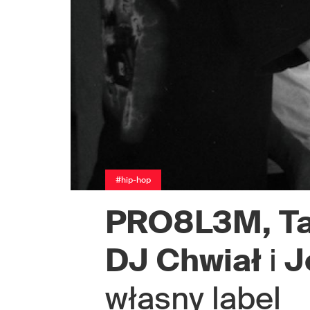
#hip-hop
PRO8L3M,
T
DJ
Chwiał
i
J
własny label