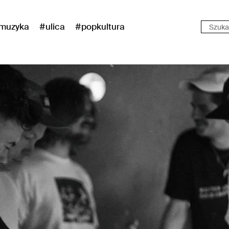
muzyka
#ulica
#popkultura