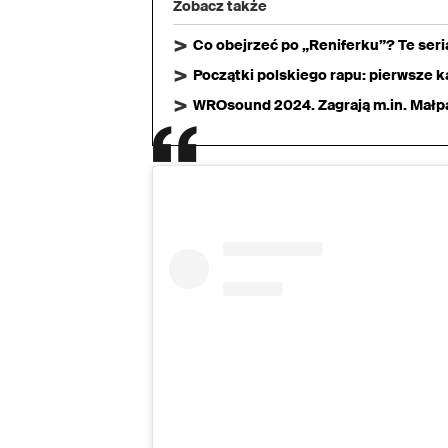
Zobacz także
Co obejrzeć po „Reniferku”? Te ser
Początki polskiego rapu: pierwsze ka
WROsound 2024. Zagrają m.in. Małpa,