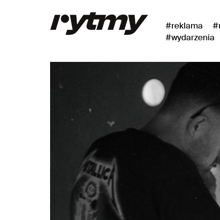
#reklama
#
#wydarzenia