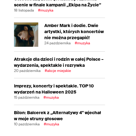
scenie w finale kampanii „Ekipa na Życie”
18 listopada
#muzyka
Amber Mark i dodie. Dwie
artystki, których koncertów
nie można przegapić!
24 października
#muzyka
Atrakcje dla dzieci i rodzin w całej Polsce –
wydarzenia, spektakle i rozrywka
20 października
#akcje miejskie
Imprezy, koncerty i spektakle. TOP 10
wydarzeń na Halloween 2025
15 października
#muzyka
Bilon: Balcerek z „Alternatywy 4” wjechał
w moje struny głosowe
10 października
#muzyka