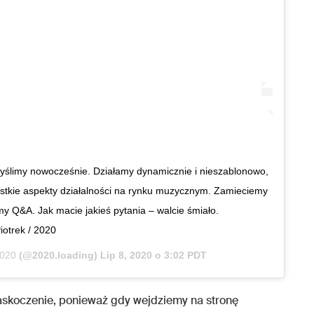
Myślimy nowocześnie. Działamy dynamicznie i nieszablonowo,
stkie aspekty działalności na rynku muzycznym. Zamieciemy
 Q&A. Jak macie jakieś pytania – walcie śmiało.
iotrek / 2020
020
(@2020.loading)
Lip 8, 2020 o 3:02 PDT
 zaskoczenie, ponieważ gdy wejdziemy na stronę