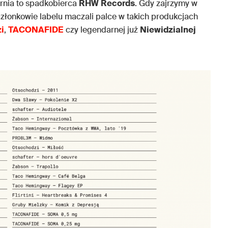
rnia to spadkobierca
RHW
Records
. Gdy zajrzymy w
członkowie labelu maczali palce w takich produkcjach
i
,
TACONAFIDE
czy legendarnej już
Niewidzialnej