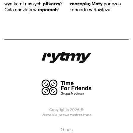
wynikami naszych
piłkarzy
?
zaczepkę Maty
podczas
Cała nadzieja w
raperach
!
koncertu w Rawiczu
Copyrights 2026 ©
Wszelkie prawa zastrzeżone
O nas