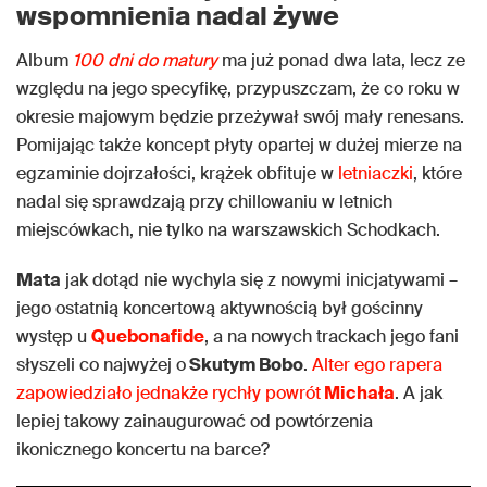
wspomnienia nadal żywe
Album
100 dni do matury
ma już ponad dwa lata, lecz ze
względu na jego specyfikę, przypuszczam, że co roku w
okresie majowym będzie przeżywał swój mały renesans.
Pomijając także koncept płyty opartej w dużej mierze na
egzaminie dojrzałości, krążek obfituje w
letniaczki
, które
nadal się sprawdzają przy chillowaniu w letnich
miejscówkach, nie tylko na warszawskich Schodkach.
Mata
jak dotąd nie wychyla się z nowymi inicjatywami –
jego ostatnią koncertową aktywnością był gościnny
występ u
Quebonafide
, a na nowych trackach jego fani
słyszeli co najwyżej o
Skutym Bobo
.
Alter ego rapera
zapowiedziało jednakże rychły powrót
Michała
. A jak
lepiej takowy zainaugurować od powtórzenia
ikonicznego koncertu na barce?