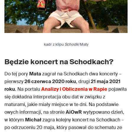
kadr z klipu
Schodki
Maty
Będzie koncert na Schodkach?
Do tej pory
Mata
zagrał na Schodkach dwa koncerty –
pierwszy
26 czerwca 2020 roku
, drugi
21 maja 2021
roku
. Na portalu
Analizy i Obliczenia w Rapie
pojawiła
się dokładna interpretacja obu dat w związku z
maturami, jakie miały miejsce w te dni. Na podstawie
owych informacji, na stronie
AiOwR
wytypowano dzień,
w którym
Michał
zagra kolejny koncert na Schodkach –
po odrzuceniu 20 maja, który pasował do schematu ze