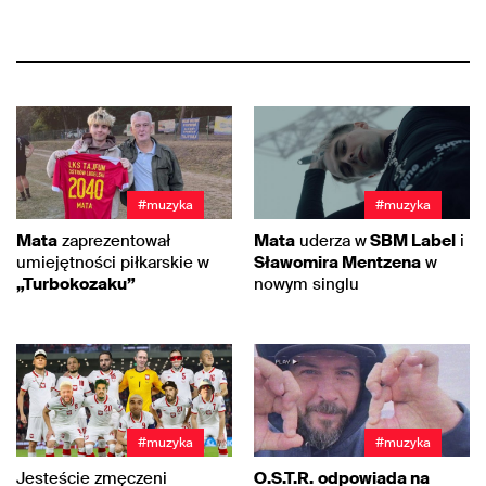
#muzyka
#muzyka
Mata
zaprezentował
Mata
uderza w
SBM Label
i
umiejętności piłkarskie w
Sławomira Mentzena
w
„Turbokozaku”
nowym singlu
#muzyka
#muzyka
Jesteście zmęczeni
O.S.T.R.
odpowiada na