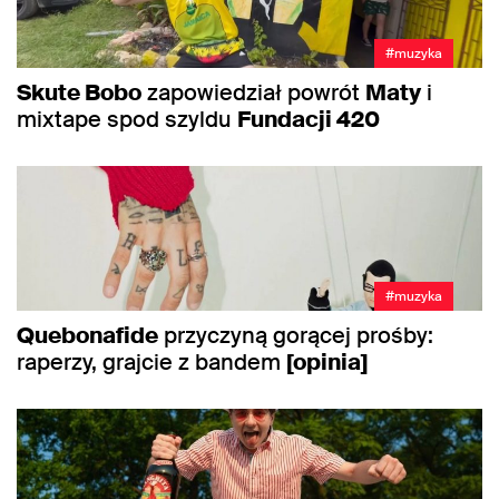
#muzyka
Skute Bobo
zapowiedział powrót
Maty
i
mixtape spod szyldu
Fundacji 420
#muzyka
Quebonafide
przyczyną gorącej prośby:
raperzy, grajcie z bandem
[opinia]