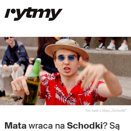
fot. kadr z klipu „Schodki"
Mata
wraca na
Schodki
? Są