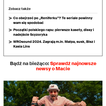
Zobacz także
Co obejrzeć po „Reniferku”? Te seriale powinny
wam się spodobać
Początki polskiego rapu: pierwsze kasety, dissy i
nadejście Scyzoryka
WROsound 2024. Zagrają m.in. Małpa, susk, Bisz i
Kasia Lins
Bądź na bieżąco:
Sprawdź najnowsze
newsy o Macie