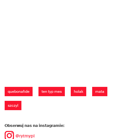
quebonafide
ten typ mes
holak
mata
szczyl
Obserwuj nas na instagramie:
@rytmypl