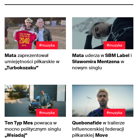
#muzyka
#muzyka
Mata
zaprezentował
Mata
uderza w
SBM Label
i
umiejętności piłkarskie w
Sławomira Mentzena
w
„Turbokozaku”
nowym singlu
#muzyka
#muzyka
Ten Typ Mes
powraca w
Quebonafide
w trailerze
mocno politycznym singlu
influencerskiej federacji
„Wsiadaj”
piłkarskiej
Move