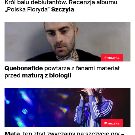
Król balu debiutantów. Recenzja albumu
„Polska Floryda”
Szczyla
#muzyka
Quebonafide
powtarza z fanami materiał
przed
maturą z biologii
#muzyka
Mata
, ten zbyt zwyczajny na szczycie gry –