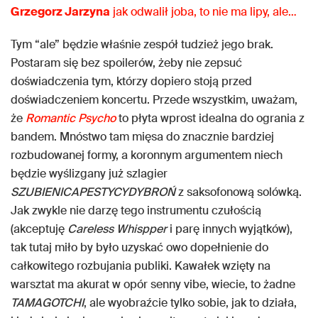
Grzegorz Jarzyna
jak odwalił joba, to nie ma lipy, ale…
Tym “ale” będzie właśnie zespół tudzież jego brak.
Postaram się bez spoilerów, żeby nie zepsuć
doświadczenia tym, którzy dopiero stoją przed
doświadczeniem koncertu. Przede wszystkim, uważam,
że
Romantic Psycho
to płyta wprost idealna do ogrania z
bandem. Mnóstwo tam mięsa do znacznie bardziej
rozbudowanej formy, a koronnym argumentem niech
będzie wyślizgany już szlagier
SZUBIENICAPESTYCYDYBROŃ
z saksofonową solówką.
Jak zwykle nie darzę tego instrumentu czułością
(akceptuję
Careless Whispper
i parę innych wyjątków),
tak tutaj miło by było uzyskać owo dopełnienie do
całkowitego rozbujania publiki. Kawałek wzięty na
warsztat ma akurat w opór senny vibe, wiecie, to żadne
TAMAGOTCHI
, ale wyobraźcie tylko sobie, jak to działa,