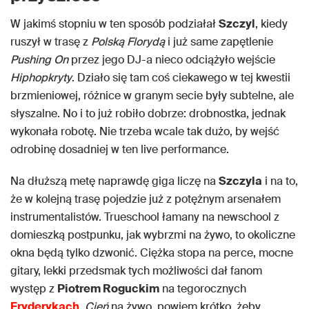
W jakimś stopniu w ten sposób podziałał
Szczyl
, kiedy
ruszył w trasę z
Polską Florydą
i już same zapętlenie
Pushing On
przez jego DJ-a nieco odciążyło wejście
Hiphopkryty
. Działo się tam coś ciekawego w tej kwestii
brzmieniowej, różnice w granym secie były subtelne, ale
słyszalne. No i to już robiło dobrze: drobnostka, jednak
wykonała robotę. Nie trzeba wcale tak dużo, by wejść
odrobinę dosadniej w ten live performance.
Na dłuższą metę naprawdę giga liczę na
Szczyla
i na to,
że w kolejną trasę pojedzie już z potężnym arsenałem
instrumentalistów. Trueschool łamany na newschool z
domieszką postpunku, jak wybrzmi na żywo, to okoliczne
okna będą tylko dzwonić. Ciężka stopa na perce, mocne
gitary, lekki przedsmak tych możliwości dał fanom
występ z
Piotrem Roguckim
na tegorocznych
Fryderykach
.
Cień
na żywo, powiem krótko, żeby