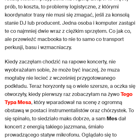
prób, to koszta, to problemy logistyczne, z którymi
koordynator trasy nie musi się zmagać, jeśli za konsolą
stanie DJ lub producent. Jedna osoba i komputer zastąpi
te co najmniej dwie wraz z ciężkim sprzętem. Co jak co,
ale przewieźć macbooka to nie to samo co transport
perkusji, basu i wzmacniaczy.
Kiedy zaczęłam chodzić na rapowe koncerty, nie
wyobrażałam sobie, że może być inaczej, że muza
mogłaby nie lecieć z wcześniej przygotowanego
podkładu. Teraz horyzonty są o wiele szersze, a oczka się
otworzyły, kiedy pierwszy raz zobaczyłam na żywo
Tego
Typa Mesa
, który wparadował na scenę z ogromną
obstawą w postaci instrumentalistów oraz chórzystek. To
się spinało, to siedziało maks dobrze, a sam
Mes
dał
koncert z energią takiego jazzmana, śmiało
prowadzącego statyw mikrofonu. Oglądało się to