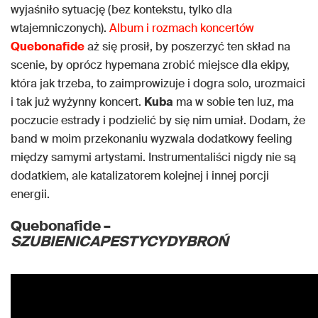
wyjaśniło sytuację (bez kontekstu, tylko dla
wtajemniczonych).
Album i rozmach koncertów
Quebonafide
aż się prosił, by poszerzyć ten skład na
scenie, by oprócz hypemana zrobić miejsce dla ekipy,
która jak trzeba, to zaimprowizuje i dogra solo, urozmaici
i tak już wyżynny koncert.
Kuba
ma w sobie ten luz, ma
poczucie estrady i podzielić by się nim umiał. Dodam, że
band w moim przekonaniu wyzwala dodatkowy feeling
między samymi artystami. Instrumentaliści nigdy nie są
dodatkiem, ale katalizatorem kolejnej i innej porcji
energii.
Quebonafide –
SZUBIENICAPESTYCYDYBROŃ