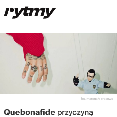
fot. materiały prasowe
Quebonafide
przyczyną