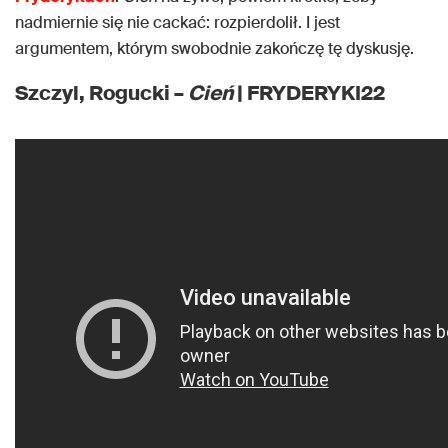
nadmiernie się nie cackać: rozpierdolił. I jest
argumentem, którym swobodnie zakończę tę dyskusję.
Szczyl, Rogucki –
Cień
| FRYDERYKI22