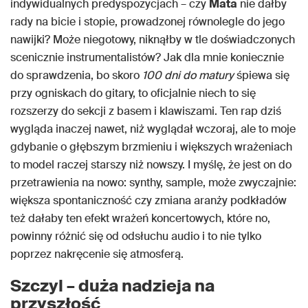
indywidualnych predyspozycjach – czy
Mata
nie dałby
rady na bicie i stopie, prowadzonej równolegle do jego
nawijki? Może niegotowy, niknąłby w tle doświadczonych
scenicznie instrumentalistów? Jak dla mnie koniecznie
do sprawdzenia, bo skoro
100 dni do matury
śpiewa się
przy ogniskach do gitary, to oficjalnie niech to się
rozszerzy do sekcji z basem i klawiszami. Ten rap dziś
wygląda inaczej nawet, niż wyglądał wczoraj, ale to moje
gdybanie o głębszym brzmieniu i większych wrażeniach
to model raczej starszy niż nowszy. I myślę, że jest on do
przetrawienia na nowo: synthy, sample, może zwyczajnie:
większa spontaniczność czy zmiana aranży podkładów
też dałaby ten efekt wrażeń koncertowych, które no,
powinny różnić się od odsłuchu audio i to nie tylko
poprzez nakręcenie się atmosferą.
Szczyl – duża nadzieja na
przyszłość