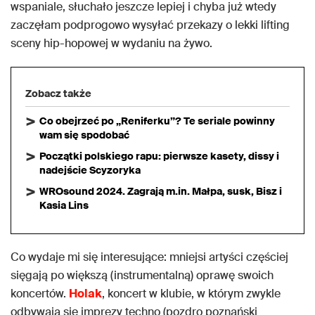
wspaniale, słuchało jeszcze lepiej i chyba już wtedy
zaczęłam podprogowo wysyłać przekazy o lekki lifting
sceny hip-hopowej w wydaniu na żywo.
Zobacz także
Co obejrzeć po „Reniferku”? Te seriale powinny
wam się spodobać
Początki polskiego rapu: pierwsze kasety, dissy i
nadejście Scyzoryka
WROsound 2024. Zagrają m.in. Małpa, susk, Bisz i
Kasia Lins
Co wydaje mi się interesujące: mniejsi artyści częściej
sięgają po większą (instrumentalną) oprawę swoich
koncertów.
Holak
, koncert w klubie, w którym zwykle
odbywają się imprezy techno (pozdro poznański