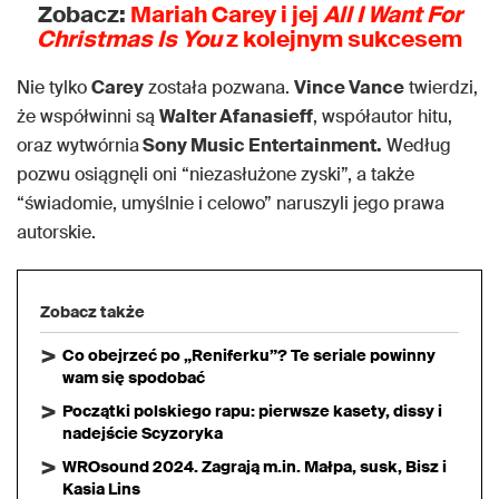
Zobacz:
Mariah Carey i jej
All I Want For
Christmas Is You
z kolejnym sukcesem
Nie tylko
Carey
została pozwana.
Vince Vance
twierdzi,
że współwinni są
Walter Afanasieff
, współautor hitu,
oraz wytwórnia
Sony Music Entertainment.
Według
pozwu osiągnęli oni “niezasłużone zyski”, a także
“świadomie, umyślnie i celowo” naruszyli jego prawa
autorskie.
Zobacz także
Co obejrzeć po „Reniferku”? Te seriale powinny
wam się spodobać
Początki polskiego rapu: pierwsze kasety, dissy i
nadejście Scyzoryka
WROsound 2024. Zagrają m.in. Małpa, susk, Bisz i
Kasia Lins