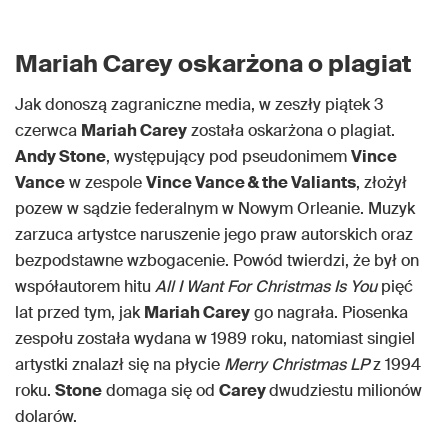
Mariah Carey oskarżona o plagiat
Jak donoszą zagraniczne media, w zeszły piątek 3
czerwca
Mariah Carey
została oskarżona o plagiat.
Andy Stone
, występujący pod pseudonimem
Vince
Vance
w zespole
Vince Vance & the Valiants
, złożył
pozew w sądzie federalnym w Nowym Orleanie. Muzyk
zarzuca artystce naruszenie jego praw autorskich oraz
bezpodstawne wzbogacenie. Powód twierdzi, że był on
współautorem hitu
All I Want For Christmas Is You
pięć
lat przed tym, jak
Mariah Carey
go nagrała. Piosenka
zespołu została wydana w 1989 roku, natomiast singiel
artystki znalazł się na płycie
Merry Christmas LP
z 1994
roku.
Stone
domaga się od
Carey
dwudziestu milionów
dolarów.