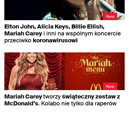
#pop
Elton John, Alicia Keys, Billie Eilish,
Mariah Carey
i inni na wspólnym koncercie
przeciwko
koronawirusowi
#pop
Mariah Carey
tworzy
świąteczny zestaw z
McDonald’s
. Kolabo nie tylko dla raperów