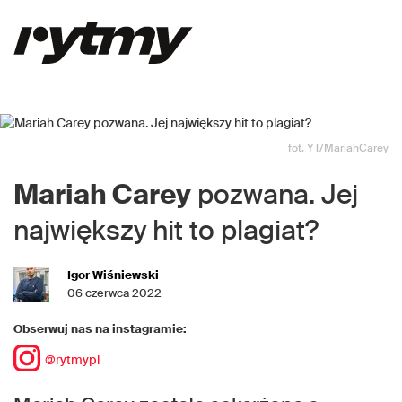
fot. YT/MariahCarey
Mariah Carey
pozwana. Jej
największy hit to plagiat?
Igor Wiśniewski
06 czerwca 2022
Obserwuj nas na instagramie:
@rytmypl