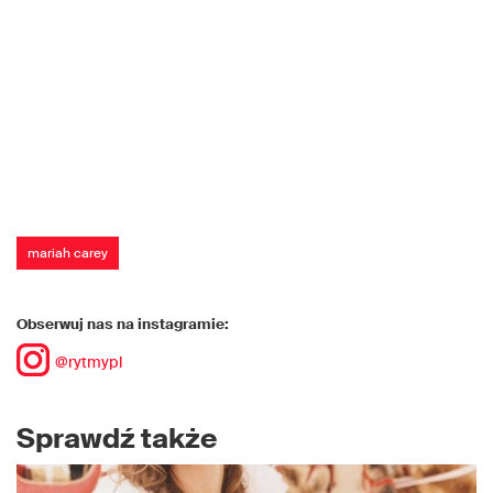
mariah carey
Obserwuj nas na instagramie:
@rytmypl
Sprawdź także