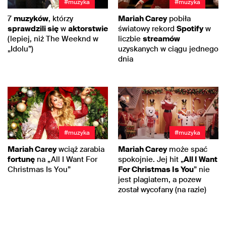
#muzyka
#muzyka
7
muzyków
, którzy
Mariah Carey
pobiła
sprawdzili się
w
aktorstwie
światowy rekord
Spotify
w
(lepiej, niż The Weeknd w
liczbie
streamów
„Idolu”)
uzyskanych w ciągu jednego
dnia
#muzyka
#muzyka
Mariah Carey
wciąż zarabia
Mariah Carey
może spać
fortunę
na „All I Want For
spokojnie. Jej hit „
All I Want
Christmas Is You”
For Christmas Is You
” nie
jest plagiatem, a pozew
został wycofany (na razie)