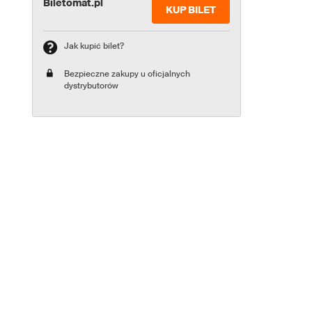
Biletomat.pl
KUP BILET
Jak kupić bilet?
Bezpieczne zakupy u oficjalnych
dystrybutorów