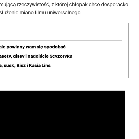
mującą rzeczywistość, z której chłopak chce desperacko
służenie miano filmu uniwersalnego.
iale powinny wam się spodobać
sety, dissy i nadejście Scyzoryka
 susk, Bisz i Kasia Lins