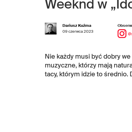
Weeknd w „Ido
Dariusz Kuźma
Obserwu
09 czerwca 2023
@
Nie każdy musi być dobry we w
muzyczne, którzy mają natur
tacy, którym idzie to średnio