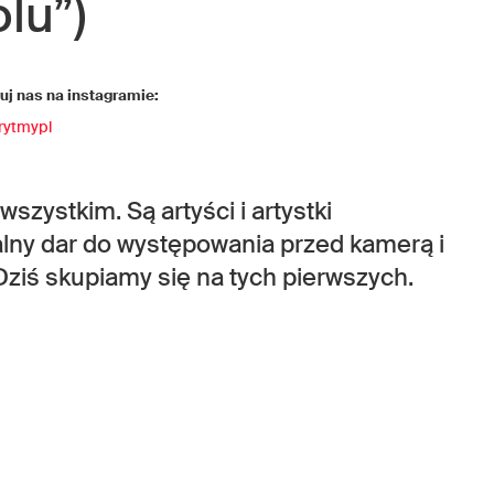
lu”)
j nas na instagramie:
rytmypl
szystkim. Są artyści i artystki
alny dar do występowania przed kamerą i
. Dziś skupiamy się na tych pierwszych.