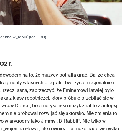
eknd w „Idolu” (fot. HBO)
02 r.
dowodem na to, że muzycy potrafią grać. Ba, że chcą
fragmenty własnych biografii, tworzyć emocjonalnie i
, rzecz jasna, zaprzeczyć, że Eminemowi łatwiej było
ka z klasy robotniczej, który próbuje przebijać się w
owców Detroit, bo amerykański muzyk znał to z autopsji.
nem nie próbował rozwijać się aktorsko. Nie zmienia to
wo wiarygodny jako Jimmy „B-Rabbit”. Nie tylko w
„wojen na słowa”, ale również – a może nade wszystko