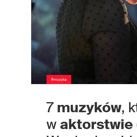
#muzyka
7
muzyków
, 
w
aktorstwie