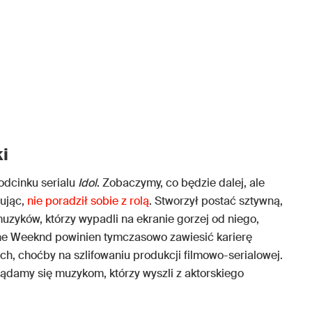
ki
odcinku serialu
Idol
. Zobaczymy, co będzie dalej, ale
mując,
nie poradził sobie z rolą
. Stworzył postać sztywną,
uzyków, którzy wypadli na ekranie gorzej od niego,
The Weeknd powinien tymczasowo zawiesić karierę
ch, choćby na szlifowaniu produkcji filmowo-serialowej.
lądamy się muzykom, którzy wyszli z aktorskiego