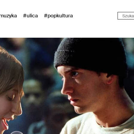
muzyka
#ulica
#popkultura