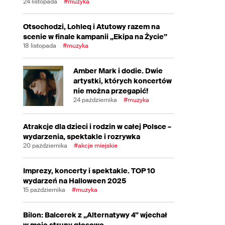
24 listopada
#muzyka
Otsochodzi, Lohleq i Atutowy razem na
scenie w finale kampanii „Ekipa na Życie”
18 listopada
#muzyka
Amber Mark i dodie. Dwie
artystki, których koncertów
nie można przegapić!
24 października
#muzyka
Atrakcje dla dzieci i rodzin w całej Polsce –
wydarzenia, spektakle i rozrywka
20 października
#akcje miejskie
Imprezy, koncerty i spektakle. TOP 10
wydarzeń na Halloween 2025
15 października
#muzyka
Bilon: Balcerek z „Alternatywy 4” wjechał
w moje struny głosowe