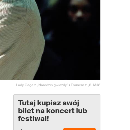
Lady Gaga z „Narodzin gwiazdy” i Eminem z „8. Mili”
Tutaj kupisz swój
bilet na koncert lub
festiwal!