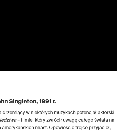
ohn Singleton, 1991 r.
 drzemiący w niektórych muzykach potencjał aktorski
iedztwa
– filmie, który zwrócił uwagę całego świata na
 amerykańskich miast. Opowieść o trójce przyjaciół,