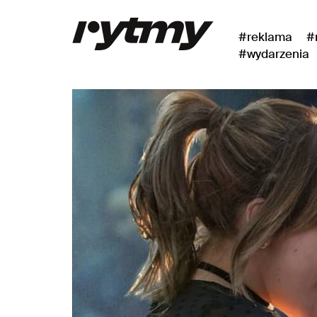
#reklama
#
#wydarzenia