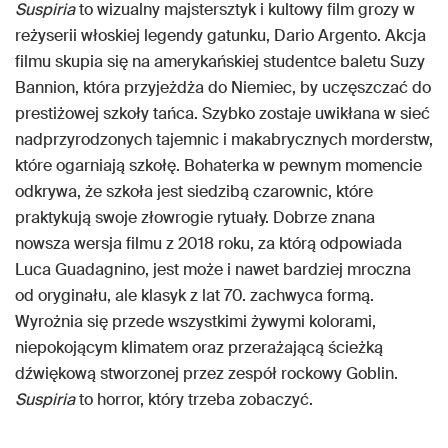
Suspiria
to wizualny majstersztyk i kultowy film grozy w
reżyserii włoskiej legendy gatunku, Dario Argento. Akcja
filmu skupia się na amerykańskiej studentce baletu Suzy
Bannion, która przyjeżdża do Niemiec, by uczęszczać do
prestiżowej szkoły tańca. Szybko zostaje uwikłana w sieć
nadprzyrodzonych tajemnic i makabrycznych morderstw,
które ogarniają szkołę. Bohaterka w pewnym momencie
odkrywa, że szkoła jest siedzibą czarownic, które
praktykują swoje złowrogie rytuały. Dobrze znana
nowsza wersja filmu z 2018 roku, za którą odpowiada
Luca Guadagnino, jest może i nawet bardziej mroczna
od oryginału, ale klasyk z lat 70. zachwyca formą.
Wyrożnia się przede wszystkimi żywymi kolorami,
niepokojącym klimatem oraz przerażającą ścieżką
dźwiękową stworzonej przez zespół rockowy Goblin.
Suspiria
to horror, który trzeba zobaczyć.