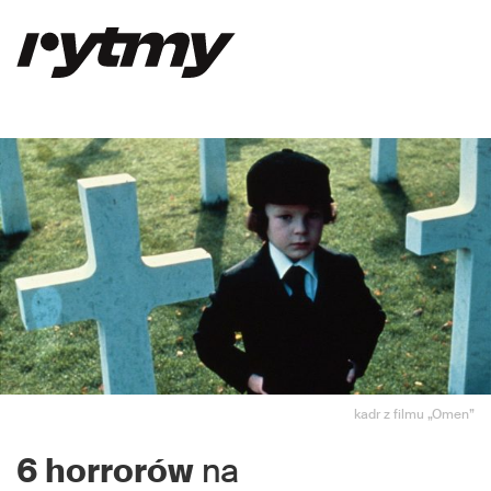
kadr z filmu „Omen”
6 horrorów
na