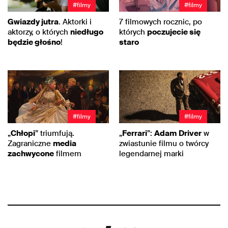
#filmy
#filmy
Gwiazdy jutra
. Aktorki i
7 filmowych rocznic, po
aktorzy, o których
niedługo
których
poczujecie się
będzie głośno
!
staro
#filmy
#filmy
„
Chłopi
” triumfują.
„
Ferrari
”:
Adam
Driver
w
Zagraniczne
media
zwiastunie filmu o twórcy
zachwycone
filmem
legendarnej marki