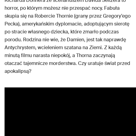
Richarda Donnera ze scenariuszem Davida Seltzera to
horror, po którym możesz nie przespać nocy. Fabuła
skupia się na Robercie Thornie (grany przez Gregory’ego
Pecka), amerykańskim dyplomacie, adoptującym sierotę
po stracie własnego dziecka, które zmarło podczas
porodu. Rodzina nie wie, że Damien, jest tak naprawdę
Antychrystem, wcieleniem szatana na Ziemi. Z każdą
minutą filmu narasta niepokój, a Thorna zaczynają
otaczać tajemnicze morderstwa. Czy uratuje świat przed
apokalipsą?