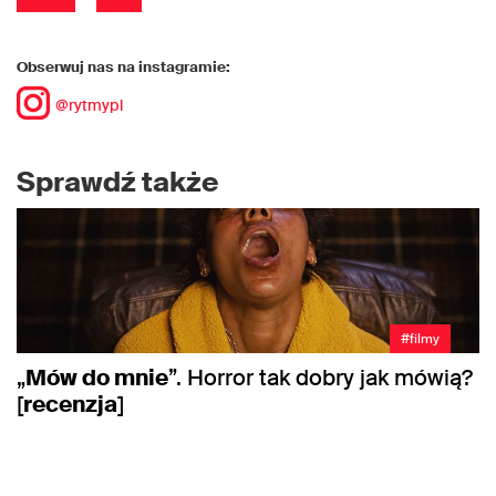
Obserwuj nas na instagramie:
@rytmypl
Sprawdź także
#filmy
„
Mów do mnie
”. Horror tak dobry jak mówią?
[
recenzja
]