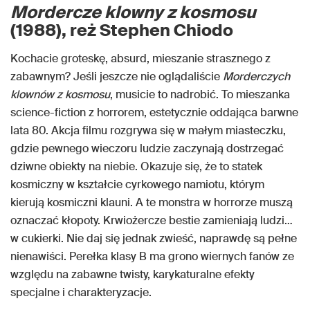
Mordercze klowny z kosmosu
(1988), reż Stephen Chiodo
Kochacie groteskę, absurd, mieszanie strasznego z
zabawnym? Jeśli jeszcze nie oglądaliście
Morderczych
klownów z kosmosu
, musicie to nadrobić. To mieszanka
science-fiction z horrorem, estetycznie oddająca barwne
lata 80. Akcja filmu rozgrywa się w małym miasteczku,
gdzie pewnego wieczoru ludzie zaczynają dostrzegać
dziwne obiekty na niebie. Okazuje się, że to statek
kosmiczny w kształcie cyrkowego namiotu, którym
kierują kosmiczni klauni. A te monstra w horrorze muszą
oznaczać kłopoty. Krwiożercze bestie zamieniają ludzi…
w cukierki. Nie daj się jednak zwieść, naprawdę są pełne
nienawiści. Perełka klasy B ma grono wiernych fanów ze
względu na zabawne twisty, karykaturalne efekty
specjalne i charakteryzacje.