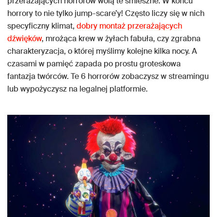
przerażających horrorów wolą te śmieszne. W końcu
horrory to nie tylko jump-scare’y! Często liczy się w nich
specyficzny klimat,
dobry montaż przerażających
dźwięków
, mrożąca krew w żyłach fabuła, czy zgrabna
charakteryzacja, o której myślimy kolejne kilka nocy. A
czasami w pamięć zapada po prostu groteskowa
fantazja twórców. Te 6 horrorów zobaczysz w streamingu
lub wypożyczysz na legalnej platformie.