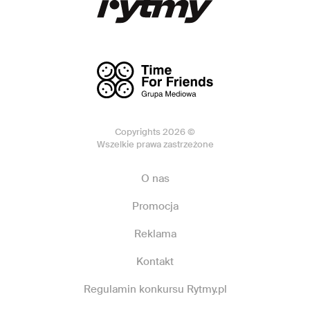
Copyrights 2026 ©
Wszelkie prawa zastrzeżone
O nas
Promocja
Reklama
Kontakt
Regulamin konkursu Rytmy.pl