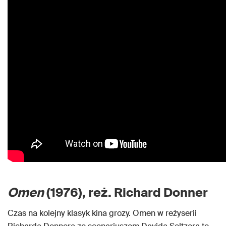
Omen
(1976), reż. Richard Donner
Czas na kolejny klasyk kina grozy. Omen w reżyserii