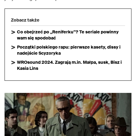
Zobacz także
Co obejrzeć po „Reniferku”? Te seriale powinny
wam się spodobać
Początki polskiego rapu: pierwsze kasety, dissy i
nadejście Scyzoryka
WROsound 2024. Zagrają m.in. Małpa, susk, Bisz i
Kasia Lins