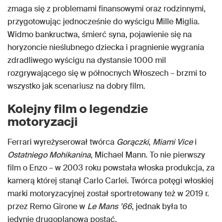
zmaga się z problemami finansowymi oraz rodzinnymi,
przygotowując jednocześnie do wyścigu Mille Miglia.
Widmo bankructwa, śmierć syna, pojawienie się na
horyzoncie nieślubnego dziecka i pragnienie wygrania
zdradliwego wyścigu na dystansie 1000 mil
rozgrywającego się w północnych Włoszech – brzmi to
wszystko jak scenariusz na dobry film.
Kolejny film o legendzie
motoryzacji
Ferrari wyreżyserował twórca
Gorączki
,
Miami Vice
i
Ostatniego Mohikanina
, Michael Mann. To nie pierwszy
film o Enzo – w 2003 roku powstała włoska produkcja, za
kamerą której stanął Carlo Carlei. Twórca potęgi włoskiej
marki motoryzacyjnej został sportretowany też w 2019 r.
przez Remo Girone w
Le Mans ’66
, jednak była to
jedynie drugoplanowa postać.