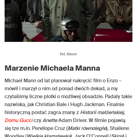
fot. Neon
Marzenie Michaela Manna
Michael Mann od lat planował nakręcić film o Enzo –
mówił i marzył o nim od ponad dwóch dekad, a my
czytaliśmy liczne plotki o możliwej obsadzie. Padały takie
nazwiska, jak Christian Bale i Hugh Jackman. Finalnie
historyczną postać zagra znany z
Historii małżeńskiej
,
Domu Gucci
czy
Anette
Adam Driver. W filmie pojawią
się tze m.in. Penélope Cruz (
Matki równoległe
), Shailene
Woodley (
Wielkie kłamstewka
), Jack O’Connell (
Skins
) i