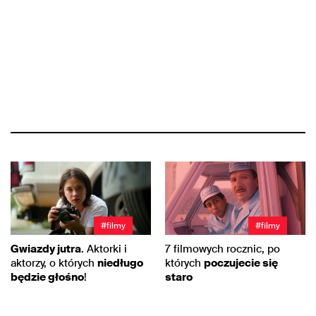
#filmy
#filmy
Gwiazdy jutra
. Aktorki i
7 filmowych rocznic, po
aktorzy, o których
niedługo
których
poczujecie się
będzie głośno
!
staro