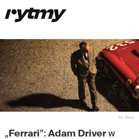
fot. Neon
„
Ferrari
”:
Adam
Driver
w