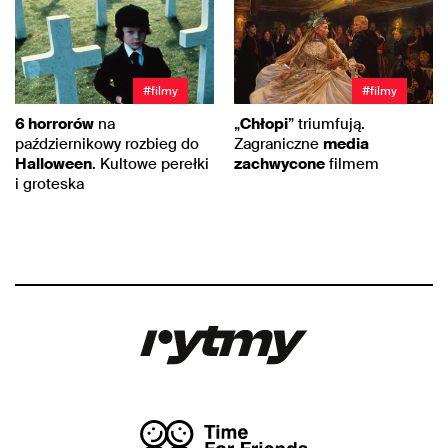
#filmy
#filmy
6 horrorów
na
„
Chłopi
” triumfują.
październikowy rozbieg do
Zagraniczne
media
Halloween
. Kultowe perełki
zachwycone
filmem
i groteska