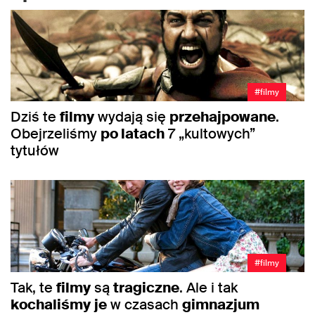
#filmy
Dziś te
filmy
wydają się
przehajpowane
.
Obejrzeliśmy
po latach
7 „kultowych”
tytułów
#filmy
Tak, te
filmy
są
tragiczne
. Ale i tak
kochaliśmy
je
w czasach
gimnazjum