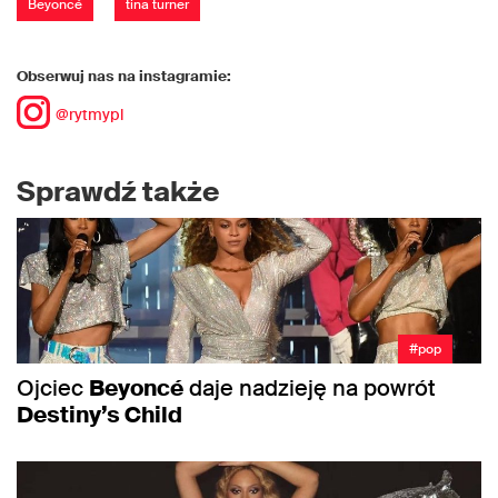
Beyoncé
tina turner
Obserwuj nas na instagramie:
@rytmypl
Sprawdź także
#pop
Ojciec
Beyoncé
daje nadzieję na powrót
Destiny’s Child