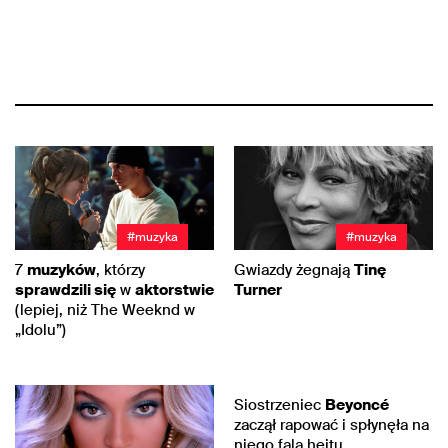
#muzyka
#muzyka
7
muzyków
, którzy
Gwiazdy żegnają
Tinę
sprawdzili się
w
aktorstwie
Turner
(lepiej, niż The Weeknd w
„Idolu”)
#hip-hop
Siostrzeniec
Beyoncé
zaczął rapować i spłynęła na
niego fala hejtu