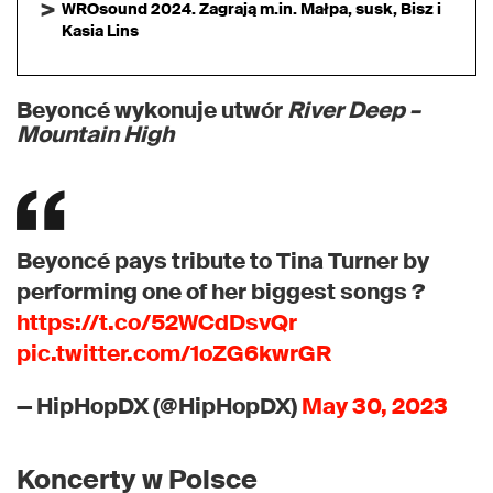
WROsound 2024. Zagrają m.in. Małpa, susk, Bisz i
Kasia Lins
Beyoncé wykonuje utwór
River Deep –
Mountain High
Beyoncé pays tribute to Tina Turner by
performing one of her biggest songs ?
https://t.co/52WCdDsvQr
pic.twitter.com/1oZG6kwrGR
— HipHopDX (@HipHopDX)
May 30, 2023
Koncerty w Polsce