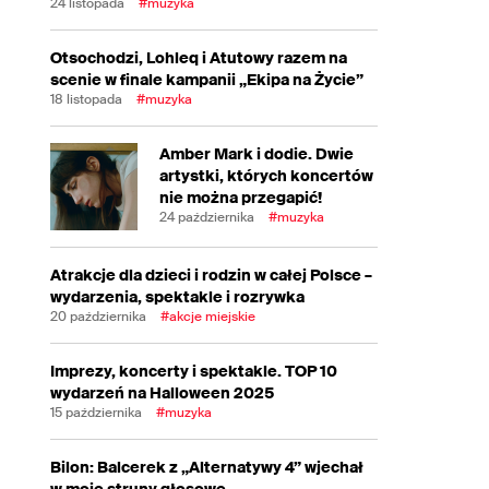
24 listopada
#muzyka
Otsochodzi, Lohleq i Atutowy razem na
scenie w finale kampanii „Ekipa na Życie”
18 listopada
#muzyka
Amber Mark i dodie. Dwie
artystki, których koncertów
nie można przegapić!
24 października
#muzyka
Atrakcje dla dzieci i rodzin w całej Polsce –
wydarzenia, spektakle i rozrywka
20 października
#akcje miejskie
Imprezy, koncerty i spektakle. TOP 10
wydarzeń na Halloween 2025
15 października
#muzyka
Bilon: Balcerek z „Alternatywy 4” wjechał
w moje struny głosowe