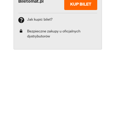
Biletomat.pl
KUP BILET
Jak kupić bilet?
Bezpieczne zakupy u oficjalnych
dystrybutorów