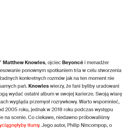
t”
Matthew Knowles
, ojciec
Beyoncé
i menadżer
eresowanie ponownym spotkaniem tria w celu stworzenia
 żadnych konkretnych rozmów jak na ten moment nie
o samych pań.
Knowles
wierzy, że fani byliby uradowani
gą wydać ostatni album w swojej karierze. Swoją wiarę
atach wygląda przemysł rozrywkowy. Warto wspomnieć,
od 2005 roku, jednak w 2018 roku podczas występu
ie na scenie. Co ciekawe, niedawno próbowaliśmy
yciągnęłyby tłumy
. Jego autor, Philip Nincompop, o