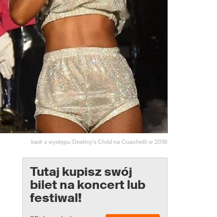
kadr z występu Destiny's Child na Coachelli w 2018
Tutaj kupisz swój
bilet na koncert lub
festiwal!