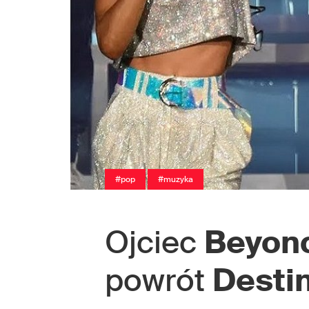
#pop
#muzyka
Ojciec
Beyon
powrót
Destin