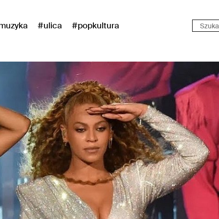
muzyka
#ulica
#popkultura