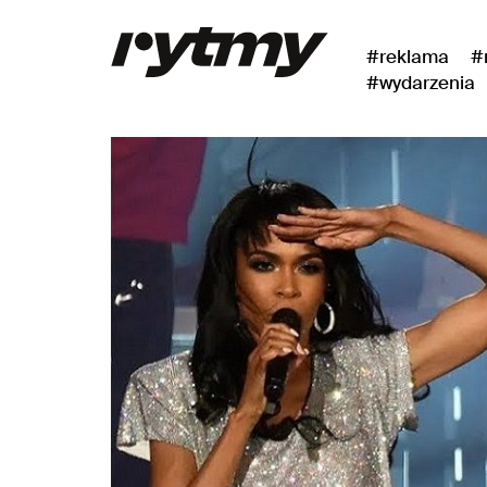
#reklama
#
#wydarzenia