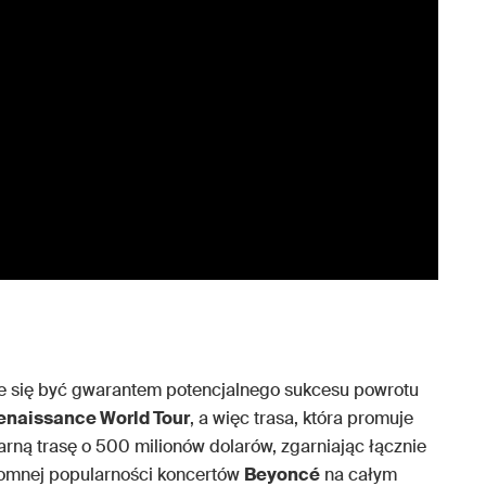
je się być gwarantem potencjalnego sukcesu powrotu
enaissance World Tour
, a więc trasa, która promuje
larną trasę o 500 milionów dolarów, zgarniając łącznie
gromnej popularności koncertów
Beyoncé
na całym