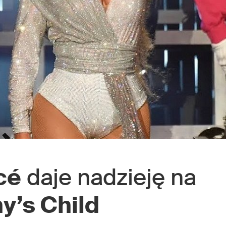
cé
daje nadzieję na
y’s Child