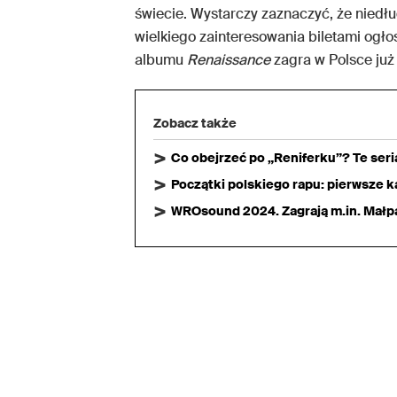
świecie. Wystarczy zaznaczyć, że niedł
wielkiego zainteresowania biletami ogło
albumu
Renaissance
zagra w Polsce już
Zobacz także
Co obejrzeć po „Reniferku”? Te ser
Początki polskiego rapu: pierwsze ka
WROsound 2024. Zagrają m.in. Małpa,