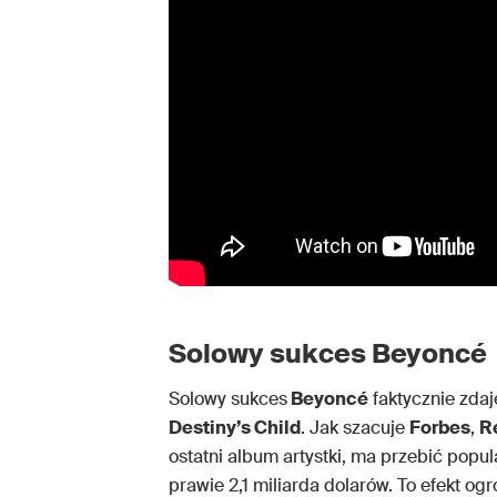
Solowy sukces Beyoncé
Solowy sukces
Beyoncé
faktycznie zda
Destiny’s Child
. Jak szacuje
Forbes
,
R
ostatni album artystki, ma przebić popu
prawie 2,1 miliarda dolarów. To efekt o