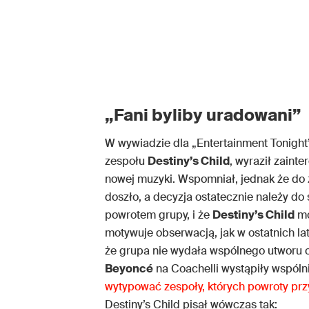
„Fani byliby uradowani”
W wywiadzie dla „Entertainment Tonigh
zespołu
Destiny’s Child
, wyraził zaint
nowej muzyki. Wspomniał, jednak że do
doszło, a decyzja ostatecznie należy d
powrotem grupy, i że
Destiny’s Child
mo
motywuje obserwacją, jak w ostatnich l
że grupa nie wydała wspólnego utworu 
Beyoncé
na Coachelli wystąpiły wspóln
wytypować zespoły, których powroty prz
Destiny’s Child pisał wówczas tak: