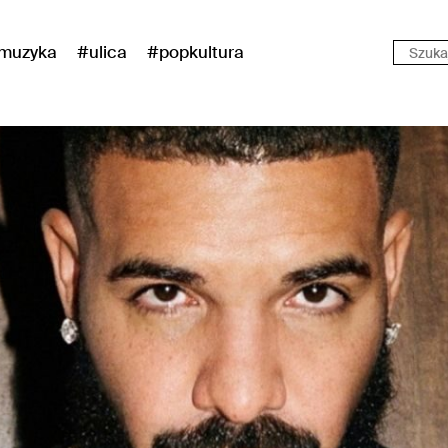
muzyka
#ulica
#popkultura