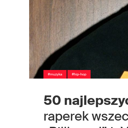
#muzyka
#hip-hop
50 najlepszy
raperek wsze