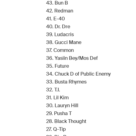
43. Bun B
42. Redman
41. E-40
40. Dr. Dre
39. Ludacris
38. Gucci Mane
37. Common
36. Yasiin Bey/Mos Def
35. Future
34. Chuck D of Public Enemy
33. Busta Rhymes
32. T.I.
31. Lil Kim
30. Lauryn Hill
29. Pusha T
28. Black Thought
27. Q-Tip