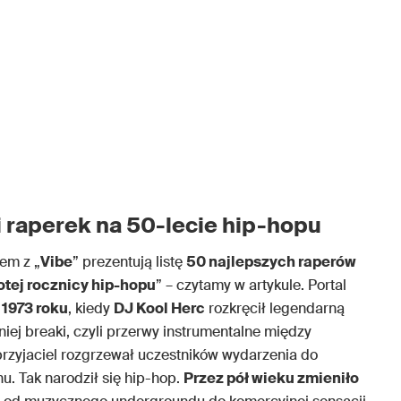
i raperek na 50-lecie hip-hopu
zem z „
Vibe
” prezentują listę
50 najlepszych raperów
otej rocznicy hip-hopu
” – czytamy w artykule. Portal
a 1973 roku
, kiedy
DJ Kool Herc
rozkręcił legendarną
iej breaki, czyli przerwy instrumentalne między
przyjaciel rozgrzewał uczestników wydarzenia do
u. Tak narodził się hip-hop.
Przez pół wieku zmieniło