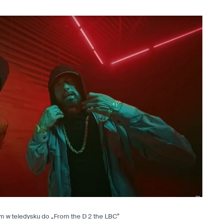
 w teledysku do „From the D 2 the LBC”