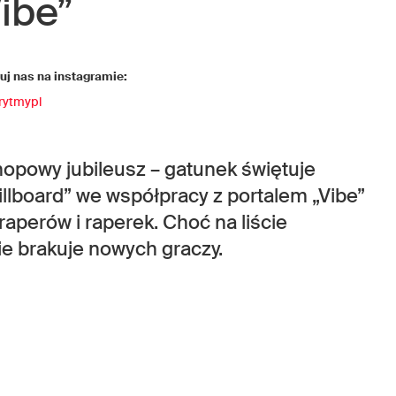
Vibe”
j nas na instagramie:
rytmypl
opowy jubileusz – gatunek świętuje
Billboard” we współpracy z portalem „Vibe”
raperów i raperek. Choć na liście
ie brakuje nowych graczy.