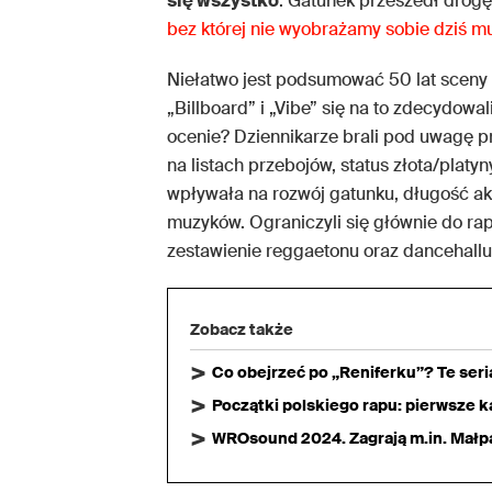
się wszystko
. Gatunek przeszedł drog
bez której nie wyobrażamy sobie dziś m
Niełatwo jest podsumować 50 lat sceny pr
„Billboard” i „Vibe” się na to zdecydowal
ocenie? Dziennikarze brali pod uwagę pr
na listach przebojów, status złota/platy
wpływała na rozwój gatunku, długość akt
muzyków. Ograniczyli się głównie do rap
zestawienie reggaetonu oraz dancehallu
Zobacz także
Co obejrzeć po „Reniferku”? Te ser
Początki polskiego rapu: pierwsze ka
WROsound 2024. Zagrają m.in. Małpa,