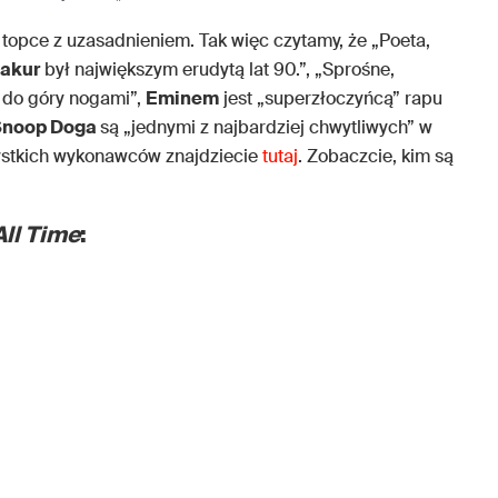
topce z uzasadnieniem. Tak więc czytamy, że „Poeta,
akur
był największym erudytą lat 90.”, „Sprośne,
 do góry nogami”,
Eminem
jest „superzłoczyńcą” rapu
Snoop Doga
są „jednymi z najbardziej chwytliwych” w
szystkich wykonawców znajdziecie
tutaj
. Zobaczcie, kim są
All Time
: