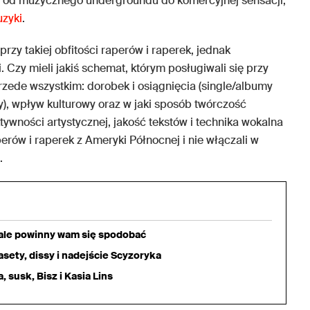
ę od muzycznego undergroundu do komercyjnej sensacji,
uzyki
.
zy takiej obfitości raperów i raperek, jednak
i. Czy mieli jakiś schemat, którym posługiwali się przy
zede wszystkim: dorobek i osiągnięcia (single/albumy
ny), wpływ kulturowy oraz w jaki sposób twórczość
ywności artystycznej, jakość tekstów i technika wokalna
erów i raperek z Ameryki Północnej i nie włączali w
.
iale powinny wam się spodobać
sety, dissy i nadejście Scyzoryka
 susk, Bisz i Kasia Lins