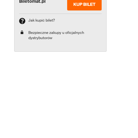
Biletomat.pl
KUP BILET
Jak kupić bilet?
Bezpieczne zakupy u oficjalnych
dystrybutorów