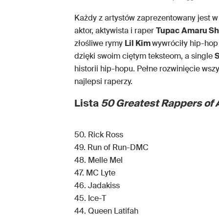
Każdy z artystów zaprezentowany jest w 
aktor, aktywista i raper
Tupac Amaru Sh
złośliwe rymy
Lil Kim
wywróciły hip-hop
dzięki swoim ciętym teksteom, a single
historii hip-hopu. Pełne rozwinięcie w
najlepsi raperzy.
Lista
50 Greatest Rappers of 
50. Rick Ross
49. Run of Run-DMC
48. Melle Mel
47. MC Lyte
46. Jadakiss
45. Ice-T
44. Queen Latifah