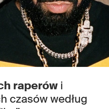
ch raperów
i
ch czasów według