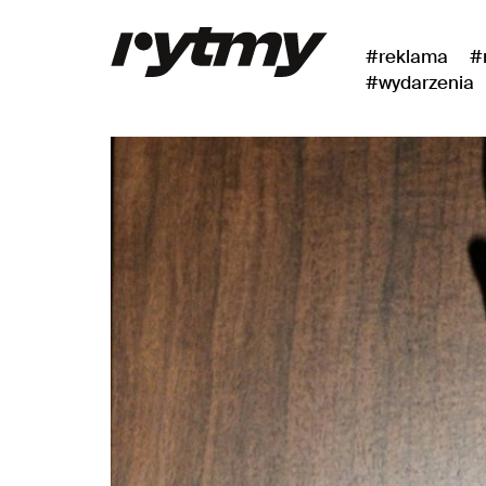
#reklama
#
#wydarzenia