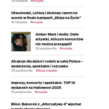
24 listopada
#muzyka
Otsochodzi, Lohleq i Atutowy razem na
scenie w finale kampanii „Ekipa na Życie”
18 listopada
#muzyka
Amber Mark i dodie. Dwie
artystki, których koncertów
nie można przegapić!
24 października
#muzyka
Atrakcje dla dzieci i rodzin w całej Polsce –
wydarzenia, spektakle i rozrywka
20 października
#akcje miejskie
Imprezy, koncerty i spektakle. TOP 10
wydarzeń na Halloween 2025
15 października
#muzyka
Bilon: Balcerek z „Alternatywy 4” wjechał
w moje struny głosowe