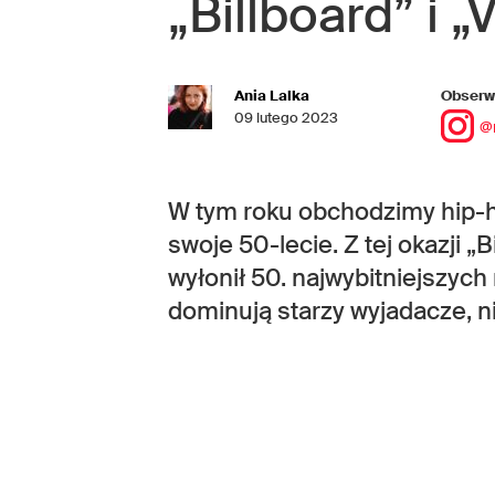
„Billboard” i „
Ania Lalka
Obserwu
09 lutego 2023
@
W tym roku obchodzimy hip-h
swoje 50-lecie. Z tej okazji „
wyłonił 50. najwybitniejszych 
dominują starzy wyjadacze, n