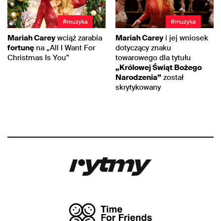
#muzyka
#muzyka
Mariah Carey
wciąż zarabia
Mariah Carey
i jej wniosek
fortunę
na „All I Want For
dotyczący znaku
Christmas Is You”
towarowego dla tytułu
„Królowej Świąt Bożego
Narodzenia”
został
skrytykowany