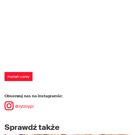
mariah carey
Obserwuj nas na instagramie:
@rytmypl
Sprawdź także