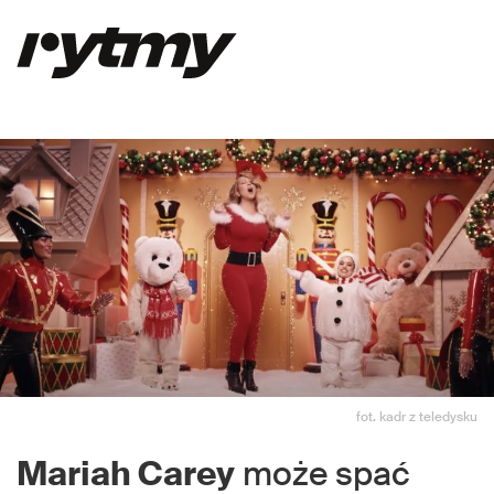
fot. kadr z teledysku
Mariah Carey
może spać