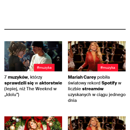
#muzyka
#muzyka
7
muzyków
, którzy
Mariah Carey
pobiła
sprawdzili się
w
aktorstwie
światowy rekord
Spotify
w
(lepiej, niż The Weeknd w
liczbie
streamów
„Idolu”)
uzyskanych w ciągu jednego
dnia