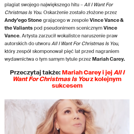
plagiat swojego największego hitu –
All I Want For
Christmas Is You
. Oskarżenie zostało złożone przez
Andy’ego Stone
grającego w zespole
Vince Vance &
the Valiants
pod pseudonimem scenicznym
Vince
Vance
. Artysta zarzucił wokalistce naruszenie praw
autorskich do utworu
All I Want For Christmas Is You
,
który zespół skomponował pięć lat przed nagraniem
wydawnictwa o tym samym tytule przez
Mariah Carey.
Przeczytaj także:
Mariah Carey i jej
All I
Want For Christmas Is You
z kolejnym
sukcesem