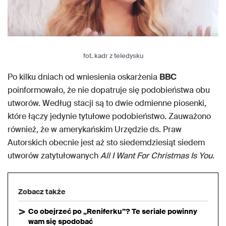
fot. kadr z teledysku
Po kilku dniach od wniesienia oskarżenia
BBC
poinformowało, że nie dopatruje się podobieństwa obu
utworów. Według stacji są to dwie odmienne piosenki,
które łączy jedynie tytułowe podobieństwo. Zauważono
również, że w amerykańskim Urzędzie ds. Praw
Autorskich obecnie jest aż sto siedemdziesiąt siedem
utworów zatytułowanych
All I Want For Christmas Is You
.
Zobacz także
Co obejrzeć po „Reniferku”? Te seriale powinny
wam się spodobać