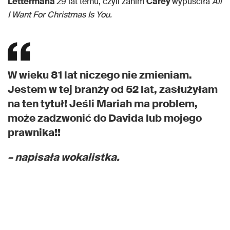
Lettermana
29 lat temu, czyli zanim
Carey
wypuściła
All
I Want For Christmas Is You.
W wieku 81 lat niczego nie zmieniam.
Jestem w tej branży od 52 lat, zasłużyłam
na ten tytuł! Jeśli Mariah ma problem,
może zadzwonić do Davida lub mojego
prawnika!!
– napisała wokalistka.