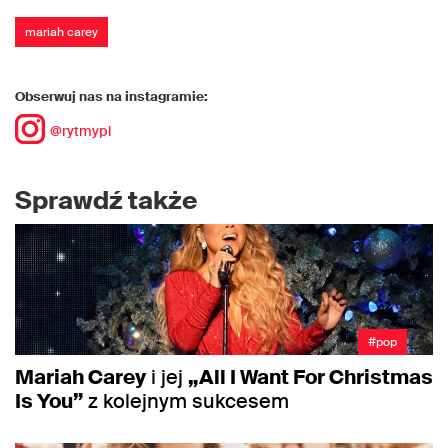
mariah carey
Obserwuj nas na instagramie:
@rytmypl
Sprawdź także
#pop
Mariah Carey
i jej
„All I Want For Christmas
Is You”
z kolejnym sukcesem