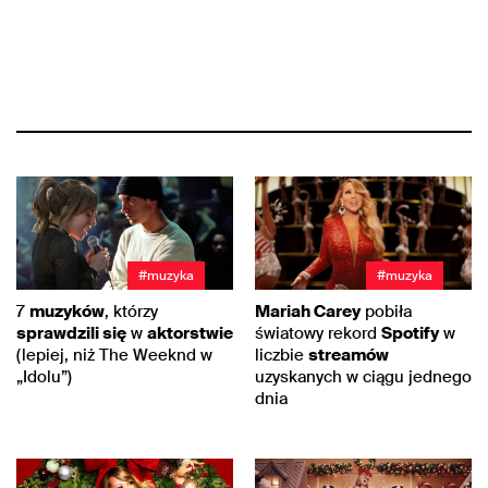
#muzyka
#muzyka
7
muzyków
, którzy
Mariah Carey
pobiła
sprawdzili się
w
aktorstwie
światowy rekord
Spotify
w
(lepiej, niż The Weeknd w
liczbie
streamów
„Idolu”)
uzyskanych w ciągu jednego
dnia