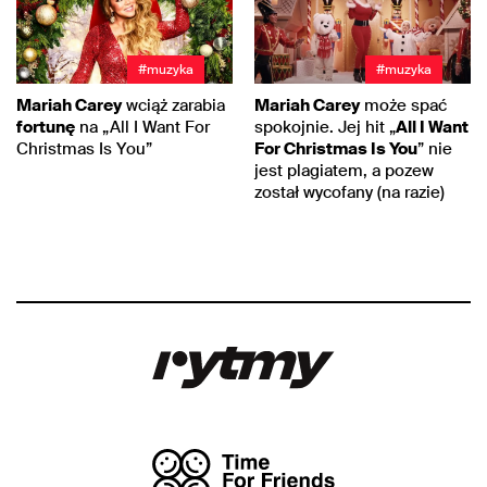
#muzyka
#muzyka
Mariah Carey
wciąż zarabia
Mariah Carey
może spać
fortunę
na „All I Want For
spokojnie. Jej hit „
All I Want
Christmas Is You”
For Christmas Is You
” nie
jest plagiatem, a pozew
został wycofany (na razie)