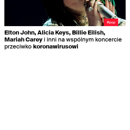
#pop
Elton John, Alicia Keys, Billie Eilish,
Mariah Carey
i inni na wspólnym koncercie
przeciwko
koronawirusowi