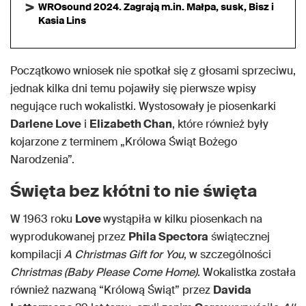
WROsound 2024. Zagrają m.in. Małpa, susk, Bisz i
Kasia Lins
Początkowo wniosek nie spotkał się z głosami sprzeciwu,
jednak kilka dni temu pojawiły się pierwsze wpisy
negujące ruch wokalistki. Wystosowały je piosenkarki
Darlene Love
i
Elizabeth Chan
, które również były
kojarzone z terminem „Królowa Świąt Bożego
Narodzenia”.
Święta bez kłótni to nie święta
W 1963 roku
Love
wystąpiła w kilku piosenkach na
wyprodukowanej przez
Phila Spectora
świątecznej
kompilacji
A Christmas Gift for You
, w szczególności
Christmas (Baby Please Come Home)
. Wokalistka została
również nazwaną “Królową Świąt” przez
Davida