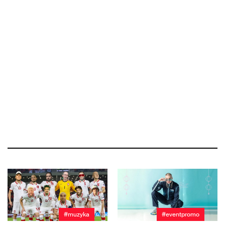
#muzyka
#eventpromo