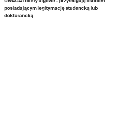
UWAGA: bilety ulgowe – przysługują osobom
posiadającym legitymację studencką lub
doktorancką
.