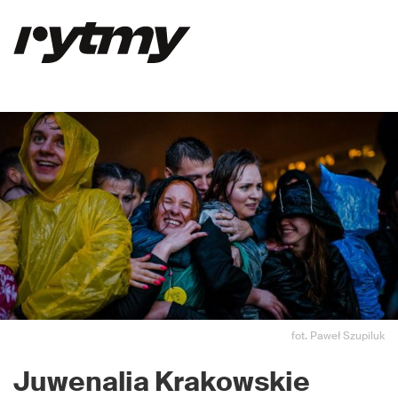
fot. Paweł Szupiluk
Juwenalia Krakowskie