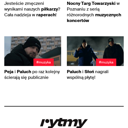
Jesteście zmęczeni
Nocny Targ Towarzyski
w
wynikami naszych
piłkarzy
?
Poznaniu z serią
Cała nadzieja w
raperach
!
różnorodnych
muzycznych
koncertów
#muzyka
#muzyka
Peja
i
Paluch
po raz kolejny
Paluch
i
Słoń
nagrali
ścierają się publicznie
wspólną płytę!