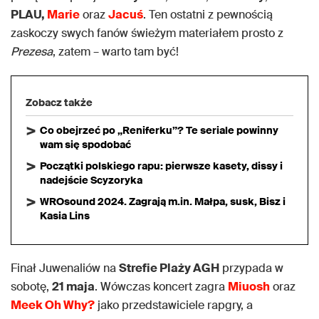
PLAU,
Marie
oraz
Jacuś
. Ten ostatni z pewnością
zaskoczy swych fanów świeżym materiałem prosto z
Prezesa
, zatem – warto tam być!
Zobacz także
Co obejrzeć po „Reniferku”? Te seriale powinny
wam się spodobać
Początki polskiego rapu: pierwsze kasety, dissy i
nadejście Scyzoryka
WROsound 2024. Zagrają m.in. Małpa, susk, Bisz i
Kasia Lins
Finał Juwenaliów na
Strefie Plaży AGH
przypada w
sobotę,
21 maja
. Wówczas koncert zagra
Miuosh
oraz
Meek Oh Why?
jako przedstawiciele rapgry, a