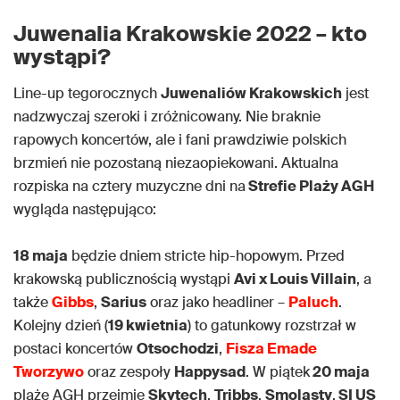
Juwenalia Krakowskie 2022 – kto
wystąpi?
Line-up tegorocznych
Juwenaliów Krakowskich
jest
nadzwyczaj szeroki i zróżnicowany. Nie braknie
rapowych koncertów, ale i fani prawdziwie polskich
brzmień nie pozostaną niezaopiekowani. Aktualna
rozpiska na cztery muzyczne dni na
Strefie Plaży AGH
wygląda następująco:
18 maja
będzie dniem stricte hip-hopowym. Przed
krakowską publicznością wystąpi
Avi x Louis Villain
, a
także
Gibbs
,
Sarius
oraz jako headliner –
Paluch
.
Kolejny dzień (
19 kwietnia
) to gatunkowy rozstrzał w
postaci koncertów
Otsochodzi
,
Fisza Emade
Tworzywo
oraz zespoły
Happysad
. W piątek
20 maja
plażę AGH przejmie
Skytech
,
Tribbs
,
Smolasty
,
SI US