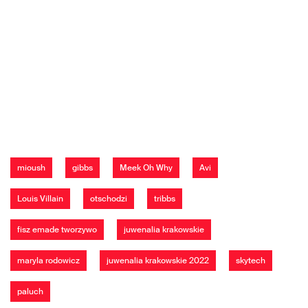
mioush
gibbs
Meek Oh Why
Avi
Louis Villain
otschodzi
tribbs
fisz emade tworzywo
juwenalia krakowskie
maryla rodowicz
juwenalia krakowskie 2022
skytech
paluch