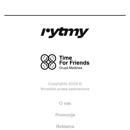
Copyrights 2026 ©
Wszelkie prawa zastrzeżone
O nas
Promocja
Reklama