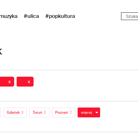
muzyka
#ulica
#popkultura
k
x
x
Gdańsk
3
Toruń
2
Poznań
2
więcej