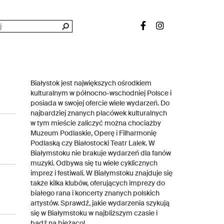
Białystok jest największych ośrodkiem
kulturalnym w północno-wschodniej Polsce i
posiada w swojej ofercie wiele wydarzeń. Do
najbardziej znanych placówek kulturalnych
w tym mieście zaliczyć można chociażby
Muzeum Podlaskie, Operę i Filharmonię
Podlaską czy Białostocki Teatr Lalek. W
Białymstoku nie brakuje wydarzeń dla fanów
muzyki. Odbywa się tu wiele cyklicznych
imprez i festiwali. W Białymstoku znajduje się
także kilka klubów, oferujących imprezy do
białego rana i koncerty znanych polskich
artystów. Sprawdź, jakie wydarzenia szykują
się w Białymstoku w najbliższym czasie i
bądź na bieżąco!