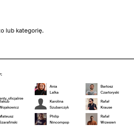
o lub kategorię.
:
Ania
Bartosz
Lalka
Czartoryski
nty_oficjalnie
Jakub
Karolina
Rafał
Wojakowicz
Szubarczyk
Krause
Mateusz
Philip
Rafał
Szarafiński
Nincompop
Wrzesień