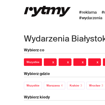
#reklama
#
#wydarzenia
Wydarzenia Białysto
Wybierz co
x
x
x
x
Wszystkie
Wybierz gdzie
Wszystkie
Warszawa
4
Kraków
3
Wrocław
3
Wybierz kiedy