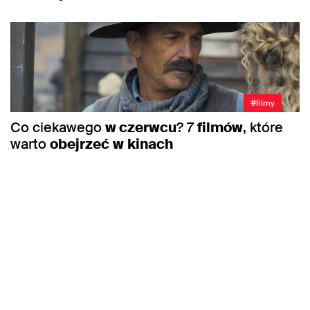
#filmy
Co ciekawego
w czerwcu
? 7
filmów
, które
warto
obejrzeć
w
kinach