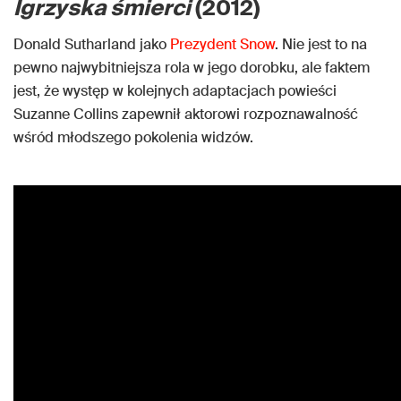
Igrzyska śmierci
(2012)
Donald Sutharland jako
Prezydent Snow
. Nie jest to na
pewno najwybitniejsza rola w jego dorobku, ale faktem
jest, że występ w kolejnych adaptacjach powieści
Suzanne Collins zapewnił aktorowi rozpoznawalność
wśród młodszego pokolenia widzów.