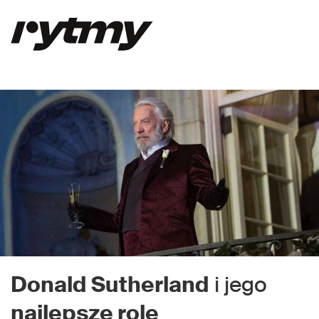
Donald Sutherland
i jego
najlepsze role