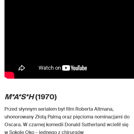
M*A*S*H
(1970)
Przed słynnym serialem był film Roberta Altmana,
uhonorowany Złotą Palmą oraz pięcioma nominacjami do
Oscara. W czarnej komedii Donald Sutherland wcielił się
w Sokole Oko – jednego z chirurgów