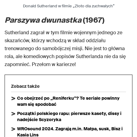
Donald Sutherland w filmie „Złoto dla zuchwałych”
Parszywa dwunastka
(1967)
Sutherland zagrał w tym filmie wojennym jednego ze
skazańców, którzy wchodzą w skład oddziału
trenowanego do samobójczej misji. Nie jest to główna
rola, ale komediowych popisów Sutherlanda nie da się
zapomnieć. Przełom w karierze!
Zobacz także
Co obejrzeć po „Reniferku”? Te seriale powinny
wam się spodobać
Początki polskiego rapu: pierwsze kasety, dissy i
nadejście Scyzoryka
WROsound 2024. Zagrają m.in. Małpa, susk, Bisz i
Kasia Lins