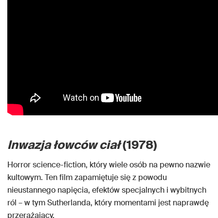
Inwazja łowców ciał
(1978)
Horror science-fiction, który wiele osób na pewno nazwie
kultowym. Ten film zapamiętuje się z powodu
nieustannego napięcia, efektów specjalnych i wybitnych
ról – w tym Sutherlanda, który momentami jest naprawdę
przerażający.