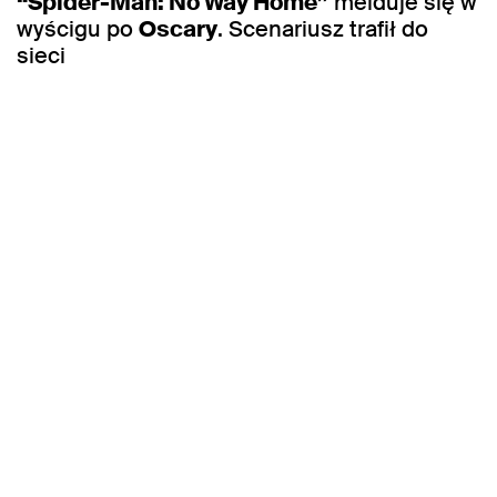
“Spider-Man: No Way Home”
melduje się w
wyścigu po
Oscary
. Scenariusz trafił do
sieci