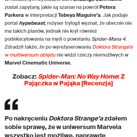
został zapytany, jakie są szanse na powrót
Petera
Parkera
w interpretacji
Tobeya Maguire’a
. Jak podaje
portal
hypebeast
, reżyser trylogii wyznał, że obecnie nie
ma takich planów, jednak nie krył również
podekscytowania na myśl o powstaniu
Spider-Mana 4
.
Zdradził także, że po wyreżyserowaniu
Doktora Strange’a
w multiwersum obłędu
nie widzi rzeczy niemożliwych w
Marvel Cinematic Universe
.
Zobacz:
Spider-Man: No Way Home
: Z
Pajączka w Pająka [Recenzja]
Po nakręceniu
Doktora Strange’a
zdałem
sobie sprawę, że w uniwersum Marvela
wszystko jest możliwe, naprawdę