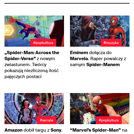
#popkultura
#muzyka
„Spider-Man: Across the
Eminem
dołącza do
Spider-Verse”
z nowym
Marvela
. Raper powalczy z
zwiastunem. Twórcy
samym
Spider-Manem
pokazują niezliczoną ilość
pajęczych postaci
#seriale
#popkultura
Amazon
dobił targu z
Sony
.
“Marvel’s Spider-Man”
na