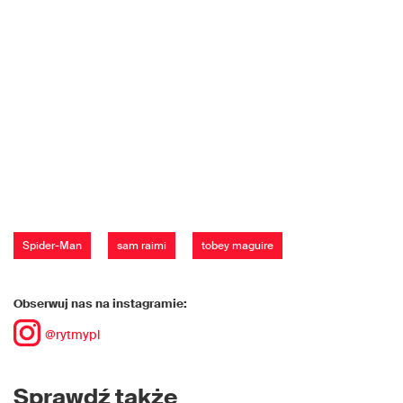
Spider-Man
sam raimi
tobey maguire
Obserwuj nas na instagramie:
@rytmypl
Sprawdź także