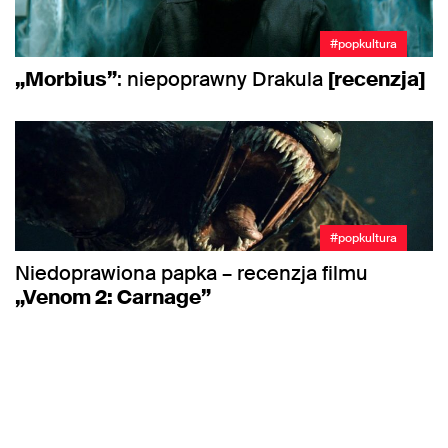
#popkultura
„Morbius”
: niepoprawny Drakula
[recenzja]
#popkultura
Niedoprawiona papka – recenzja filmu
„Venom 2: Carnage”