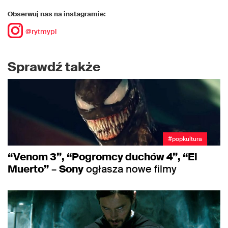
Obserwuj nas na instagramie:
@rytmypl
Sprawdź także
#popkultura
“Venom 3”, “Pogromcy duchów 4”, “El
Muerto”
–
Sony
ogłasza nowe filmy