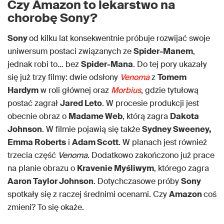
Czy Amazon to lekarstwo na
chorobę Sony?
Sony
od kilku lat konsekwentnie próbuje rozwijać swoje
uniwersum postaci związanych ze
Spider-Manem
,
jednak robi to… bez
Spider-Mana
. Do tej pory ukazały
się już trzy filmy: dwie odsłony
Venoma
z
Tomem
Hardym
w roli głównej oraz
Morbius
, gdzie tytułową
postać zagrał
Jared Leto
. W procesie produkcji jest
obecnie obraz o
Madame Web
, którą zagra
Dakota
Johnson
. W filmie pojawią się także
Sydney Sweeney,
Emma Roberts
i
Adam Scott
. W planach jest również
trzecia część
Venoma
. Dodatkowo zakończono już prace
na planie obrazu o
Kravenie Myśliwym
, którego zagra
Aaron Taylor Johnson
. Dotychczasowe próby
Sony
spotkały się z raczej średnimi ocenami. Czy
Amazon
coś
zmieni? To się okaże.