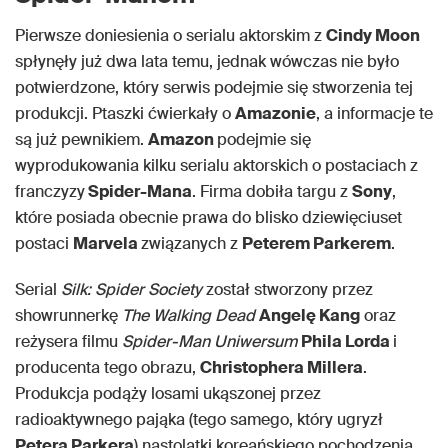
Pierwsze doniesienia o serialu aktorskim z
Cindy Moon
spłynęły już dwa lata temu, jednak wówczas nie było
potwierdzone, który serwis podejmie się stworzenia tej
produkcji. Ptaszki ćwierkały o
Amazonie
, a informacje te
są już pewnikiem.
Amazon
podejmie się
wyprodukowania kilku serialu aktorskich o postaciach z
franczyzy
Spider-Mana
. Firma dobiła targu z
Sony
,
które posiada obecnie prawa do blisko dziewięciuset
postaci
Marvela
związanych z
Peterem Parkerem
.
Serial
Silk: Spider Society
został stworzony przez
showrunnerkę
The Walking Dead
Angelę Kang
oraz
reżysera filmu
Spider-Man Uniwersum
Phila Lorda
i
producenta tego obrazu,
Christophera Millera
.
Produkcja podąży losami ukąszonej przez
radioaktywnego pająka (tego samego, który ugryzł
Petera Parkera
) nastolatki koreańskiego pochodzenia,