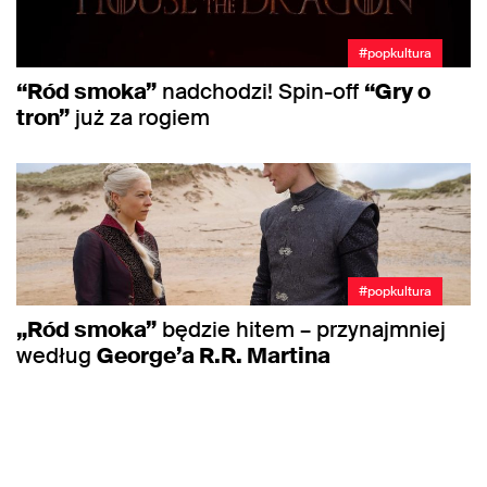
#popkultura
“Ród smoka”
nadchodzi! Spin-off
“Gry o
tron”
już za rogiem
#popkultura
„Ród smoka”
będzie hitem – przynajmniej
według
George’a R.R. Martina