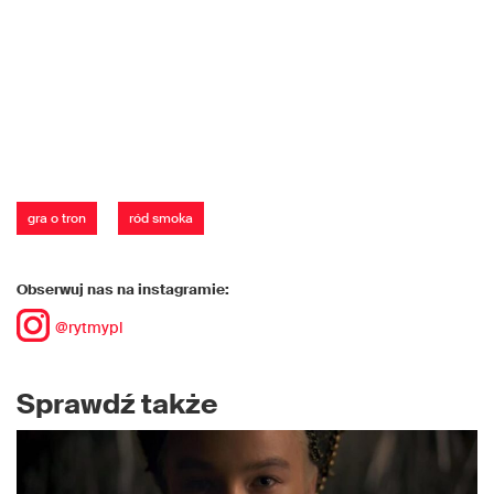
gra o tron
ród smoka
Obserwuj nas na instagramie:
@rytmypl
Sprawdź także