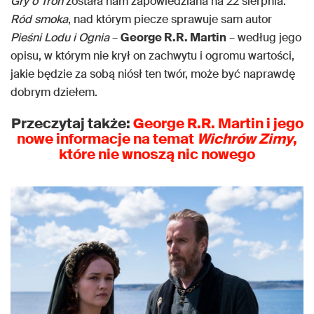
Gry o Tron
została nam zapowiedziana na 22 sierpnia.
Ród smoka
, nad którym piecze sprawuje sam autor
Pieśni Lodu i Ognia
–
George R.R. Martin
– według jego
opisu, w którym nie krył on zachwytu i ogromu wartości,
jakie będzie za sobą niósł ten twór, może być naprawdę
dobrym dziełem.
Przeczytaj także:
George R.R. Martin i jego
nowe informacje na temat
Wichrów Zimy
,
które nie wnoszą nic nowego