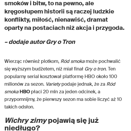
smoków i bitw, to na pewno, ale
kręgosłupem historii są raczej ludzkie
konflikty, miłość, nienawiść, dramat
oparty na postaciach niż akcja i przygoda.
– dodaje autor
Gry o Tron
Wierząc również plotkom,
Ród smoka
może pochwalić
się wyższym budżetem, niż miał finał
Gry o tron
. Ten
popularny serial kosztował platformę HBO około 100
milionów za sezon.
Variety
podaje jednak, że za
Ród
smoka
HBO
płaci 20 mln za jeden odcinek, a
przypomnijmy, że pierwszy sezon ma sobie liczyć aż 10
takich odsłon.
Wichry zimy
pojawią się już
niedługo?