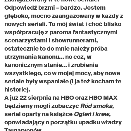
Odpowiedź brzmi – bardzo. Jestem
głęboko, mocno zaangażowany w każdy z
nowych seriali. To mój świat i choć blisko
współpracuję z paroma fantastycznymi
scenarzystami i showrunnerami,
ostatecznie to do mnie należy próba
utrzymania kanonu… no cóż, w
kanonicznym stanie… i zrobienia
wszystkiego, co w mojej mocy, aby nowe
seriale były wspaniałe (i ja też kocham te
historie).
A już 22 sierpnia na HBO oraz HBO MAX
będziemy mogli zobaczyć
Ród smoka
,
serial oparty na książce
Ogień i krew
,
opowiadający o początku upadku władzy
Targaryenów.