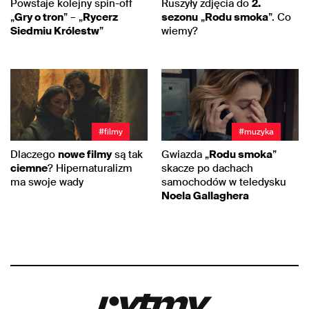
Powstaje kolejny spin-off
Ruszyły zdjęcia do
2.
„
Gry o tron
” – „
Rycerz
sezonu
„
Rodu smoka
”. Co
Siedmiu Królestw
”
wiemy?
#filmy
#muzyka
Dlaczego
nowe filmy
są tak
Gwiazda „
Rodu smoka
”
ciemne
? Hipernaturalizm
skacze po dachach
ma swoje wady
samochodów w teledysku
Noela Gallaghera