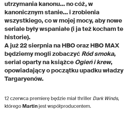
utrzymania kanonu… no cóż, w
kanonicznym stanie… i zrobienia
wszystkiego, co w mojej mocy, aby nowe
seriale były wspaniałe (i ja też kocham te
historie).
A już 22 sierpnia na HBO oraz HBO MAX
będziemy mogli zobaczyć
Ród smoka
,
serial oparty na książce
Ogień i krew
,
opowiadający o początku upadku władzy
Targaryenów.
12 czerwca premierę będzie miał thriller
Dark Winds
,
którego
Martin
jest współproducentem.