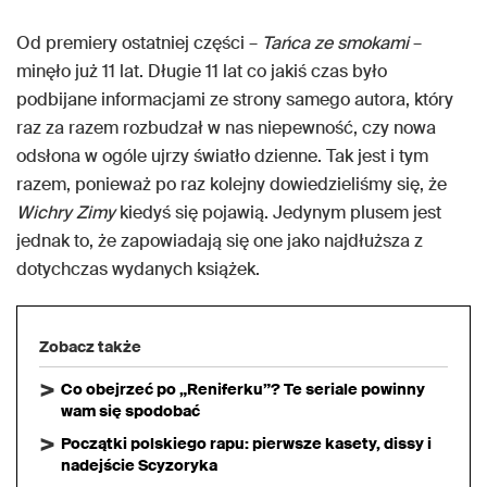
Od premiery ostatniej części –
Tańca ze smokami
–
minęło już 11 lat. Długie 11 lat co jakiś czas było
podbijane informacjami ze strony samego autora, który
raz za razem rozbudzał w nas niepewność, czy nowa
odsłona w ogóle ujrzy światło dzienne. Tak jest i tym
razem, ponieważ po raz kolejny dowiedzieliśmy się, że
Wichry Zimy
kiedyś się pojawią. Jedynym plusem jest
jednak to, że zapowiadają się one jako najdłuższa z
dotychczas wydanych książek.
Zobacz także
Co obejrzeć po „Reniferku”? Te seriale powinny
wam się spodobać
Początki polskiego rapu: pierwsze kasety, dissy i
nadejście Scyzoryka