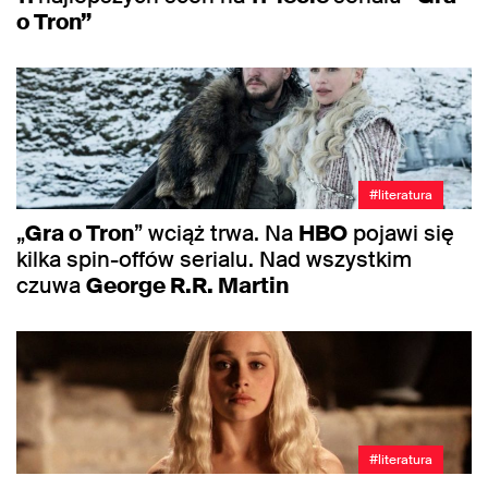
o Tron”
#literatura
„
Gra o Tron
” wciąż trwa. Na
HBO
pojawi się
kilka spin-offów serialu. Nad wszystkim
czuwa
George R.R. Martin
#literatura