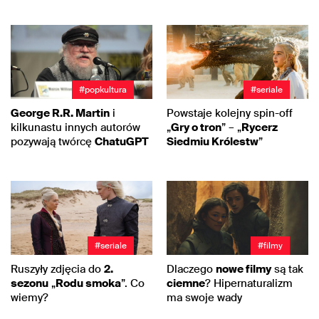
#popkultura
#seriale
George R.R. Martin
i
Powstaje kolejny spin-off
kilkunastu innych autorów
„
Gry o tron
” – „
Rycerz
pozywają twórcę
ChatuGPT
Siedmiu Królestw
”
#seriale
#filmy
Ruszyły zdjęcia do
2.
Dlaczego
nowe filmy
są tak
sezonu
„
Rodu smoka
”. Co
ciemne
? Hipernaturalizm
wiemy?
ma swoje wady