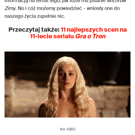
informacją na temat tego, jak idzie mu pisanie
Wichrów
Zimy
. No i cóż możemy powiedzieć – wniosły one do
naszego życia zupełnie nic.
Przeczytaj także:
11 najlepszych scen na
11-lecie serialu
Gra o Tron
fot. HBO