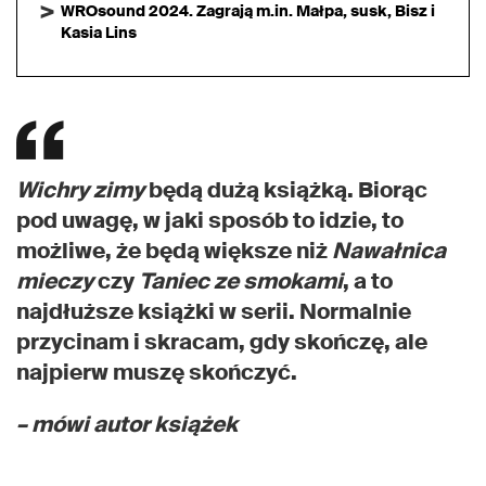
WROsound 2024. Zagrają m.in. Małpa, susk, Bisz i
Kasia Lins
Wichry zimy
będą dużą książką. Biorąc
pod uwagę, w jaki sposób to idzie, to
możliwe, że będą większe niż
Nawałnica
mieczy
czy
Taniec ze smokami
, a to
najdłuższe książki w serii. Normalnie
przycinam i skracam, gdy skończę, ale
najpierw muszę skończyć.
– mówi autor książek