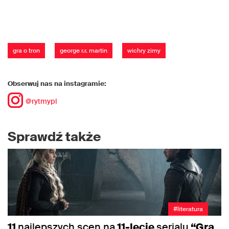
gra o tron
george r.r. martin
wichry zimy
Obserwuj nas na instagramie:
@rytmypl
Sprawdź także
#literatura
11
najlepszych scen na
11-lecie
serialu
“Gra