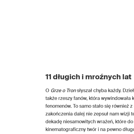
11 długich i mroźnych lat
O
Grze o Tron
słyszał chyba każdy. Dzie
także rzeszy fanów, która wywindowała k
fenomenów. To samo stało się również z
zakończenia dalej nie zepsuł nam wizji t
dekadę niesamowitych wrażeń, które do d
kinematograficzny twór i na pewno długo