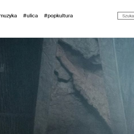
muzyka
#ulica
#popkultura