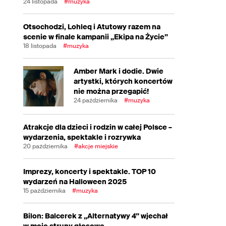
24 listopada
#muzyka
Otsochodzi, Lohleq i Atutowy razem na
scenie w finale kampanii „Ekipa na Życie”
18 listopada
#muzyka
Amber Mark i dodie. Dwie
artystki, których koncertów
nie można przegapić!
24 października
#muzyka
Atrakcje dla dzieci i rodzin w całej Polsce –
wydarzenia, spektakle i rozrywka
20 października
#akcje miejskie
Imprezy, koncerty i spektakle. TOP 10
wydarzeń na Halloween 2025
15 października
#muzyka
Bilon: Balcerek z „Alternatywy 4” wjechał
w moje struny głosowe