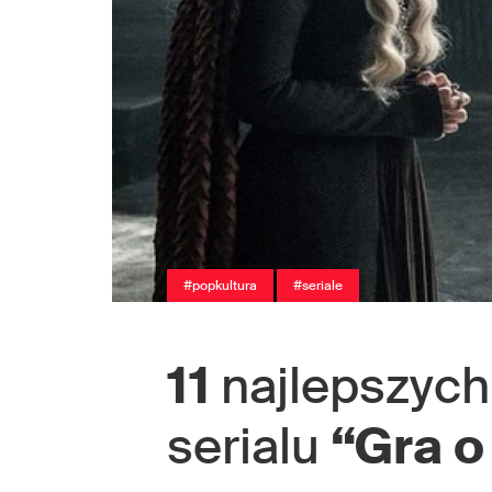
#popkultura
#seriale
11
najlepszych
serialu
“Gra o