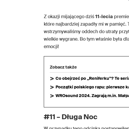
Z okazji mijającego dziś
11-lecia
premier
które najbardziej zapadły mi w pamięć. To
wstrzymywaliśmy oddech do utraty przyt
wielkie wygrane. Bo tym właśnie była dl
emocji!
Zobacz także
Co obejrzeć po „Reniferku”? Te ser
Początki polskiego rapu: pierwsze ka
WROsound 2024. Zagrają m.in. Małpa,
#11 – Długa Noc
W przypadku tego odcinka postanowiłem 