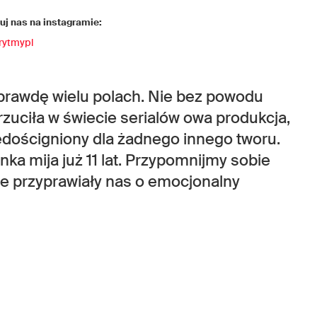
j nas na instagramie:
rytmypl
aprawdę wielu polach. Nie bez powodu
rzuciła w świecie serialów owa produkcja,
iedościgniony dla żadnego innego tworu.
ka mija już 11 lat. Przypomnijmy sobie
óre przyprawiały nas o emocjonalny