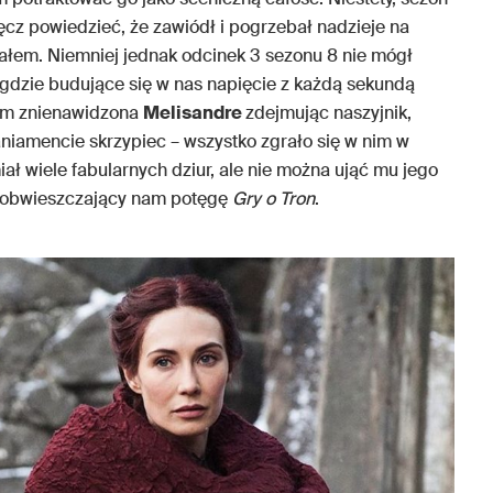
ęcz powiedzieć, że zawiódł i pogrzebał nadzieje na
łem. Niemniej jednak odcinek 3 sezonu 8 nie mógł
gdzie budujące się w nas napięcie z każdą sekundą
rym znienawidzona
Melisandre
zdejmując naszyjnik,
iamencie skrzypiec – wszystko zgrało się w nim w
ał wiele fabularnych dziur, ale nie można ująć mu jego
ód obwieszczający nam potęgę
Gry o Tron
.