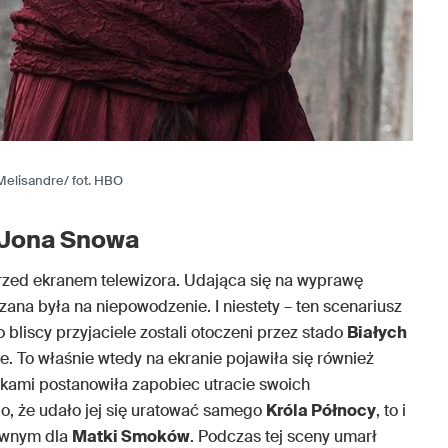
Melisandre/ fot. HBO
 Jona Snowa
rzed ekranem telewizora. Udająca się na wyprawę
na była na niepowodzenie. I niestety – ten scenariusz
o bliscy przyjaciele zostali otoczeni przez stado
Białych
e. To właśnie wtedy na ekranie pojawiła się również
okami postanowiła zapobiec utracie swoich
go, że udało jej się uratować samego
Króla Północy
, to i
tywnym dla
Matki Smoków
. Podczas tej sceny umarł