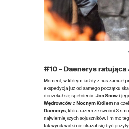
#10 – Daenerys ratująca
Moment, w którym każdy z nas zamarł p
ekspedycja już od samego początku skaza
doczekał się spełnienia.
Jon Snow
i jeg
Wędrowców
z
Nocnym Królem
na czel
Daenerys
, która razem ze swoimi 3 sm
najwierniejszych sojuszników. I mimo te
tak wynik walki nie okazał się być pozy