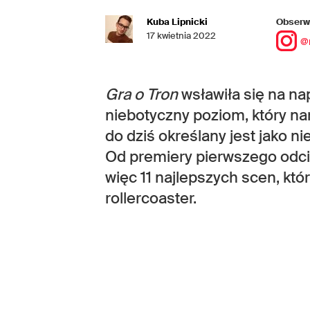
Kuba Lipnicki
Obserwu
17 kwietnia 2022
@
Gra o Tron
wsławiła się na n
niebotyczny poziom, który na
do dziś określany jest jako n
Od premiery pierwszego odcin
więc 11 najlepszych scen, kt
rollercoaster.