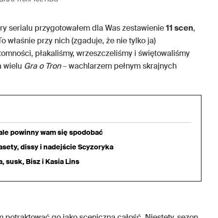
y serialu przygotowałem dla Was zestawienie
11 scen
,
 właśnie przy nich (zgaduje, że nie tylko ja)
omności, płakaliśmy, wrzeszczeliśmy i świętowaliśmy
a wielu
Gra o Tron
– wachlarzem pełnym skrajnych
iale powinny wam się spodobać
sety, dissy i nadejście Scyzoryka
 susk, Bisz i Kasia Lins
potraktować go jako sceniczną całość. Niestety, sezon