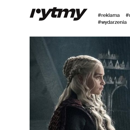
#reklama
#
#wydarzenia