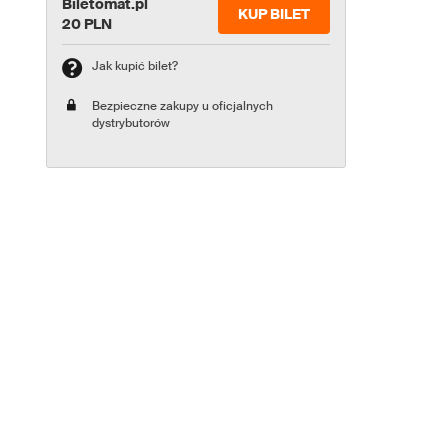
Biletomat.pl
KUP BILET
20 PLN
Jak kupić bilet?
Bezpieczne zakupy u oficjalnych
dystrybutorów