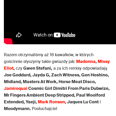
Razem otrzymaliśmy aż 18 kawałków, w których
gościnnie słyszymy takie gwiazdy jak:
Madonna
,
Missy
Eliot
,
czy
Gwen Stefani,
a za ich remixy odpowiadają
Joe Goddard, Jayda G, Zach Witness, Gen Hoshino,
Midland, Masters At Work, Horse Meat Disco,
Jamiroquai
Cosmic Girl Dimitri From Paris Dubwize,
Mr Fingers Ambient Deep Stripped, Paul Woolford
Extended, Yaeji,
Mark Ronson
, Jaques Lu Cont
i
Moodymann.
Posłuchajcie!