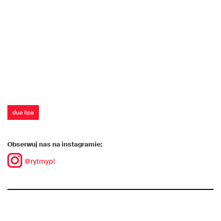
dua lipa
Obserwuj nas na instagramie:
@rytmypl