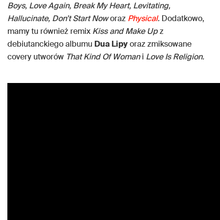
Boys, Love Again, Break My Heart, Levitating,
Hallucinate, Don’t Start Now
oraz
Physical
.
Dodatkowo,
mamy tu również remix
Kiss and Make Up
z
debiutanckiego albumu
Dua Lipy
oraz zmiksowane
covery utworów
That Kind Of Woman
i
Love Is Religion.