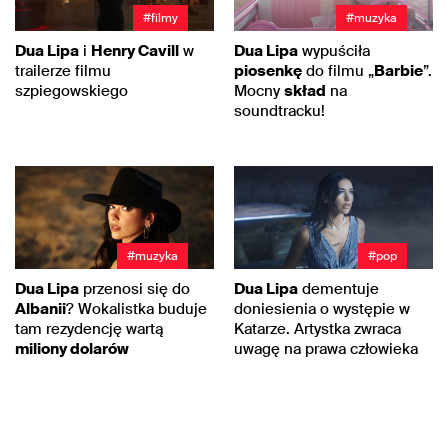
#filmy
#muzyka
Dua Lipa
i
Henry Cavill
w
Dua Lipa
wypuściła
trailerze filmu
piosenkę
do filmu „
Barbie
”.
szpiegowskiego
Mocny
skład
na
soundtracku!
#muzyka
#pop
Dua Lipa
przenosi się do
Dua Lipa
dementuje
Albanii
? Wokalistka buduje
doniesienia o występie w
tam rezydencję wartą
Katarze. Artystka zwraca
miliony dolarów
uwagę na prawa człowieka