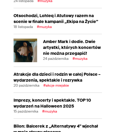
24 listopada
#muzyka
Otsochodzi, Lohleq i Atutowy razem na
scenie w finale kampanii „Ekipa na Życie”
18 listopada
#muzyka
Amber Mark i dodie. Dwie
artystki, których koncertów
nie można przegapić!
24 października
#muzyka
Atrakcje dla dzieci i rodzin w całej Polsce –
wydarzenia, spektakle i rozrywka
20 października
#akcje miejskie
Imprezy, koncerty i spektakle. TOP 10
wydarzeń na Halloween 2025
15 października
#muzyka
Bilon: Balcerek z „Alternatywy 4” wjechał
w moje struny głosowe