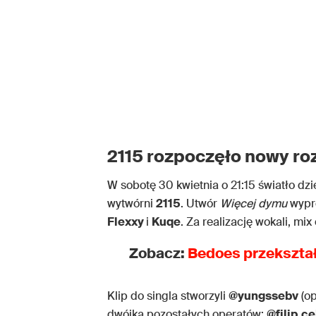
2115 rozpoczęło nowy ro
W sobotę 30 kwietnia o 21:15 światło dz
wytwórni
2115
. Utwór
Więcej dymu
wypr
Flexxy
i
Kuqe
. Za realizację wokali, m
Zobacz:
Bedoes przekształ
Klip do singla stworzyli
@yungssebv
(op
dwójka pozostałych operatów:
@filip.c