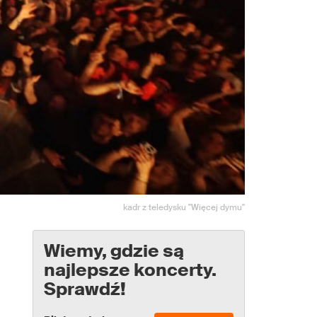
kadr z teledysku "Więcej dymu"
Wiemy, gdzie są
najlepsze koncerty.
Sprawdź!