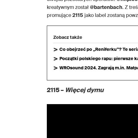
kreatywnym został
@bartenbach
. Z tr
promujące
2115
jako label zostaną powz
Zobacz także
Co obejrzeć po „Reniferku”? Te ser
Początki polskiego rapu: pierwsze ka
WROsound 2024. Zagrają m.in. Małpa,
2115 –
Więcej dymu