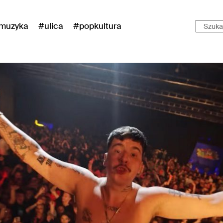
muzyka
#ulica
#popkultura