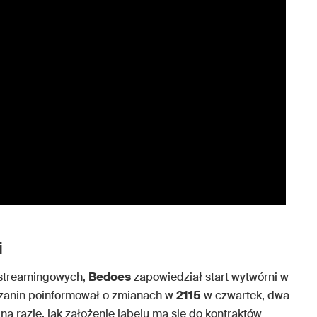
i
 streamingowych,
Bedoes
zapowiedział start wytwórni w
zanin poinformował o zmianach w
2115
w czwartek, dwa
a razie, jak założenie labelu ma się do kontraktów