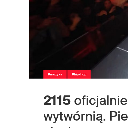
#muzyka
#hip-hop
2115
oficjalnie
wytwórnią. Pie