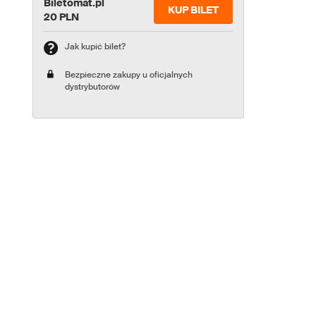
Biletomat.pl
KUP BILET
20 PLN
Jak kupić bilet?
Bezpieczne zakupy u oficjalnych
dystrybutorów