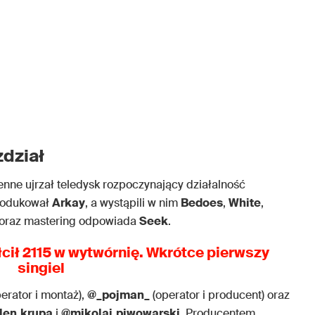
zdział
ienne ujrzał teledysk rozpoczynający działalność
odukował
Arkay
, a wystąpili w nim
Bedoes
,
White
,
ix oraz mastering odpowiada
Seek
.
cił 2115 w wytwórnię. Wkrótce pierwszy
singiel
erator i montaż),
@_pojman_
(operator i producent) oraz
elen.krupa
i
@mikolaj.piwowarski
. Producentem