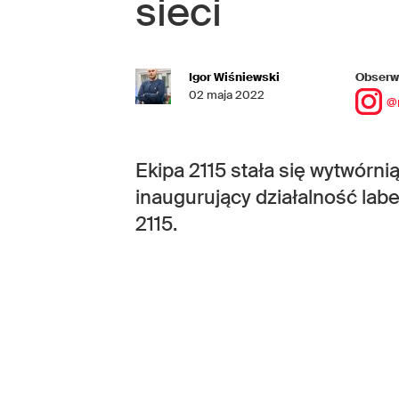
sieci
Igor Wiśniewski
Obserwu
02 maja 2022
@
Ekipa 2115 stała się wytwórnią
inaugurujący działalność lab
2115.