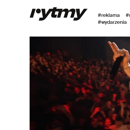
#reklama
#
#wydarzenia