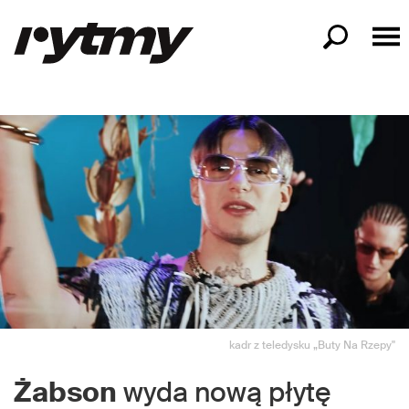
kadr z teledysku „Buty Na Rzepy"
Żabson
wyda nową płytę