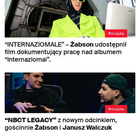
#muzyka
“INTERNAZIOMALE” –
Żabson
udostępnił
film dokumentujący pracę nad albumem
“Internaziomal”.
#muzyka
“NBCT LEGACY”
z nowym odcinkiem,
gościnnie
Żabson
i
Janusz Walczuk