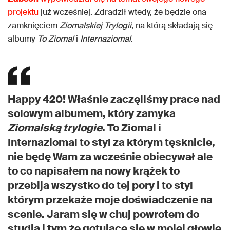
projektu
już wcześniej. Zdradził wtedy, że będzie ona
zamknięciem
Ziomalskiej Trylogii
, na którą składają się
albumy
To Ziomal
i
Internaziomal
.
Happy 420! Właśnie zaczęliśmy prace nad
solowym albumem, który zamyka
Ziomalską trylogie
. To Ziomal i
Internaziomal to styl za którym tęsknicie,
nie będę Wam za wcześnie obiecywał ale
to co napisałem na nowy krążek to
przebija wszystko do tej pory i to styl
którym przekaże moje doświadczenie na
scenie. Jaram się w chuj powrotem do
studia i tym że gotujące się w mojej głowie