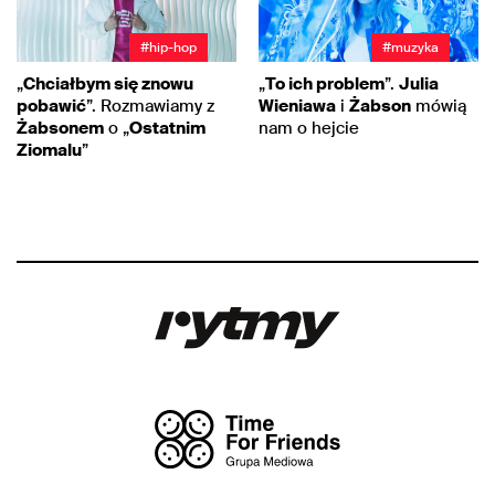
#hip-hop
#muzyka
„
Chciałbym się znowu
„
To ich problem
”.
Julia
pobawić
”. Rozmawiamy z
Wieniawa
i
Żabson
mówią
Żabsonem
o „
Ostatnim
nam o hejcie
Ziomalu
”