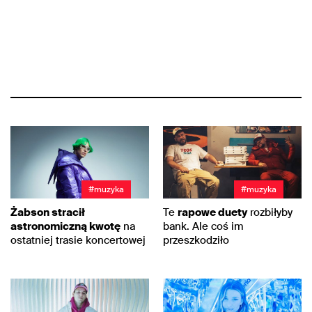
#muzyka
#muzyka
Żabson stracił
Te
rapowe duety
rozbiłyby
astronomiczną kwotę
na
bank. Ale coś im
ostatniej trasie koncertowej
przeszkodziło