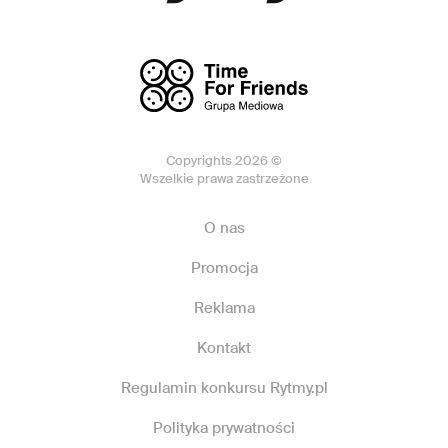
Copyrights 2026 ©
Wszelkie prawa zastrzeżone
O nas
Promocja
Reklama
Kontakt
Regulamin konkursu Rytmy.pl
Polityka prywatności