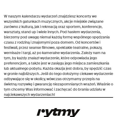
W naszym kalendarzu wydarzeń znajdziesz koncerty we
wszystkich gatunkach muzycznych, akcje miejskie związane
zarówno z kulturą, jak i rekreacją oraz sportem, konferencje,
warsztaty, stand up i wiele innych. Pod hasłem wydarzenia,
bierzemy pod uwagę niemal każdą formę wspólnego spędzania
czasu z rodziną i znajomymi poza domem. Od koncertów i
festiwali, przez seanse filmowe, spektakle teatralne, pokazy,
wernisaże i targi, aż po kameralne wydarzenia. Zależy nam na
tym, by każdy znalazł wydarzenie, które odpowiada jego
preferencjom, a także jest w zasięgu jego miejsca zamieszkania
lub aktualnego pobytu. Każda okazja jest dobra, by spędzić czas
w gronie najbliższych. Jeśli do tego dołożymy ciekawe wydarzenie
odbywające się w okolicy, wówczas otrzymamy przepis na
świetną rozrywkę i gwarancję niezapomnianych wrażeń. Właśnie o
tym chcemy Was informować i zachęcać do brania udziału w
najciekawszych wydarzeniach!