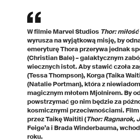
W filmie Marvel Studios
Thor: miłość
wyrusza na wyjątkową misję, by odn
emeryturę Thora przerywa jednak s
(Christian Bale) – galaktycznym zabó
wiecznych istot. Aby stawić czoła z
(Tessa Thompson), Korga (Taika Waiti
(Natalie Portman), która z niewiado
magicznym młotem Mjolnirem. By od
powstrzymać go nim będzie za późno
kosmicznymi przeciwnościami. Fil
przez Taikę Waititi (
Thor: Ragnarok, J
Feige’a i Brada Winderbauma, wchodz
roku.