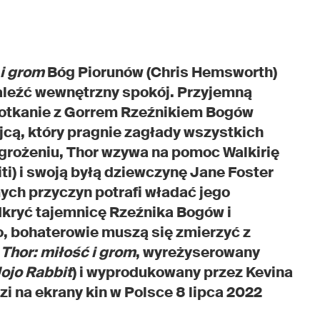
 i grom
Bóg Piorunów (Chris Hemsworth)
aleźć wewnętrzny spokój. Przyjemną
potkanie z Gorrem Rzeźnikiem Bogów
jcą, który pragnie zagłady wszystkich
agrożeniu, Thor wzywa na pomoc Walkirię
ti) i swoją byłą dziewczynę Jane Foster
mych przyczyn potrafi władać jego
kryć tajemnicę Rzeźnika Bogów i
, bohaterowie muszą się zmierzyć z
m
Thor: miłość i grom
, wyreżyserowany
ojo Rabbit
) i wyprodukowany przez Kevina
i na ekrany kin w Polsce 8 lipca 2022