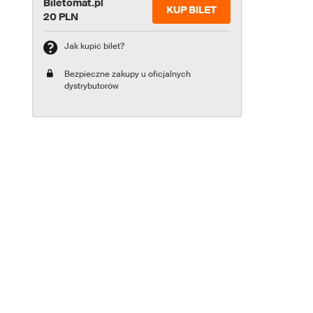
Biletomat.pl
KUP BILET
20 PLN
Jak kupić bilet?
Bezpieczne zakupy u oficjalnych
dystrybutorów