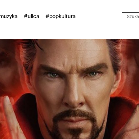
muzyka
#ulica
#popkultura