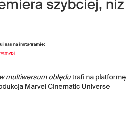
emiera szybciej, niż
j nas na instagramie:
rytmypl
 w multiwersum obłędu
trafi na platformę
odukcja Marvel Cinematic Universe