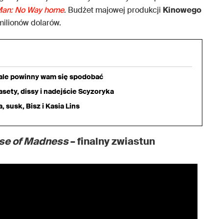
Man: No Way home
. Budżet majowej produkcji
Kinowego
milionów dolarów.
iale powinny wam się spodobać
sety, dissy i nadejście Scyzoryka
 susk, Bisz i Kasia Lins
rse of Madness
– finalny zwiastun