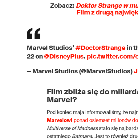
Zobacz:
Doktor Strange w m
Film z drugą najwię
Marvel Studios’
#DoctorStrange
in 
22 on
@DisneyPlus
.
pic.twitter.com
— Marvel Studios (@MarvelStudios)
J
Film zbliża się do miliar
Marvel?
Pod koniec maja informowaliśmy, że naj
Marvelowi
ponad osiemset milionów do
Multiverse of Madness
stało się najbar
ostatniego
Batmana
. Jest to również d