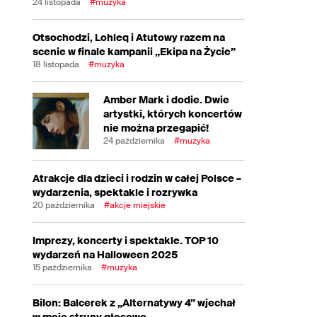
24 listopada
#muzyka
Otsochodzi, Lohleq i Atutowy razem na
scenie w finale kampanii „Ekipa na Życie”
18 listopada
#muzyka
Amber Mark i dodie. Dwie
artystki, których koncertów
nie można przegapić!
24 października
#muzyka
Atrakcje dla dzieci i rodzin w całej Polsce –
wydarzenia, spektakle i rozrywka
20 października
#akcje miejskie
Imprezy, koncerty i spektakle. TOP 10
wydarzeń na Halloween 2025
15 października
#muzyka
Bilon: Balcerek z „Alternatywy 4” wjechał
w moje struny głosowe