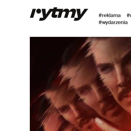
#reklama
#
#wydarzenia