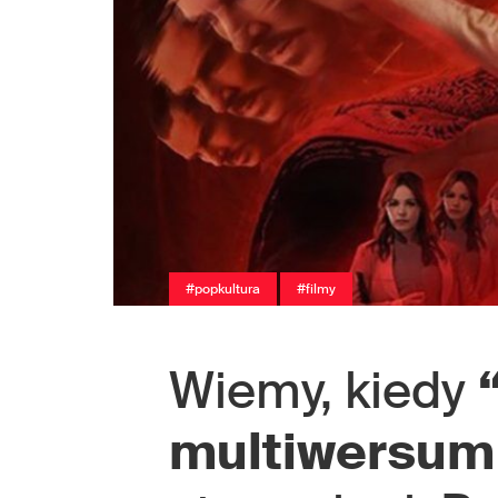
#popkultura
#filmy
Wiemy, kiedy
multiwersum