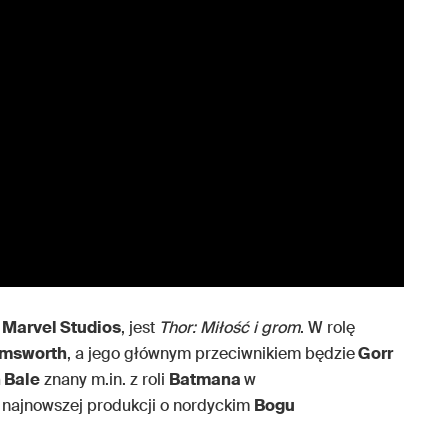
e
Marvel Studios
, jest
Thor: Miłość i grom
. W rolę
emsworth
, a jego głównym przeciwnikiem będzie
Gorr
 Bale
znany m.in. z roli
Batmana
w
 najnowszej produkcji o nordyckim
Bogu