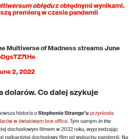
ultiwersum obłędu
z obłędnymi wynikami.
kszą premierą w czasie pandemii
the Multiverse of Madness streams June
/eDgsTZ7tHe
une 2, 2022
da dolarów. Co dalej szykuje
nowsza historia o
Stephenie Strange’u
przyniosła
larów w światowym box office
. Tym samym
In the
dziej dochodowym filmem w 2022 roku, wyprzedzając
rugi najbardziej dochodowy film od wybuchu pandemii. Na