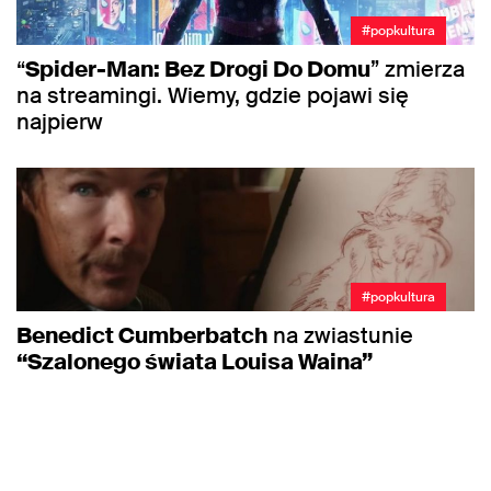
#popkultura
“
Spider-Man: Bez Drogi Do Domu
” zmierza
na streamingi. Wiemy, gdzie pojawi się
najpierw
#popkultura
Benedict Cumberbatch
na zwiastunie
“Szalonego świata Louisa Waina”