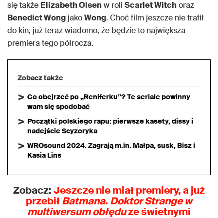
się także
Elizabeth Olsen
w roli
Scarlet Witch
oraz
Benedict Wong
jako
Wong
. Choć film jeszcze nie trafił
do kin, już teraz wiadomo, że będzie to największa
premiera tego półrocza.
Zobacz także
Co obejrzeć po „Reniferku”? Te seriale powinny
wam się spodobać
Początki polskiego rapu: pierwsze kasety, dissy i
nadejście Scyzoryka
WROsound 2024. Zagrają m.in. Małpa, susk, Bisz i
Kasia Lins
Zobacz:
Jeszcze nie miał premiery, a już
przebił
Batmana
.
Doktor Strange w
multiwersum obłędu
ze świetnymi