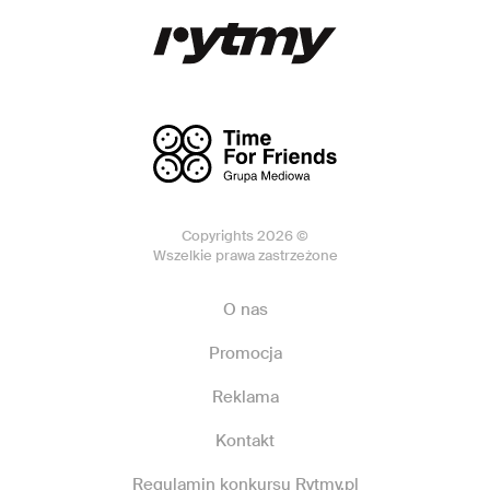
Copyrights 2026 ©
Wszelkie prawa zastrzeżone
O nas
Promocja
Reklama
Kontakt
Regulamin konkursu Rytmy.pl