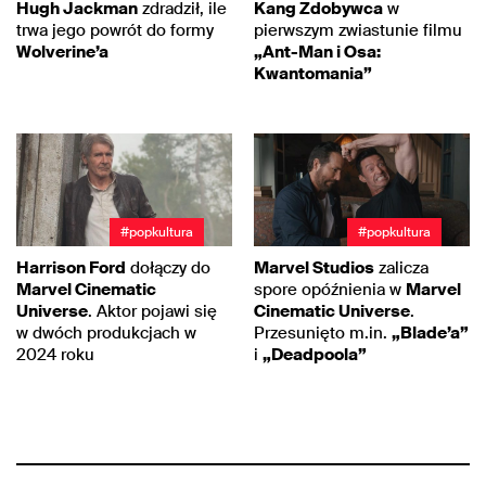
Hugh Jackman
zdradził, ile
Kang Zdobywca
w
trwa jego powrót do formy
pierwszym zwiastunie filmu
Wolverine’a
„Ant-Man i Osa:
Kwantomania”
#popkultura
#popkultura
Harrison Ford
dołączy do
Marvel Studios
zalicza
Marvel Cinematic
spore opóźnienia w
Marvel
Universe
. Aktor pojawi się
Cinematic Universe
.
w dwóch produkcjach w
Przesunięto m.in.
„Blade’a”
2024 roku
i
„Deadpoola”