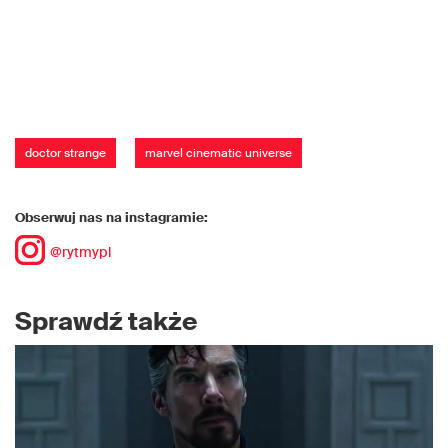
doctor strange
marvel cinematic universe
Obserwuj nas na instagramie:
@rytmypl
Sprawdź także