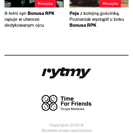
#muzyka
#muzyka
8-letni syn
Bonusa RPK
Peja
z kolejną gościnką.
rapuje w utworze
Poznaniak wystąpił u boku
dedykowanym ojcu
Bonusa RPK
Copyrights 2026 ©
Wszelkie prawa zastrzeżone