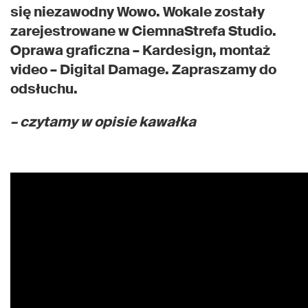
się niezawodny Wowo. Wokale zostały
zarejestrowane w CiemnaStrefa Studio.
Oprawa graficzna – Kardesign, montaż
video – Digital Damage. Zapraszamy do
odsłuchu.
– czytamy w opisie kawałka