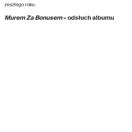
zeszłego roku.
Murem Za Bonusem
– odsłuch albumu