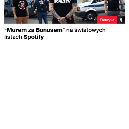
#muzyka
“
Murem za Bonusem
” na światowych
listach
Spotify