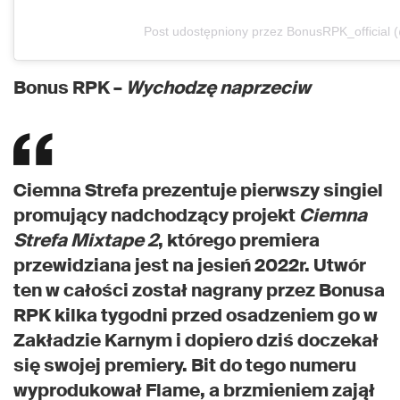
Post udostępniony przez BonusRPK_official (
Bonus RPK –
Wychodzę naprzeciw
Ciemna Strefa prezentuje pierwszy singiel
promujący nadchodzący projekt
Ciemna
Strefa Mixtape 2
, którego premiera
przewidziana jest na jesień 2022r. Utwór
ten w całości został nagrany przez Bonusa
RPK kilka tygodni przed osadzeniem go w
Zakładzie Karnym i dopiero dziś doczekał
się swojej premiery. Bit do tego numeru
wyprodukował Flame, a brzmieniem zajął