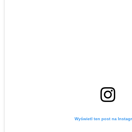
Wyświetl ten post na Instag