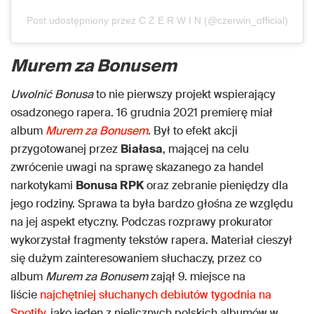
Post udostępniony przez C Z E R W I N (@czerwin_official)
Murem za Bonusem
Uwolnić Bonusa
to nie pierwszy projekt wspierający
osadzonego rapera. 16 grudnia 2021 premierę miał
album
Murem za Bonusem
. Był to efekt akcji
przygotowanej przez
Białasa
, mającej na celu
zwrócenie uwagi na sprawę skazanego za handel
narkotykami
Bonusa RPK
oraz zebranie pieniędzy dla
jego rodziny. Sprawa ta była bardzo głośna ze względu
na jej aspekt etyczny. Podczas rozprawy prokurator
wykorzystał fragmenty tekstów rapera. Materiał cieszył
się dużym zainteresowaniem słuchaczy, przez co
album
Murem za Bonusem
zajął 9. miejsce na
liście
najchętniej słuchanych debiutów tygodnia na
Spotify
, jako jeden z nielicznych polskich albumów w