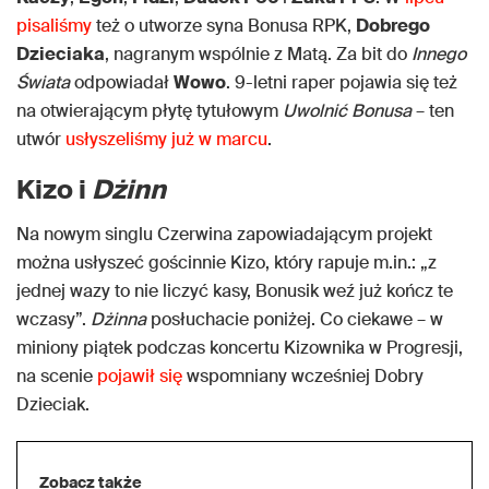
pisaliśmy
też o utworze syna Bonusa RPK,
Dobrego
Dzieciaka
, nagranym wspólnie z Matą. Za bit do
Innego
Świata
odpowiadał
Wowo
. 9-letni raper pojawia się też
na otwierającym płytę tytułowym
Uwolnić Bonusa
– ten
utwór
usłyszeliśmy już w marcu
.
Kizo i
Dżinn
Na nowym singlu Czerwina zapowiadającym projekt
można usłyszeć gościnnie Kizo, który rapuje m.in.: „z
jednej wazy to nie liczyć kasy, Bonusik weź już kończ te
wczasy”.
Dżinna
posłuchacie poniżej. Co ciekawe – w
miniony piątek podczas koncertu Kizownika w Progresji,
na scenie
pojawił się
wspomniany wcześniej Dobry
Dzieciak.
Zobacz także