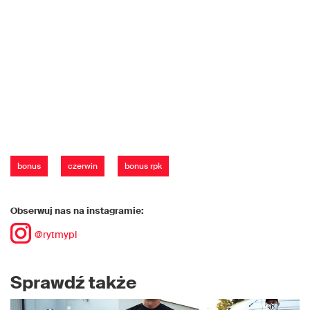
bonus
czerwin
bonus rpk
Obserwuj nas na instagramie:
@rytmypl
Sprawdź także