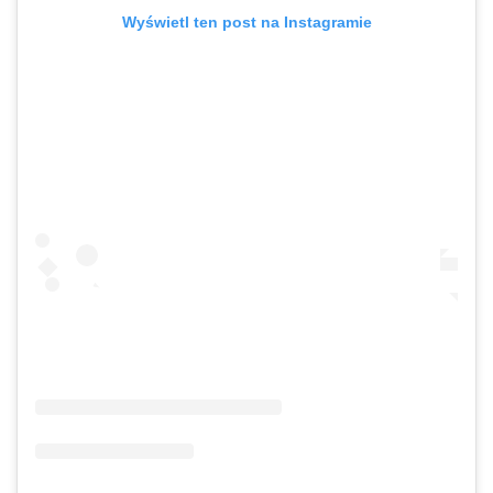
Wyświetl ten post na Instagramie