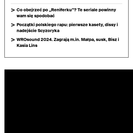
Co obejrzeć po „Reniferku”? Te seriale powinny
wam się spodobać
Początki polskiego rapu: pierwsze kasety, dissy i
nadejście Scyzoryka
WROsound 2024. Zagrają m.in. Małpa, susk, Bisz i
Kasia Lins