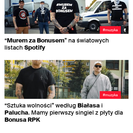
#muzyka
“
Murem za Bonusem
” na światowych
listach
Spotify
#muzyka
“Sztuka wolności” według
Białasa
i
Palucha
. Mamy pierwszy singiel z płyty dla
Bonusa RPK