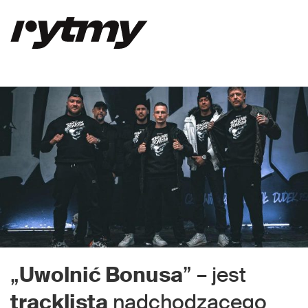
„
Uwolnić Bonusa
” – jest
tracklista
nadchodzącego