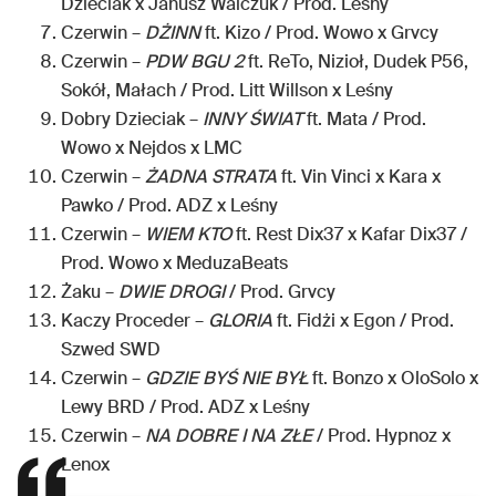
Dzieciak x Janusz Walczuk / Prod. Leśny
Czerwin –
DŻINN
ft. Kizo / Prod. Wowo x Grvcy
Czerwin –
PDW BGU 2
ft. ReTo, Nizioł, Dudek P56,
Sokół, Małach / Prod. Litt Willson x Leśny
Dobry Dzieciak –
INNY ŚWIAT
ft. Mata / Prod.
Wowo x Nejdos x LMC
Czerwin –
ŻADNA STRATA
ft. Vin Vinci x Kara x
Pawko / Prod. ADZ x Leśny
Czerwin –
WIEM KTO
ft. Rest Dix37 x Kafar Dix37 /
Prod. Wowo x MeduzaBeats
Żaku –
DWIE DROGI
/ Prod. Grvcy
Kaczy Proceder –
GLORIA
ft. Fidżi x Egon / Prod.
Szwed SWD
Czerwin –
GDZIE BYŚ NIE BYŁ
ft. Bonzo x OloSolo x
Lewy BRD / Prod. ADZ x Leśny
Czerwin –
NA DOBRE I NA ZŁE
/ Prod. Hypnoz x
Lenox