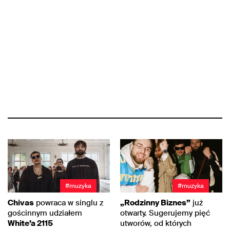
#muzyka
#muzyka
Chivas
powraca w singlu z
„Rodzinny Biznes”
już
gościnnym udziałem
otwarty. Sugerujemy pięć
White’a 2115
utworów, od których