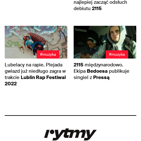
najlepiej zacząć odsłuch
debiutu
2115
#muzyka
#muzyka
Lubelacy na rapie. Plejada
2115
międzynarodowo.
gwiazd już niedługo zagra w
Ekipa
Bedoesa
publikuje
trakcie
Lublin Rap Festiwal
singiel z
Pressą
2022