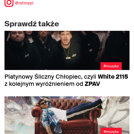
@rytmypl
Sprawdź także
#muzyka
Platynowy Śliczny Chłopiec, czyli
White 2115
z kolejnym wyróżnieniem od
ZPAV
#muzyka