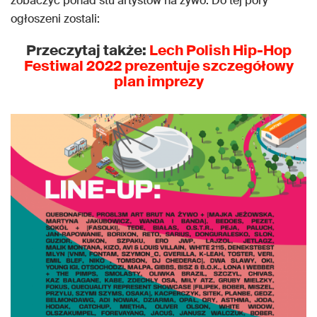
zobaczyć ponad stu artystów na żywo. Do tej pory
ogłoszeni zostali:
Przeczytaj także:
Lech Polish Hip-Hop
Festiwal 2022 prezentuje szczegółowy
plan imprezy