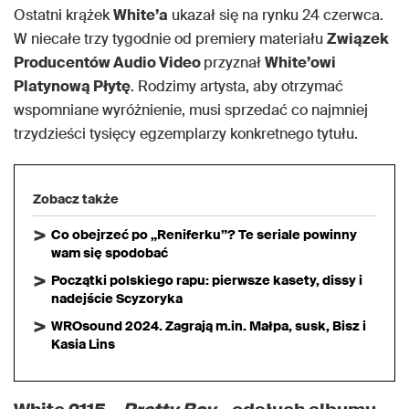
Ostatni krążek
White’a
ukazał się na rynku 24 czerwca.
W niecałe trzy tygodnie od premiery materiału
Związek
Producentów Audio Video
przyznał
White’owi
Platynową Płytę
. Rodzimy artysta, aby otrzymać
wspomniane wyróżnienie, musi sprzedać co najmniej
trzydzieści tysięcy egzemplarzy konkretnego tytułu.
Zobacz także
Co obejrzeć po „Reniferku”? Te seriale powinny
wam się spodobać
Początki polskiego rapu: pierwsze kasety, dissy i
nadejście Scyzoryka
WROsound 2024. Zagrają m.in. Małpa, susk, Bisz i
Kasia Lins