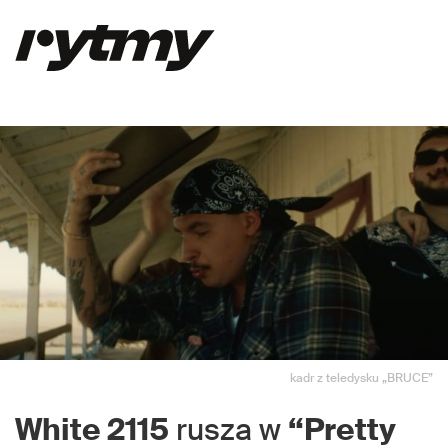
kadr z teledysku „BRUCE”
White 2115
rusza w
“Pretty