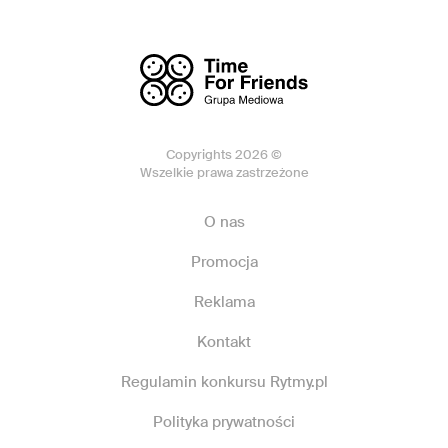
Copyrights 2026 ©
Wszelkie prawa zastrzeżone
O nas
Promocja
Reklama
Kontakt
Regulamin konkursu Rytmy.pl
Polityka prywatności