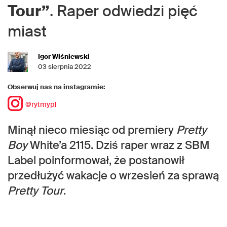
Tour”
. Raper odwiedzi pięć
miast
Igor Wiśniewski
03 sierpnia 2022
Obserwuj nas na instagramie:
@rytmypl
Minął nieco miesiąc od premiery
Pretty
Boy
White’a 2115. Dziś raper wraz z SBM
Label poinformował, że postanowił
przedłużyć wakacje o wrzesień za sprawą
Pretty Tour
.