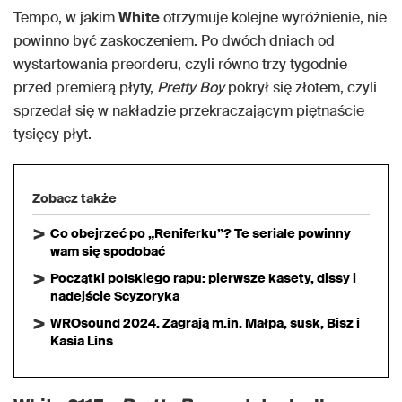
Tempo, w jakim
White
otrzymuje kolejne wyróżnienie, nie
powinno być zaskoczeniem. Po dwóch dniach od
wystartowania preorderu, czyli równo trzy tygodnie
przed premierą płyty,
Pretty Boy
pokrył się złotem, czyli
sprzedał się w nakładzie przekraczającym piętnaście
tysięcy płyt.
Zobacz także
Co obejrzeć po „Reniferku”? Te seriale powinny
wam się spodobać
Początki polskiego rapu: pierwsze kasety, dissy i
nadejście Scyzoryka
WROsound 2024. Zagrają m.in. Małpa, susk, Bisz i
Kasia Lins