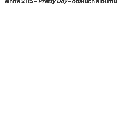
White 2115 –
Pretty Boy
– odsłuch albumu