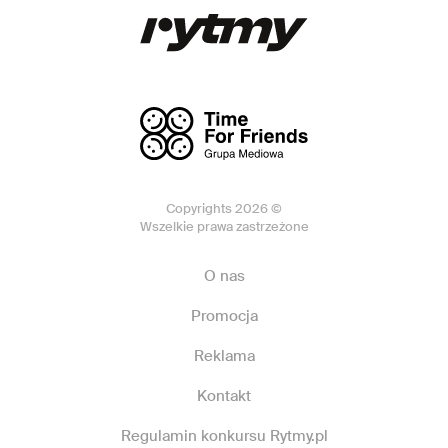
Copyrights 2026 ©
Wszelkie prawa zastrzeżone
O nas
Promocja
Reklama
Kontakt
Regulamin konkursu Rytmy.pl