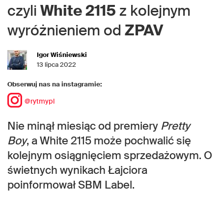
czyli
White 2115
z kolejnym
wyróżnieniem od
ZPAV
Igor Wiśniewski
13 lipca 2022
Obserwuj nas na instagramie:
@rytmypl
Nie minął miesiąc od premiery
Pretty
Boy
, a White 2115 może pochwalić się
kolejnym osiągnięciem sprzedażowym. O
świetnych wynikach Łajciora
poinformował SBM Label.