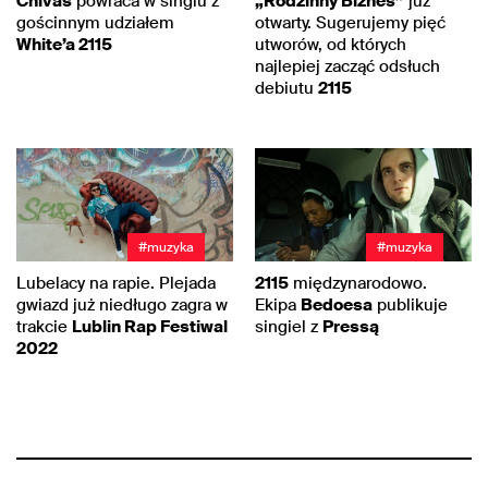
Chivas
powraca w singlu z
„Rodzinny Biznes”
już
gościnnym udziałem
otwarty. Sugerujemy pięć
White’a 2115
utworów, od których
najlepiej zacząć odsłuch
debiutu
2115
#muzyka
#muzyka
Lubelacy na rapie. Plejada
2115
międzynarodowo.
gwiazd już niedługo zagra w
Ekipa
Bedoesa
publikuje
trakcie
Lublin Rap Festiwal
singiel z
Pressą
2022