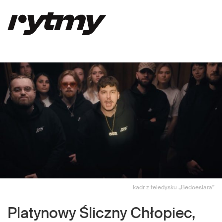
kadr z teledysku „Bedoesiara”
Platynowy Śliczny Chłopiec,