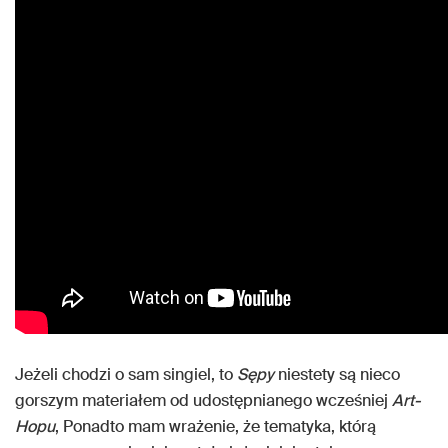
Jeżeli chodzi o sam singiel, to
Sępy
niestety są nieco
gorszym materiałem od udostępnianego wcześniej
Art-
Hopu
, Ponadto mam wrażenie, że tematyka, którą