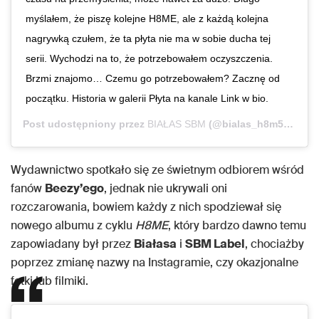
myślałem, że piszę kolejne H8ME, ale z każdą kolejna
nagrywką czułem, że ta płyta nie ma w sobie ducha tej
serii. Wychodzi na to, że potrzebowałem oczyszczenia.
Brzmi znajomo… Czemu go potrzebowałem? Zacznę od
początku. Historia w galerii Płyta na kanale Link w bio.
Post udostępniony przez
BIAŁAS SBM
(@bialas_h8m5)
Sty 3
Wydawnictwo spotkało się ze świetnym odbiorem wśród
fanów
Beezy’ego
, jednak nie ukrywali oni
rozczarowania, bowiem każdy z nich spodziewał się
nowego albumu z cyklu
H8ME
, który bardzo dawno temu
zapowiadany był przez
Białasa
i
SBM Label
, chociażby
poprzez zmianę nazwy na Instagramie, czy okazjonalne
fotki lub filmiki.