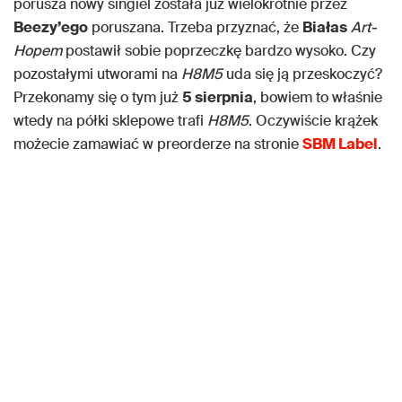
porusza nowy singiel została już wielokrotnie przez
Beezy’ego
poruszana. Trzeba przyznać, że
Białas
Art-
Hopem
postawił sobie poprzeczkę bardzo wysoko. Czy
pozostałymi utworami na
H8M5
uda się ją przeskoczyć?
Przekonamy się o tym już
5 sierpnia
, bowiem to właśnie
wtedy na półki sklepowe trafi
H8M5
. Oczywiście krążek
możecie zamawiać w preorderze na stronie
SBM Label
.