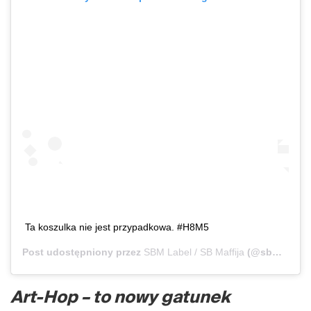
Ta koszulka nie jest przypadkowa. #H8M5
Post udostępniony przez
SBM Label / SB Maffija
(@sbm_label)
Art-Hop – to nowy gatunek