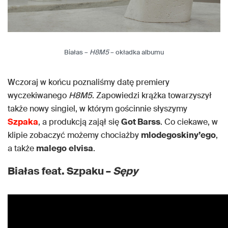
Białas –
H8M5
– okładka albumu
Wczoraj w końcu poznaliśmy datę premiery
wyczekiwanego
H8M5
. Zapowiedzi krążka towarzyszył
także nowy singiel, w którym gościnnie słyszymy
Szpaka
, a produkcją zajął się
Got Barss
. Co ciekawe, w
klipie zobaczyć możemy chociażby
mlodegoskiny’ego
,
a także
malego
elvisa
.
Białas feat. Szpaku –
Sępy