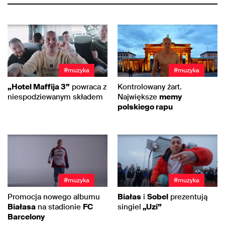
#muzyka
#muzyka
„Hotel Maffija 3”
powraca z
Kontrolowany żart.
niespodziewanym składem
Największe
memy
polskiego rapu
#muzyka
#muzyka
Promocja nowego albumu
Białas
i
Sobel
prezentują
Białasa
na stadionie
FC
singiel
„Uzi”
Barcelony