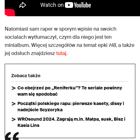
Natomiast sam raper w sporym wpisie na swoich
socialach wytłumaczył, czym dla niego jest ten
minialbum. Więcej szczegółów na temat epki
H8
, a także
jej odsłuch znajdziesz
tutaj
.
Zobacz także
Co obejrzeć po „Reniferku”? Te seriale powinny
wam się spodobać
Początki polskiego rapu: pierwsze kasety, dissy i
nadejście Scyzoryka
WROsound 2024. Zagrają m.in. Małpa, susk, Bisz i
Kasia Lins