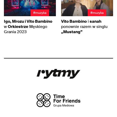
#muzyka
#muzyka
Igo, Mrozu i Vito Bambino
Vito Bambino
i
sanah
w
Orkiestrze
Męskiego
ponownie razem w singlu
Grania 2023
„Mustang”