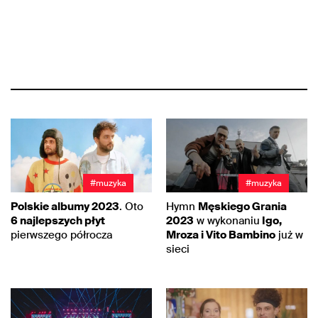
#muzyka
#muzyka
Polskie albumy 2023
. Oto
Hymn
Męskiego Grania
6 najlepszych płyt
2023
w wykonaniu
Igo,
pierwszego półrocza
Mroza i Vito Bambino
już w
sieci