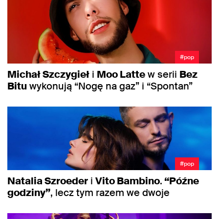
#pop
Michał Szczygieł
i
Moo Latte
w serii
Bez
Bitu
wykonują “Nogę na gaz” i “Spontan”
#pop
Natalia Szroeder
i
Vito Bambino
.
“Późne
godziny”
, lecz tym razem we dwoje