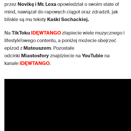
przez
Novikę i Mr. Lexa
opowiedział o swoim state of
mind, nawiązał do rapowych ciągot oraz zdradził, jak
bliskie są mu teksty
Kaśki Sochackiej.
Na
TikToku
IDĘWTANGO
złapiecie wiele muzycznego i
lifestyle’owego contentu, a poniżej możecie obejrzeć
epizod z
Mateuszem
. Pozostałe
odcinki
Miastosfery
znajdziecie na
YouTubie
na
kanale
IDĘWTANGO
.