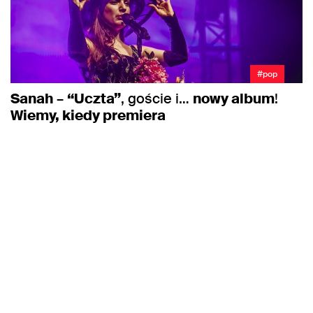
#pop
Sanah
–
“Uczta”
, goście i…
nowy album
!
Wiemy, kiedy premiera