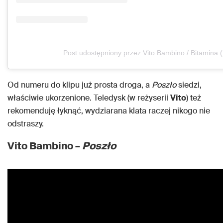
Post udostępniony przez Vito Bambino / Bitamina 
Od numeru do klipu już prosta droga, a
Poszło
siedzi,
właściwie ukorzenione. Teledysk (w reżyserii
Vito
) też
rekomenduję łyknąć, wydziarana klata raczej nikogo nie
odstraszy.
Vito Bambino –
Poszło