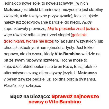
jednak co nowe sole, to nowe zachwyty. I w nich
Mateusz
jest bliski bitaminowej muzyce (to jest stabilny
związek, a nie toksyczne przywiązanie), lecz jej ujście
należy już zdecydowanie bardziej do niego.
Nudy
zapunktowały pierwsze,
Maj
to piosenka znad jeziora
,
więc również miła, a ten trzeci singiel (
gościnki
gościnkami, tychże nie liczę
) to jak suma wszystkich (lub
chociaż aktualnych) namiętności artysty. Jest lekko i
popowo, ale do czasu, kiedy
Vito Bambino
wejdzie na
bit ze swym rapowym sznytem. Trochę może to
zajeżdżać oldschoolem, ale broń Boże, to są totalnie
alternatywne czasy, alternatywny język. U
Mateusza
vibe’em zawsze będzie luz, solidna porcja dystansu.
Poszło
i się rozkręca.
Bądź na bieżąco:
Sprawdź najnowsze
newsy o Vito Bambino