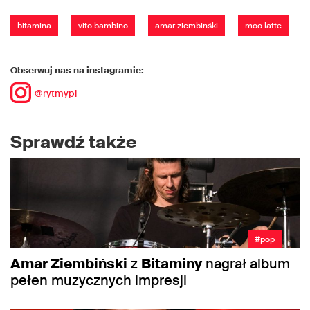
bitamina
vito bambino
amar ziembinśki
moo latte
Obserwuj nas na instagramie:
@rytmypl
Sprawdź także
#pop
Amar Ziembiński
z
Bitaminy
nagrał album
pełen muzycznych impresji