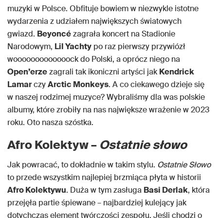
muzyki w Polsce. Obfituje bowiem w niezwykle istotne
wydarzenia z udziałem największych światowych
gwiazd.
Beyoncé
zagrała koncert na Stadionie
Narodowym,
Lil Yachty
po raz pierwszy przywiózł
wooooooooooooock do Polski, a oprócz niego na
Open’erze
zagrali tak ikoniczni artyści jak
Kendrick
Lamar
czy
Arctic Monkeys
. A co ciekawego dzieje się
w naszej rodzimej muzyce? Wybraliśmy dla was polskie
albumy, które zrobiły na nas największe wrażenie w 2023
roku. Oto nasza szóstka.
Afro Kolektyw –
Ostatnie słowo
Jak powracać, to dokładnie w takim stylu.
Ostatnie Słowo
to przede wszystkim najlepiej brzmiąca płyta w historii
Afro Kolektywu
. Duża w tym zasługa
Basi Derlak
, która
przejęła partie śpiewane – najbardziej kulejący jak
dotychczas element twórczości zespołu. Jeśli chodzi o