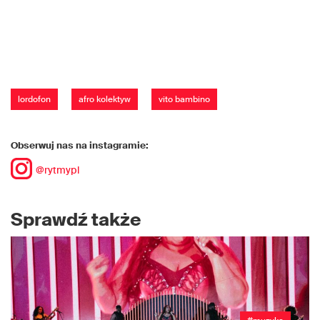
lordofon
afro kolektyw
vito bambino
Obserwuj nas na instagramie:
@rytmypl
Sprawdź także