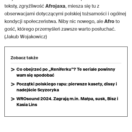
teksty, zgryźliwość
Afrojaxa
, miesza się tu z
obserwacjami dotyczącymi polskiej tożsamości i ogólnej
kondycji społeczeństwa. Niby nic nowego, ale
Afro
to
gość, którego przemyśleń zawsze warto posłuchać.
(Jakub Wojakowicz)
Zobacz także
Co obejrzeć po „Reniferku”? Te seriale powinny
wam się spodobać
Początki polskiego rapu: pierwsze kasety, dissy i
nadejście Scyzoryka
WROsound 2024. Zagrają m.in. Małpa, susk, Bisz i
Kasia Lins