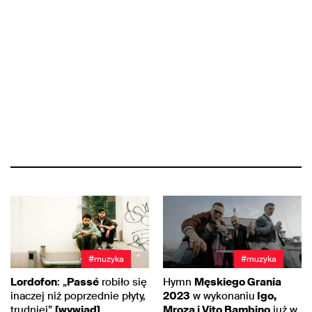
#muzyka
#muzyka
Lordofon
: „
Passé
robiło się
Hymn
Męskiego Grania
inaczej niż poprzednie płyty,
2023
w wykonaniu
Igo,
trudniej”
[wywiad]
Mroza i Vito Bambino
już w