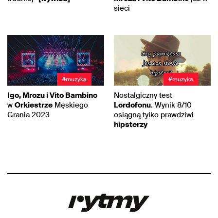
sieci
#muzyka
#muzyka
Igo, Mrozu i Vito Bambino
Nostalgiczny test
w
Orkiestrze
Męskiego
Lordofonu
. Wynik 8/10
Grania 2023
osiągną tylko prawdziwi
hipsterzy