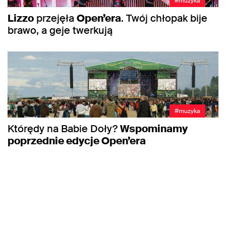
#muzyka
Lizzo
przejęła
Open’era
. Twój chłopak bije
brawo, a geje twerkują
#muzyka
Którędy na Babie Doły?
Wspominamy
poprzednie edycje Open’era