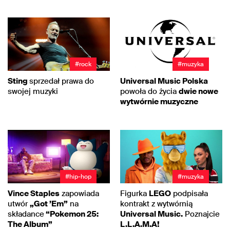
#rock
#muzyka
Sting
sprzedał prawa do
Universal Music Polska
swojej muzyki
powoła do życia
dwie nowe
wytwórnie muzyczne
#hip-hop
#muzyka
Vince Staples
zapowiada
Figurka
LEGO
podpisała
utwór
„Got ’Em”
na
kontrakt z wytwórnią
składance
“Pokemon 25:
Universal Music.
Poznajcie
The Album”
L.L.A.M.A!