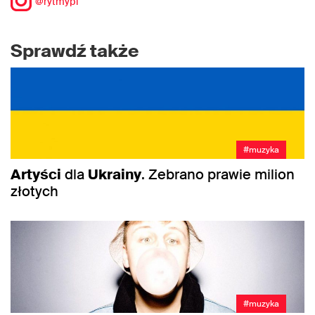
@rytmypl
Sprawdź także
#muzyka
Artyści
dla
Ukrainy
. Zebrano prawie milion
złotych
#muzyka