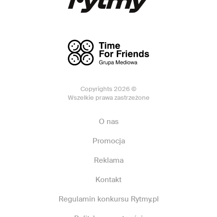
Copyrights 2026 ©
Wszelkie prawa zastrzeżone
O nas
Promocja
Reklama
Kontakt
Regulamin konkursu Rytmy.pl