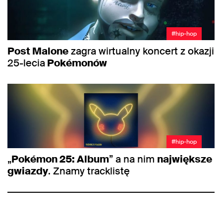
#hip-hop
Post Malone
zagra wirtualny koncert z okazji
25-lecia
Pokémonów
#hip-hop
„
Pokémon 25: Album
” a na nim
największe
gwiazdy
. Znamy tracklistę