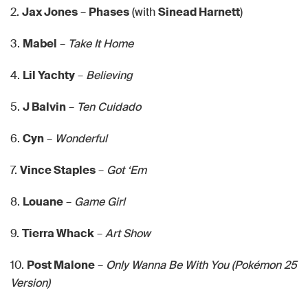
2.
Jax Jones
–
Phases
(with
Sinead Harnett
)
3.
Mabel
–
Take It Home
4.
Lil Yachty
–
Believing
5.
J Balvin
–
Ten Cuidado
6.
Cyn
–
Wonderful
7.
Vince Staples
–
Got ‘Em
8.
Louane
–
Game Girl
9.
Tierra Whack
–
Art Show
10.
Post Malone
–
Only Wanna Be With You (Pokémon 25
Version)