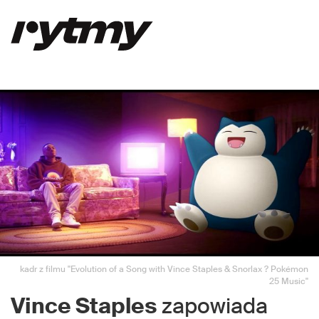
kadr z filmu "Evolution of a Song with Vince Staples & Snorlax ? Pokémon
25 Music"
Vince Staples
zapowiada