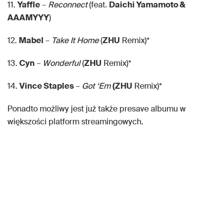
11.
Yaffle
–
Reconnect
(feat.
Daichi Yamamoto &
AAAMYYY
)
12.
Mabel
–
Take It Home
(
ZHU
Remix)*
13.
Cyn
–
Wonderful
(
ZHU
Remix)*
14.
Vince Staples
–
Got ‘Em
(ZHU
Remix)*
Ponadto możliwy jest już także presave albumu w
większości platform streamingowych.