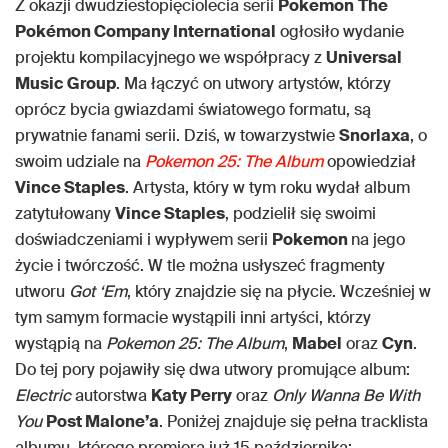
Z okazji dwudziestopięciolecia serii
Pokemon
The
Pokémon Company International
ogłosiło wydanie
projektu kompilacyjnego we współpracy z
Universal
Music Group
. Ma łączyć on utwory artystów, którzy
oprócz bycia gwiazdami światowego formatu, są
prywatnie fanami serii. Dziś, w towarzystwie
Snorlaxa
, o
swoim udziale na
Pokemon 25: The Album
opowiedział
Vince Staples
. Artysta, który w tym roku wydał album
zatytułowany
Vince Staples
, podzielił się swoimi
doświadczeniami i wypływem serii
Pokemon
na jego
życie i twórczość. W tle można usłyszeć fragmenty
utworu
Got ‘Em
, który znajdzie się na płycie. Wcześniej w
tym samym formacie wystąpili inni artyści, którzy
wystąpią na
Pokemon 25: The Album
,
Mabel
oraz
Cyn
.
Do tej pory pojawiły się dwa utwory promujące album:
Electric
autorstwa
Katy Perry
oraz
Only Wanna Be With
You
Post Malone’a
. Poniżej znajduje się pełna tracklista
albumu, którego premiera już 15 października: