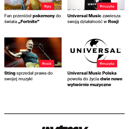
#gry
#muzyka
Fan przeniósł
pokemony
do
Universal Music
zawiesza
świata
„Fortnite”
swoją działalność w
Rosji
#rock
#muzyka
Sting
sprzedał prawa do
Universal Music Polska
swojej muzyki
powoła do życia
dwie nowe
wytwórnie muzyczne