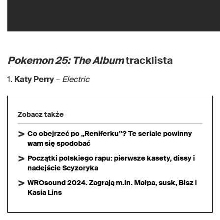
Pokemon 25: The Album
tracklista
1.
Katy Perry
–
Electric
Zobacz także
Co obejrzeć po „Reniferku”? Te seriale powinny
wam się spodobać
Początki polskiego rapu: pierwsze kasety, dissy i
nadejście Scyzoryka
WROsound 2024. Zagrają m.in. Małpa, susk, Bisz i
Kasia Lins