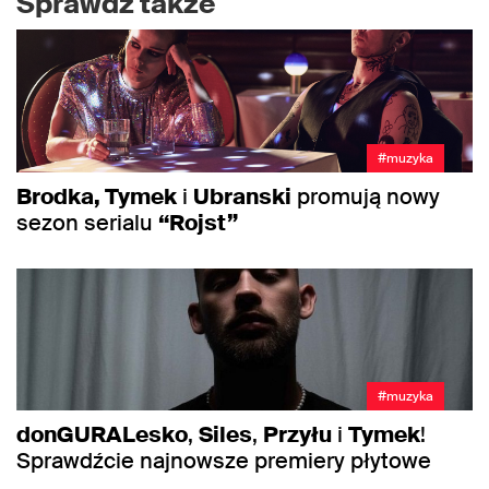
Sprawdź także
#muzyka
Brodka, Tymek
i
Ubranski
promują nowy
sezon serialu
“Rojst”
#muzyka
donGURALesko
,
Siles
,
Przyłu
i
Tymek
!
Sprawdźcie najnowsze premiery płytowe