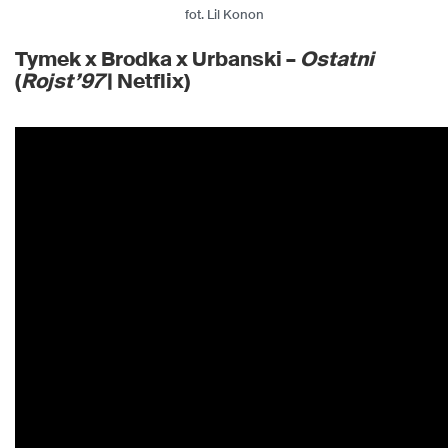
fot. Lil Konon
Tymek x Brodka x Urbanski –
Ostatni
(
Rojst’97
| Netflix)