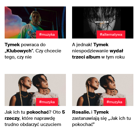
#muzyka
#alternatywa
Tymek
powraca do
A jednak!
Tymek
„
Klubowych
”. Czy chcecie
niespodziewanie
wydał
tego, czy nie
trzeci album
w tym roku
#muzyka
#muzyka
Jak ich tu
pokochać
? Oto
5
Rosalie.
i
Tymek
rzeczy
, które naprawdę
zastanawiają się „Jak ich tu
trudno obdarzyć uczuciem
pokochać”