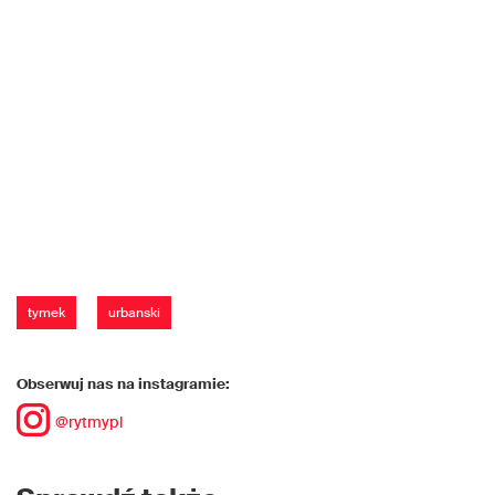
tymek
urbanski
Obserwuj nas na instagramie:
@rytmypl