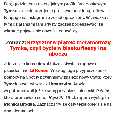
Parę godzin temu na oficjalnym profilu facebookowym
Tymka
zmieniono zdjęcie profilowe oraz fotografię w tle.
Fanpage na Instagramie został opróżniony. W związku z
tymi działaniami fani artysty zaczęli podejrzewać, że
wkrótce pojawią się nowości od twórcy.
Zobacz:
Krzysztof w piątek: metamorfozy
Tymka, czyli bycie w blasku fleszy i na
uboczu
Zdarzenie skomentował także aktywista rapowy o
pseudonimie
Lil Konon
. Według jego przypuszczeń o
północy na Spotify powinniśmy znaleźć nowy utwór, który
Tymek
stworzył wraz z
Urbanskim
. Artyści
współpracowali już ze sobą przy okazji piosenki
Ostatni
,
która promowała serial
Rojst’97
. Obok rapera wystąpiła
Monika Brodka
. Zaznaczamy, że cały tekst opiera się na
domniemaniach.