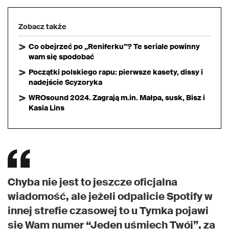
Zobacz także
Co obejrzeć po „Reniferku”? Te seriale powinny
wam się spodobać
Początki polskiego rapu: pierwsze kasety, dissy i
nadejście Scyzoryka
WROsound 2024. Zagrają m.in. Małpa, susk, Bisz i
Kasia Lins
Chyba nie jest to jeszcze oficjalna
wiadomość, ale jeżeli odpalicie Spotify w
innej strefie czasowej to u Tymka pojawi
się Wam numer “Jeden uśmiech Twój”, za