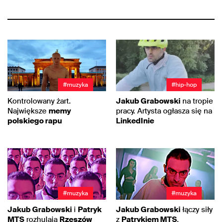
#muzyka
#hip-hop
Kontrolowany żart.
Jakub Grabowski
na tropie
Największe
memy
pracy. Artysta ogłasza się na
polskiego rapu
LinkedInie
#muzyka
#muzyka
Jakub Grabowski
i
Patryk
Jakub Grabowski
łączy siły
MTS
rozhulają
Rzeszów
z
Patrykiem MTS
,