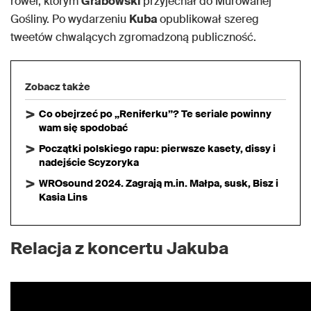
rower, którym
Grabowski
przyjechał do Murowanej
Gośliny. Po wydarzeniu
Kuba
opublikował szereg
tweetów chwalących zgromadzoną publiczność.
Zobacz także
Co obejrzeć po „Reniferku”? Te seriale powinny
wam się spodobać
Początki polskiego rapu: pierwsze kasety, dissy i
nadejście Scyzoryka
WROsound 2024. Zagrają m.in. Małpa, susk, Bisz i
Kasia Lins
Relacja z koncertu Jakuba