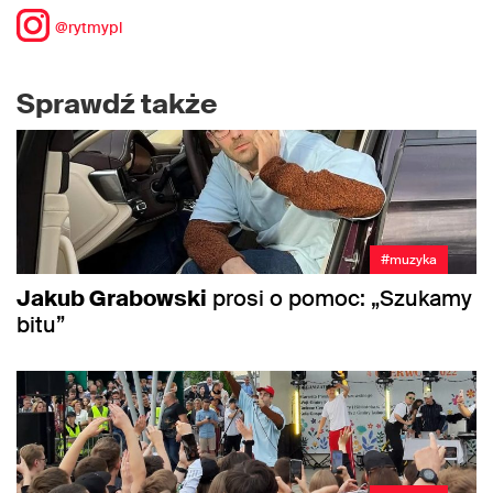
@rytmypl
Sprawdź także
#muzyka
Jakub Grabowski
prosi o pomoc: „Szukamy
bitu”