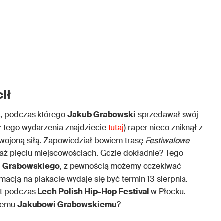
ił
i
, podczas którego
Jakub Grabowski
sprzedawał swój
z tego wydarzenia znajdziecie
tutaj
) raper nieco zniknął z
dwojoną siłą. Zapowiedział bowiem trasę
Festiwalowe
 aż pięciu miejscowościach. Gdzie dokładnie? Tego
 Grabowskiego
, z pewnością możemy oczekiwać
acją na plakacie wydaje się być termin 13 sierpnia.
rt podczas
Lech Polish Hip-Hop Festival
w Płocku.
ącemu
Jakubowi Grabowskiemu
?