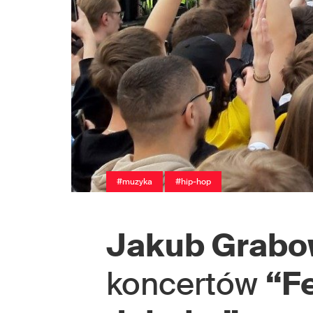
#muzyka
#hip-hop
Jakub Grabo
koncertów
“F