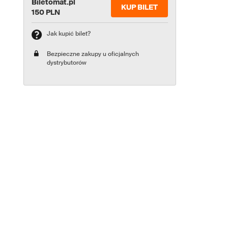
Biletomat.pl
KUP BILET
150 PLN
Jak kupić bilet?
Bezpieczne zakupy u oficjalnych
dystrybutorów