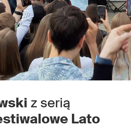
wski
z serią
estiwalowe Lato