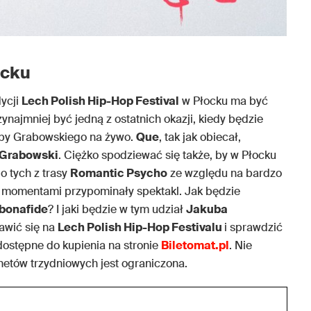
ocku
dycji
Lech Polish Hip-Hop Festival
w Płocku ma być
zynajmniej być jedną z ostatnich okazji, kiedy będzie
uby Grabowskiego na żywo.
Que
, tak jak obiecał,
 Grabowski
. Ciężko spodziewać się także, by w Płocku
o tych z trasy
Romantic Psycho
ze względu na bardzo
e momentami przypominały spektakl. Jak będzie
bonafide
? I jaki będzie w tym udział
Jakuba
jawić się na
Lech Polish Hip-Hop Festivalu
i sprawdzić
 dostępne do kupienia na stronie
Biletomat.pl
. Nie
netów trzydniowych jest ograniczona.