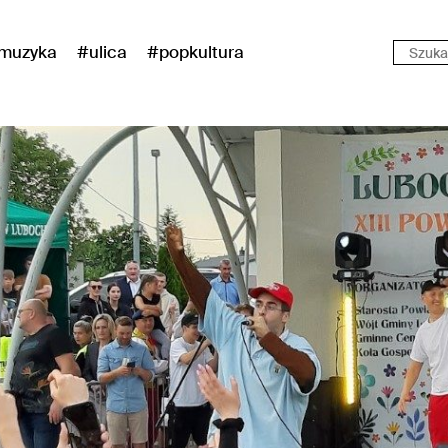
muzyka
#ulica
#popkultura