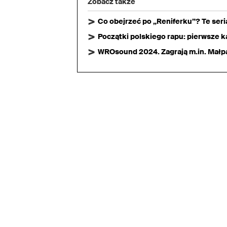
Zobacz także
Co obejrzeć po „Reniferku”? Te ser
Początki polskiego rapu: pierwsze ka
WROsound 2024. Zagrają m.in. Małpa,