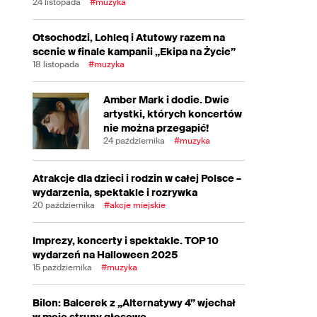
24 listopada
#muzyka
Otsochodzi, Lohleq i Atutowy razem na
scenie w finale kampanii „Ekipa na Życie”
18 listopada
#muzyka
Amber Mark i dodie. Dwie
artystki, których koncertów
nie można przegapić!
24 października
#muzyka
Atrakcje dla dzieci i rodzin w całej Polsce –
wydarzenia, spektakle i rozrywka
20 października
#akcje miejskie
Imprezy, koncerty i spektakle. TOP 10
wydarzeń na Halloween 2025
15 października
#muzyka
Bilon: Balcerek z „Alternatywy 4” wjechał
w moje struny głosowe