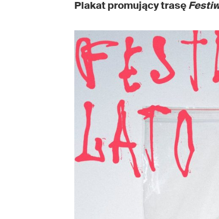
Plakat promujący trasę
Festi