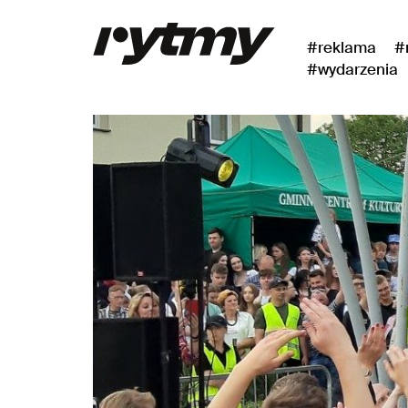
#reklama
#
#wydarzenia