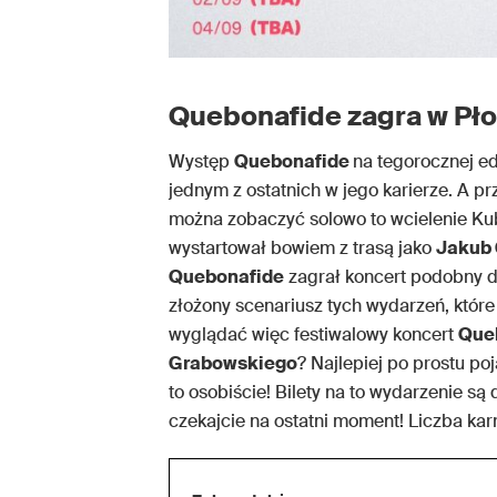
Quebonafide zagra w Pł
Występ
Quebonafide
na tegorocznej e
jednym z ostatnich w jego karierze. A pr
można zobaczyć solowo to wcielenie K
wystartował bowiem z trasą jako
Jakub
Quebonafide
zagrał koncert podobny d
złożony scenariusz tych wydarzeń, któr
wyglądać więc festiwalowy koncert
Que
Grabowskiego
? Najlepiej po prostu po
to osobiście! Bilety na to wydarzenie są
czekajcie na ostatni moment! Liczba kar