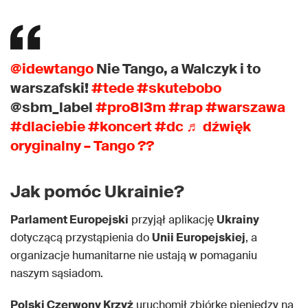
@idewtango
Nie Tango, a Walczyk i to
warszafski!
#tede
#skutebobo
@sbm_label
#pro8l3m
#rap
#warszawa
#dlaciebie
#koncert
#dc
♬ dźwięk
oryginalny – Tango ??
Jak pomóc Ukrainie?
Parlament Europejski
przyjął aplikację
Ukrainy
dotyczącą przystąpienia do
Unii Europejskiej
, a
organizacje humanitarne nie ustają w pomaganiu
naszym sąsiadom.
Polski Czerwony Krzyż
uruchomił zbiórkę pieniędzy na