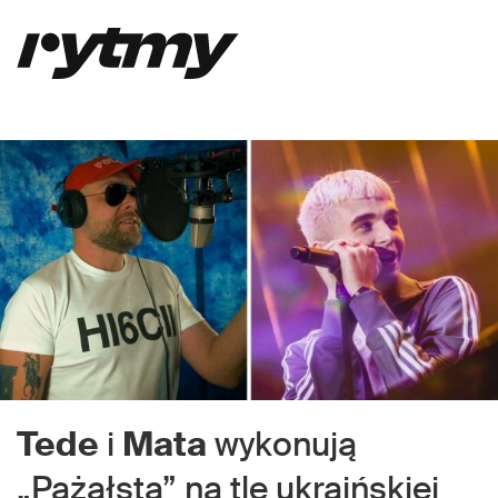
Tede
i
Mata
wykonują
„Pażałsta” na tle ukraińskiej