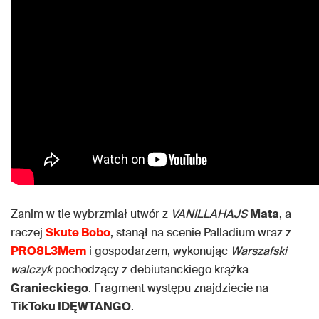
Zanim w tle wybrzmiał utwór z
VANILLAHAJS
Mata
, a
raczej
Skute Bobo
, stanął na scenie Palladium wraz z
PRO8L3Mem
i gospodarzem, wykonując
Warszafski
walczyk
pochodzący z debiutanckiego krążka
Granieckiego
. Fragment występu znajdziecie na
TikToku IDĘWTANGO
.