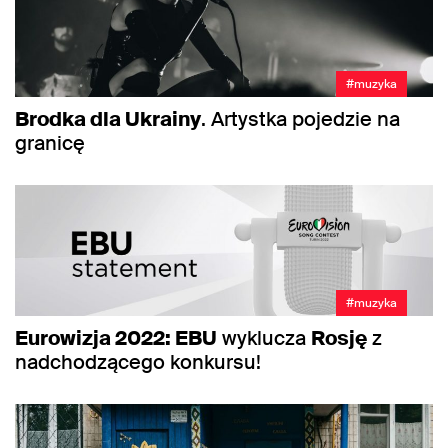
#muzyka
Brodka dla Ukrainy
. Artystka pojedzie na
granicę
#muzyka
Eurowizja 2022: EBU
wyklucza
Rosję
z
nadchodzącego konkursu!