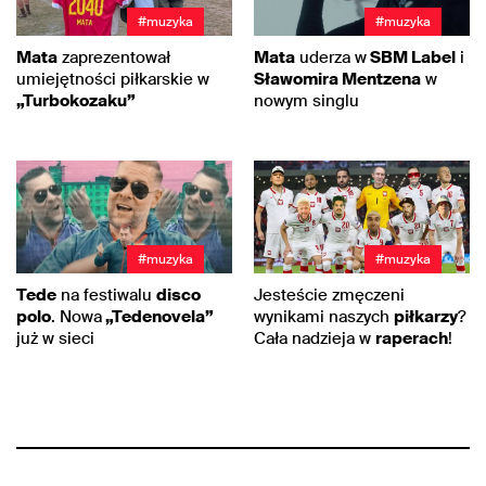
#muzyka
#muzyka
Mata
zaprezentował
Mata
uderza w
SBM Label
i
umiejętności piłkarskie w
Sławomira Mentzena
w
„Turbokozaku”
nowym singlu
#muzyka
#muzyka
Tede
na festiwalu
disco
Jesteście zmęczeni
polo
. Nowa
„Tedenovela”
wynikami naszych
piłkarzy
?
już w sieci
Cała nadzieja w
raperach
!