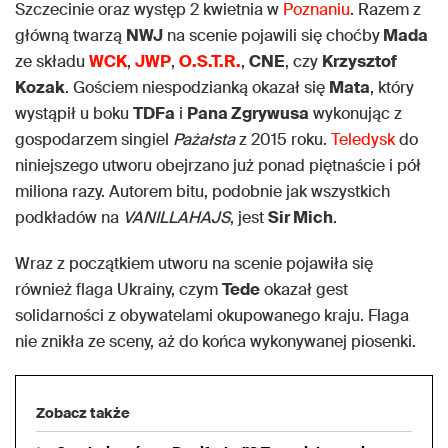
Szczecinie oraz występ 2 kwietnia w
Poznaniu
. Razem z
główną twarzą
NWJ
na scenie pojawili się choćby
Mada
ze składu
WCK
,
JWP
,
O.S.T.R.
,
CNE
, czy
Krzysztof
Kozak
. Gościem niespodzianką okazał się
Mata
, który
wystąpił u boku
TDFa
i
Pana Zgrywusa
wykonując z
gospodarzem singiel
Pażałsta
z 2015 roku.
Teledysk
do
niniejszego utworu obejrzano już ponad piętnaście i pół
miliona razy. Autorem bitu, podobnie jak wszystkich
podkładów na
VANILLAHAJS
, jest
Sir Mich
.
Wraz z początkiem utworu na scenie pojawiła się
również flaga Ukrainy, czym
Tede
okazał gest
solidarności z obywatelami okupowanego kraju. Flaga
nie znikła ze sceny, aż do końca wykonywanej piosenki.
Zobacz także