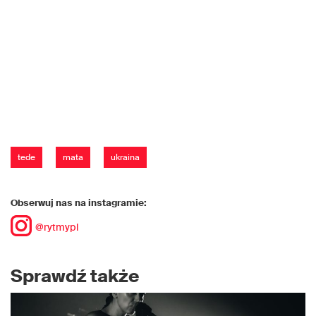
tede
mata
ukraina
Obserwuj nas na instagramie:
@rytmypl
Sprawdź także