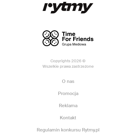
Copyrights 2026 ©
Wszelkie prawa zastrzeżone
O nas
Promocja
Reklama
Kontakt
Regulamin konkursu Rytmy.pl