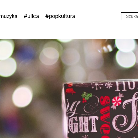
muzyka
#ulica
#popkultura