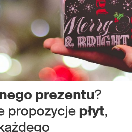
lnego prezentu
?
e propozycje
płyt
,
 każdego