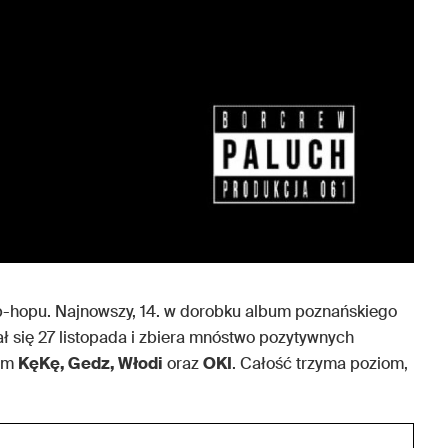
p-hopu. Najnowszy, 14. w dorobku album poznańskiego
ł się 27 listopada i zbiera mnóstwo pozytywnych
nim
KęKę, Gedz, Włodi
oraz
OKI
. Całość trzyma poziom,