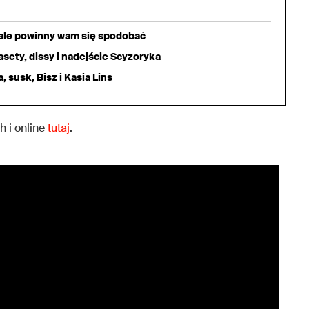
iale powinny wam się spodobać
sety, dissy i nadejście Scyzoryka
 susk, Bisz i Kasia Lins
h i online
tutaj
.