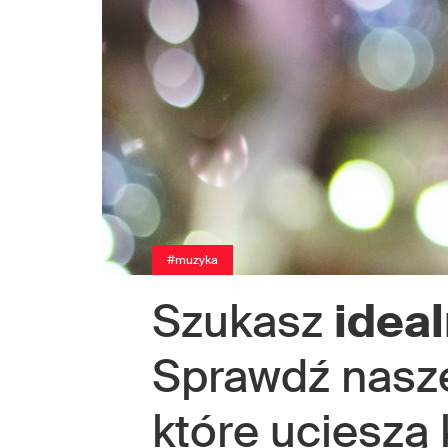
#muzyka
Szukasz
idea
Sprawdź nasz
które ucieszą