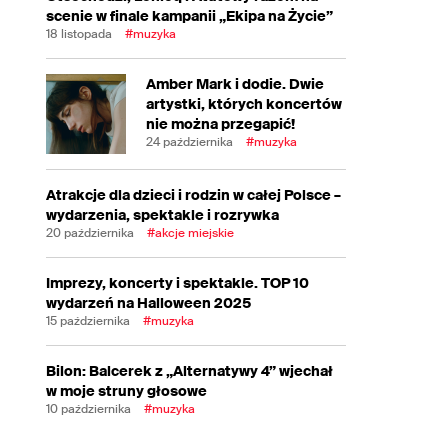
scenie w finale kampanii „Ekipa na Życie”
18 listopada
#muzyka
Amber Mark i dodie. Dwie
artystki, których koncertów
nie można przegapić!
24 października
#muzyka
Atrakcje dla dzieci i rodzin w całej Polsce –
wydarzenia, spektakle i rozrywka
20 października
#akcje miejskie
Imprezy, koncerty i spektakle. TOP 10
wydarzeń na Halloween 2025
15 października
#muzyka
Bilon: Balcerek z „Alternatywy 4” wjechał
w moje struny głosowe
10 października
#muzyka