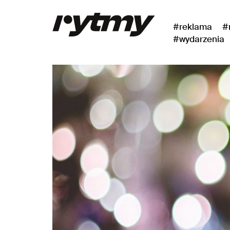
#reklama
#
#wydarzenia