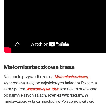
Małomiasteczkowa trasa
Następnie przyszedł czas na
Małomiasteczkową
,
wyprzedaną trasę po największych halach w Polsce, a
zaraz potem
Wielkomiejski Tour
,
tym razem przekornie
po najmniejszych salach, również wyprzedany. W
międzyczasie w kilku miastach w Polsce pojawiły się