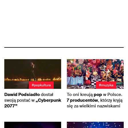
#popkultura
#muzyka
Dawid Podsiadło
dostał
To oni kreują
pop
w Polsce.
swoją postać w
„Cyberpunk
7 producentów
, którzy kryją
2077”
się za wielkimi nazwiskami