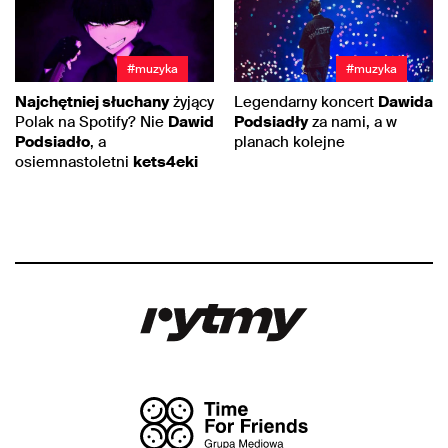
#muzyka
#muzyka
Najchętniej słuchany
żyjący
Legendarny koncert
Dawida
Polak na Spotify? Nie
Dawid
Podsiadły
za nami, a w
Podsiadło
, a
planach kolejne
osiemnastoletni
kets4eki