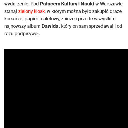
wydarzenie. Pod
Pałacem Kultury i Nauki
w Warszawie
stanął
zielony kiosk
, w którym można było zakupić draże
korsarze, papier toaletowy, znicze i przede wszystkim
najnowszy album
Dawida,
który on sam sprzedawał i od
razu podpisywał.