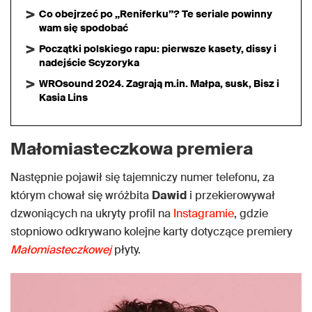
Co obejrzeć po „Reniferku”? Te seriale powinny
wam się spodobać
Początki polskiego rapu: pierwsze kasety, dissy i
nadejście Scyzoryka
WROsound 2024. Zagrają m.in. Małpa, susk, Bisz i
Kasia Lins
Małomiasteczkowa premiera
Następnie pojawił się tajemniczy numer telefonu, za
którym chował się wróżbita
Dawid
i przekierowywał
dzwoniących na ukryty profil na
Instagramie
, gdzie
stopniowo odkrywano kolejne karty dotyczące premiery
Małomiasteczkowej
płyty.