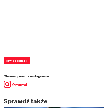
dawid podsiadło
Obserwuj nas na instagramie:
@rytmypl
Sprawdź także