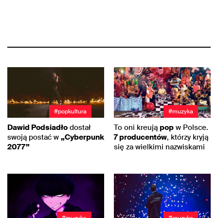
#popkultura
#muzyka
Dawid Podsiadło
dostał
To oni kreują
pop
w Polsce.
swoją postać w
„Cyberpunk
7 producentów
, którzy kryją
2077”
się za wielkimi nazwiskami
#muzyka
#muzyka