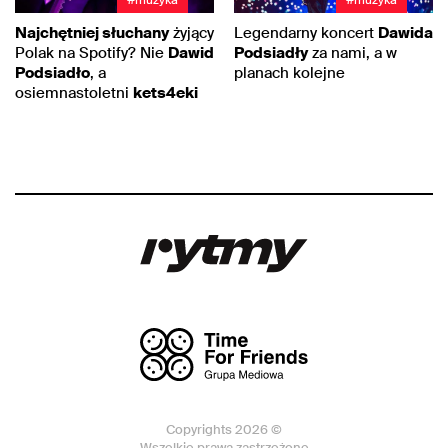
Najchętniej słuchany
żyjący
Legendarny koncert
Dawida
Polak na Spotify? Nie
Dawid
Podsiadły
za nami, a w
Podsiadło
, a
planach kolejne
osiemnastoletni
kets4eki
Copyrights 2026 ©
Wszelkie prawa zastrzeżone