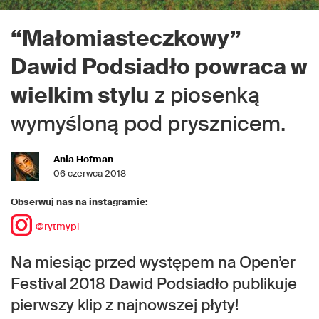
“Małomiasteczkowy”
Dawid Podsiadło powraca w
wielkim stylu
z piosenką
wymyśloną pod prysznicem.
Ania Hofman
06 czerwca 2018
Obserwuj nas na instagramie:
@rytmypl
Na miesiąc przed występem na Open’er
Festival 2018 Dawid Podsiadło publikuje
pierwszy klip z najnowszej płyty!