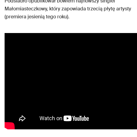
Podsiadło opublikował bowiem najnowszy singiel
Małomiasteczkowy, który zapowiada trzecią płytę artysty
(premiera jesienią tego roku).