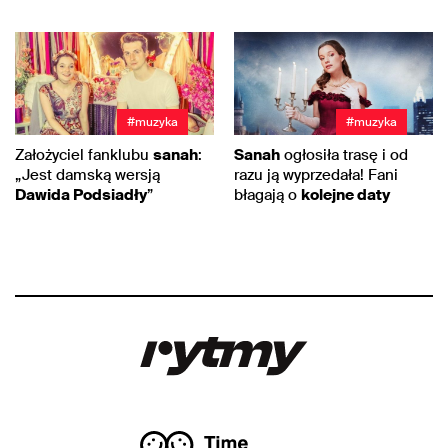
#muzyka
#muzyka
Założyciel fanklubu
sanah
:
Sanah
ogłosiła trasę i od
„Jest damską wersją
razu ją wyprzedała! Fani
Dawida Podsiadły
”
błagają o
kolejne daty