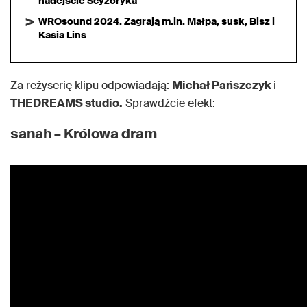
nadejście Scyzoryka
WROsound 2024. Zagrają m.in. Małpa, susk, Bisz i
Kasia Lins
Za reżyserię klipu odpowiadają:
Michał Pańszczyk
i
THEDREAMS studio.
Sprawdźcie efekt:
sanah – Królowa dram