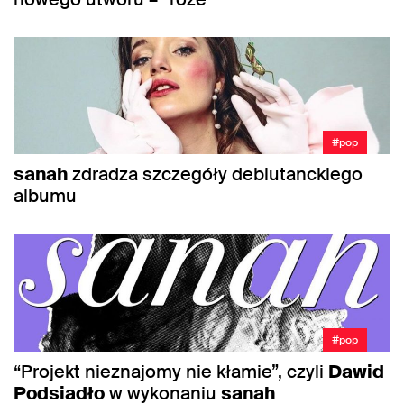
#pop
sanah
zdradza szczegóły debiutanckiego
albumu
#pop
“Projekt nieznajomy nie kłamie”, czyli
Dawid
Podsiadło
w wykonaniu
sanah