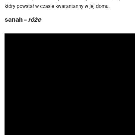
który powstał w czasie kwarantanny w jej domu.
sanah –
róże