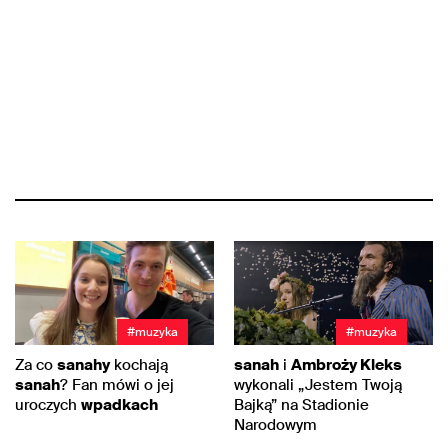
#muzyka
#muzyka
Za co
sanahy
kochają
sanah
i
Ambroży Kleks
sanah
? Fan mówi o jej
wykonali „Jestem Twoją
uroczych
wpadkach
Bajką” na Stadionie
Narodowym