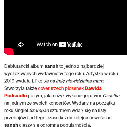
Debiutancki album
sanah
to jedno z najbardziej
wyczekiwanych wydawnictw tego roku. Artystka w roku
2019 wydała EPkę
Ja na imię niewidzialna mam.
Stworzyła także
cover trzech piosenek
Dawida
Podsiadło
po tym, jak muzyk wykonał jej utwór
Cząstka
na jednym ze swoich koncertów. Wydany na początku
roku singiel
Szampan
szturmem wdarł się na listy
przebojów i od tego czasu każda kolejna nowość od
sanah
cieszy się ogromną popularnością.