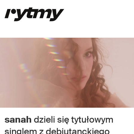
sanah
dzieli się tytułowym
singlem z debiutanckiego