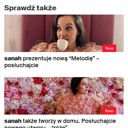
Sprawdź także
#pop
sanah
prezentuje nową “Melodię” –
posłuchajcie
#pop
sanah
także tworzy w domu. Posłuchajcie
nowego utworu – “róże”