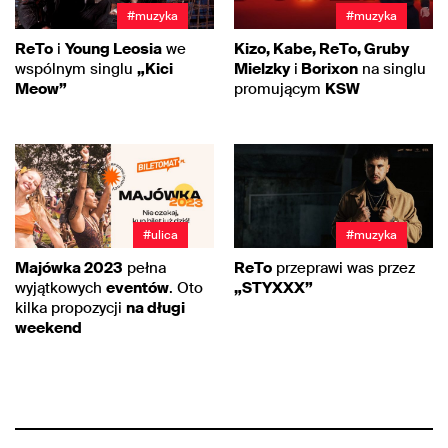
#muzyka
#muzyka
ReTo
i
Young Leosia
we
Kizo, Kabe, ReTo, Gruby
wspólnym singlu
„Kici
Mielzky
i
Borixon
na singlu
Meow”
promującym
KSW
#ulica
#muzyka
Majówka 2023
pełna
ReTo
przeprawi was przez
wyjątkowych
eventów
. Oto
„STYXXX”
kilka propozycji
na długi
weekend