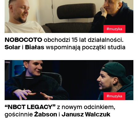
#muzyka
NOBOCOTO
obchodzi 15 lat działalności.
Solar
i
Białas
wspominają początki studia
#muzyka
“NBCT LEGACY”
z nowym odcinkiem,
gościnnie
Żabson
i
Janusz Walczuk