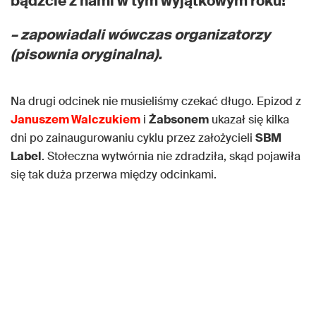
bądźcie z nami w tym wyjątkowym roku!
– zapowiadali wówczas organizatorzy
(pisownia oryginalna).
Na drugi odcinek nie musieliśmy czekać długo. Epizod z
Januszem Walczukiem
i
Żabsonem
ukazał się kilka
dni po zainaugurowaniu cyklu przez założycieli
SBM
Label
. Stołeczna wytwórnia nie zdradziła, skąd pojawiła
się tak duża przerwa między odcinkami.