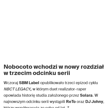
Nobocoto wchodzi w nowy rozdział
w trzecim odcinku serii
Wczoraj
SBM Label
opublikowało trzeci epizod cyklu
NBCT LEGACY
,
w którym duet realizator-raper
opowiada historię studia założonego przez
Solara
. W
najnowszym odcinku serii wystąpili
ReTo
oraz
DJ Johny
,
którzy współpracują ze sobą od lat. Z