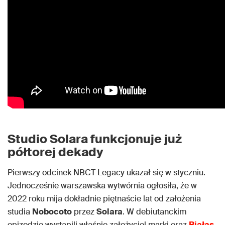
Studio Solara funkcjonuje już
półtorej dekady
Pierwszy odcinek NBCT Legacy ukazał się w styczniu.
Jednocześnie warszawska wytwórnia ogłosiła, że w
2022 roku mija dokładnie piętnaście lat od założenia
studia
Nobocoto
przez
Solara
. W debiutanckim
epizodzie wystąpili właśnie założyciel marki oraz
Białas
,