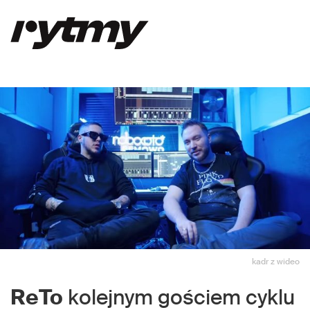
kadr z wideo
ReTo
kolejnym gościem cyklu