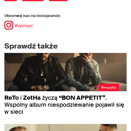
Obserwuj nas na instagramie:
@rytmypl
Sprawdź także
#muzyka
ReTo
i
ZetHa
życzą
“BON APPETIT”
.
Wspólny album niespodziewanie pojawił się
w sieci