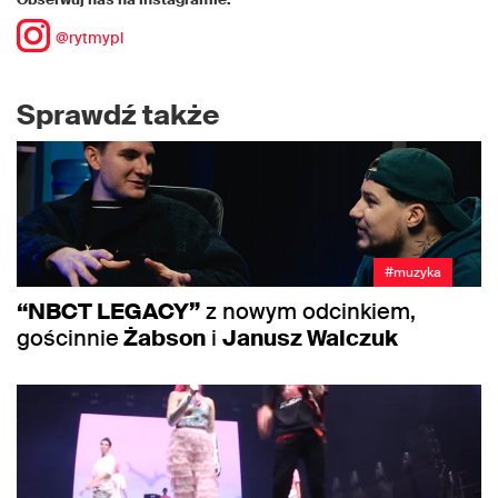
@rytmypl
Sprawdź także
#muzyka
“NBCT LEGACY”
z nowym odcinkiem,
gościnnie
Żabson
i
Janusz Walczuk