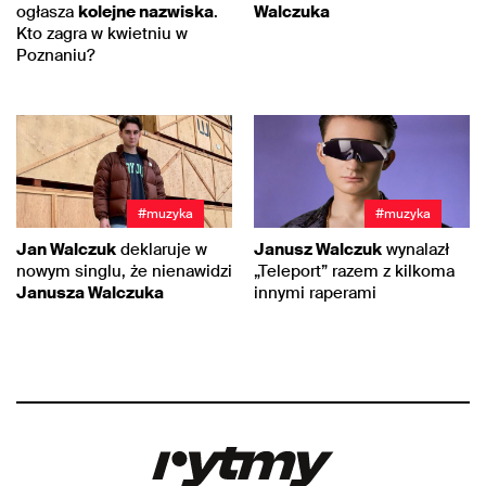
ogłasza
kolejne nazwiska
.
Walczuka
Kto zagra w kwietniu w
Poznaniu?
#muzyka
#muzyka
Jan Walczuk
deklaruje w
Janusz Walczuk
wynalazł
nowym singlu, że nienawidzi
„Teleport” razem z kilkoma
Janusza Walczuka
innymi raperami