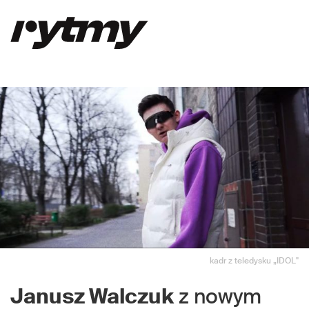
kadr z teledysku „IDOL"
Janusz Walczuk
z nowym