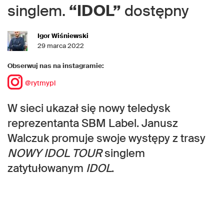
singlem.
“IDOL”
dostępny
Igor Wiśniewski
29 marca 2022
Obserwuj nas na instagramie:
@rytmypl
W sieci ukazał się nowy teledysk
reprezentanta SBM Label. Janusz
Walczuk promuje swoje występy z trasy
NOWY IDOL TOUR
singlem
zatytułowanym
IDOL
.