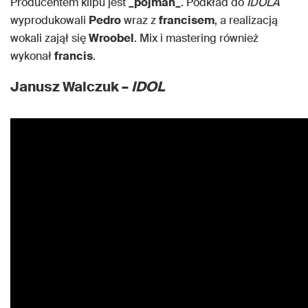
Producentem klipu jest
_pojman_
. Podkład do
IDOLA
wyprodukowali
Pedro
wraz z
francisem
, a realizacją
wokali zajął się
Wroobel
. Mix i mastering również
wykonał
francis
.
Janusz Walczuk –
IDOL